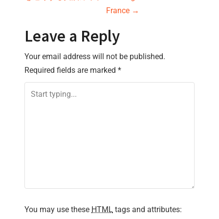
s
France
→
t
Leave a Reply
n
Your email address will not be published.
Required fields are marked
*
a
v
i
g
a
t
i
You may use these
HTML
tags and attributes: