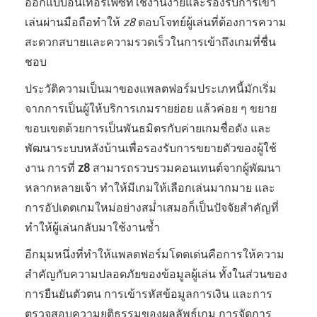
ออกแบบอินเทอร์เฟซที่ใช้งานง่ายและรองรับการเข้า
เล่นผ่านมือถือทำให้
z8
ตอบโจทย์ผู้เล่นที่ต้องการความ
สะดวกสบายและความรวดเร็วในการเข้าถึงเกมที่ชื่น
ชอบ
ประวัติความเป็นมาของแพลตฟอร์มประเภทนี้มักเริ่ม
จากการเป็นผู้ให้บริการเกมรายย่อย แล้วค่อย ๆ ขยาย
ขอบเขตด้วยการเป็นพันธมิตรกับค่ายเกมชื่อดัง และ
พัฒนาระบบหลังบ้านเพื่อรองรับการขยายตัวของผู้ใช้
งาน การที่
z8
สามารถรวบรวมคอนเทนต์จากผู้พัฒนา
หลากหลายเจ้า ทำให้มีเกมให้เลือกเล่นมากมาย และ
การอัปเดตเกมใหม่อย่างสม่ำเสมอก็เป็นปัจจัยสำคัญที่
ทำให้ผู้เล่นกลับมาใช้งานซ้ำ
อีกมุมหนึ่งที่ทำให้แพลตฟอร์มโดดเด่นคือการให้ความ
สำคัญกับความปลอดภัยของข้อมูลผู้เล่น ทั้งในส่วนของ
การยืนยันตัวตน การเข้ารหัสข้อมูลการเงิน และการ
ตรวจสอบความยุติธรรมของผลลัพธ์เกม การจัดการ