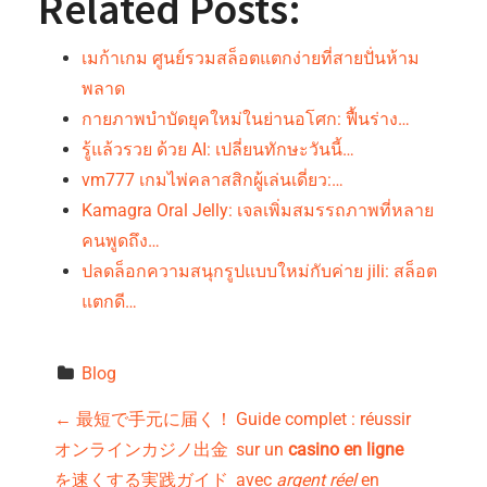
Related Posts:
เมก้าเกม ศูนย์รวมสล็อตแตกง่ายที่สายปั่นห้าม
พลาด
กายภาพบำบัดยุคใหม่ในย่านอโศก: ฟื้นร่าง…
รู้แล้วรวย ด้วย AI: เปลี่ยนทักษะวันนี้…
vm777 เกมไพ่คลาสสิกผู้เล่นเดี่ยว:…
Kamagra Oral Jelly: เจลเพิ่มสมรรถภาพที่หลาย
คนพูดถึง…
ปลดล็อกความสนุกรูปแบบใหม่กับค่าย jili: สล็อต
แตกดี…
Blog
P
←
最短で手元に届く！
Guide complet : réussir
オンラインカジノ出金
sur un
casino en ligne
o
を速くする実践ガイド
avec
argent réel
en