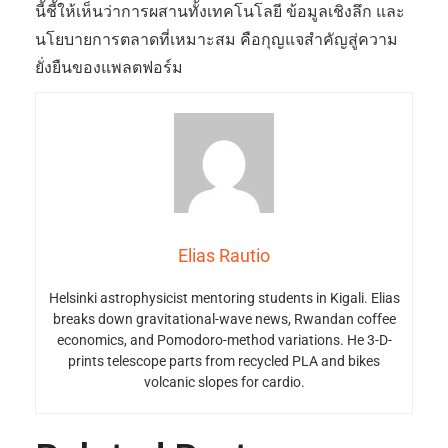
นี้ชี้ให้เห็นว่าการผสานทั้งเทคโนโลยี ข้อมูลเชิงลึก และ
นโยบายการตลาดที่เหมาะสม คือกุญแจสำคัญสู่ความ
ยั่งยืนของแพลตฟอร์ม
Elias Rautio
Helsinki astrophysicist mentoring students in Kigali. Elias
breaks down gravitational-wave news, Rwandan coffee
economics, and Pomodoro-method variations. He 3-D-
prints telescope parts from recycled PLA and bikes
volcanic slopes for cardio.