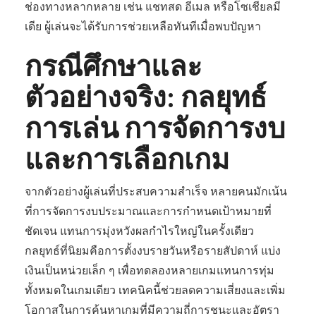
ช่องทางหลากหลาย เช่น แชทสด อีเมล หรือโซเชียลมี
เดีย ผู้เล่นจะได้รับการช่วยเหลือทันทีเมื่อพบปัญหา
กรณีศึกษาและ
ตัวอย่างจริง: กลยุทธ์
การเล่น การจัดการงบ
และการเลือกเกม
จากตัวอย่างผู้เล่นที่ประสบความสำเร็จ หลายคนมักเน้น
ที่การจัดการงบประมาณและการกำหนดเป้าหมายที่
ชัดเจน แทนการมุ่งหวังผลกำไรใหญ่ในครั้งเดียว
กลยุทธ์ที่นิยมคือการตั้งงบรายวันหรือรายสัปดาห์ แบ่ง
เงินเป็นหน่วยเล็ก ๆ เพื่อทดลองหลายเกมแทนการทุ่ม
ทั้งหมดในเกมเดียว เทคนิคนี้ช่วยลดความเสี่ยงและเพิ่ม
โอกาสในการค้นหาเกมที่มีความถี่การชนะและอัตรา