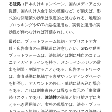
る証拠
（日本向けキャンペーン、国内メディアとの
提携、国内向け入金手段の整備など）が揃えば、形
式的な回避策の効果は限定的と見なされる。地理的
ブロッキングやKYCの厳格運用も、実装と運用の実
効性が伴わなければ評価されにくい。
最後に、プラットフォーム規約・アプリストア方
針・広告審査の三層構造に注意したい。SNSや動画
プラットフォームは、法規制とは別に独自のコミュ
ニティガイドラインを持ち、
オンラインカジノ
の露
出を制限・削除することがある。広告ネットワーク
は、審査基準に抵触する素材やランディングページ
を拒否し、アカウントの停止・凍結に踏み込む場合
もある。これは刑事責任とは異なる次元の「事業継
続リスク」であり、
違法性
の議論と切り離さずに考
えるべき運用論だ。実務の現場では、法令・プラッ
トフォーム規約・決済網の三つ巴でのリスク評価が