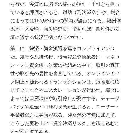
を行い、実質的に賭博の場への誘引・手引きを担っ
ていると評価されると、幇助（刑法62条）や、場合
によっては186条2項への関与が論点になる。報酬体
系が「入金額・損失額連動」であれば、図利性の立
証に資する状況証拠となりやすい。
第二に、
決済・資金流通
を巡るコンプライアンス
だ。銀行や決済代行、暗号資産交換業者は、マネロ
ン・テロ資金供与対策の枠組みの中で、取引の真正
性や取引先の属性を審査している。オンラインカジ
ノ関連と疑われるトランザクションは、危険度に応
じてブロックやエスカレーションが行われ、場合に
よっては口座凍結や取引停止が発生する。チャージ
バックや返金不可能な状態が生じると、ユーザー・
事業者双方に実損が残る。
違法性
の有無に加えて、
こうした実務上の「資金決済リスク」を織り込むこ
とが不可欠である。