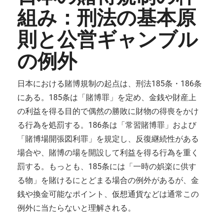
組み：刑法の基本原
則と公営ギャンブル
の例外
日本における賭博規制の起点は、刑法185条・186条
にある。185条は「賭博罪」を定め、金銭や財産上
の利益を得る目的で偶然の勝敗に財物の得喪をかけ
る行為を処罰する。186条は「常習賭博罪」および
「賭博場開張図利罪」を規定し、反復継続性がある
場合や、賭博の場を開設して利益を得る行為を重く
罰する。もっとも、185条には「一時の娯楽に供す
る物」を賭けるにとどまる場合の例外があるが、金
銭や換金可能なポイント、仮想通貨などは通常この
例外に当たらないと理解される。