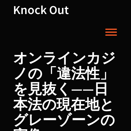
Skip
Knock Out
to
content
Toggl
オンラインカジ
ノの「違法性」
を見抜く——日
本法の現在地と
グレーゾーンの