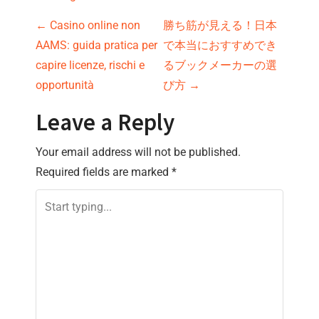
P
←
Casino online non
勝ち筋が見える！日本
AAMS: guida pratica per
で本当におすすめでき
o
capire licenze, rischi e
るブックメーカーの選
s
opportunità
び方
→
t
Leave a Reply
n
Your email address will not be published.
Required fields are marked
*
a
v
i
g
a