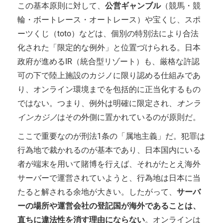
この基本原則に対して、
公営ギャンブル
（競馬・競
輪・ボートレース・オートレース）や宝くじ、スポ
ーツくじ（toto）などは、個別の特別法により合法
化された「限定的な例外」と位置づけられる。日本
政府が進めるIR（統合型リゾート）も、厳格な許認
可の下で陸上施設のカジノに限り認める仕組みであ
り、オンライン環境までを包括的に正当化するもの
ではない。つまり、例外は明確に限定され、
オンラ
インカジノ
はその外側に置かれているのが原則だ。
ここで重要なのが刑法1条の「属地主義」だ。犯罪は
行為地で裁かれるのが基本であり、日本国内にいる
者が端末を用いて賭博を行えば、それがたとえ海外
サーバーで運営されていようと、行為地は日本に当
たると解される余地が大きい。したがって、
サーバ
ーの場所や運営会社の登記国が海外であることは、
直ちに違法性を消す理由にならない
。オンラインは