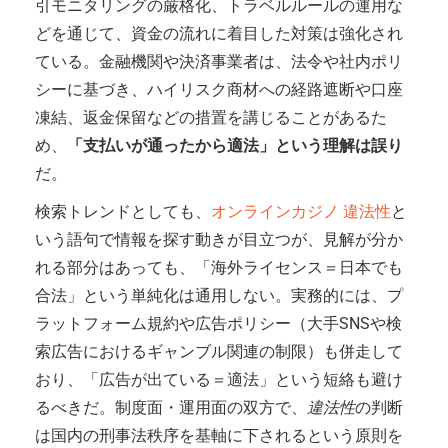
引モニタリングの厳格化、トラベルルールの運用な
どを通じて、資金の流れに着目した対策は強化され
ている。金融機関や決済事業者は、法令や社内ポリ
シーに基づき、ハイリスク商材への経路遮断や口座
凍結、返金保留などの措置を講じることがあるた
め、
「支払いが通ったから適法」という理解は誤り
だ。
検索トレンドとしても、
オンラインカジノ 違法性
と
いう語句で情報を探す動きが目立つが、見解が分か
れる部分はあっても、「海外ライセンス＝日本でも
合法」という単純化は通用しない。実務的には、プ
ラットフォーム規約や広告ポリシー（大手SNSや検
索広告におけるギャンブル関連の制限）も併走して
おり、「広告が出ている＝適法」という短絡も避け
るべきだ。制度面・運用面の双方で、
違法性
の判断
は国内の刑事法秩序を基軸に下されるという原則を