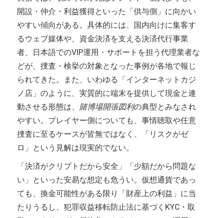
開設・仲介・利益獲得といった「供与側」に向かい
やすい傾向がある。具体的には、国内向けに集客す
るウェブ媒体や、資金決済を支える決済代行事業
者、日本語でのVIP運用・サポートを担う代理業者な
どが、捜査・検挙の対象となった事例が各地で報じ
られてきた。また、いわゆる「インターネットカジ
ノ店」のように、実質的に端末を提供して現金と連
動させる形態は、
賭博場開張図利
の典型とみなされ
やすい。プレイヤー側についても、事情聴取や任意
捜査に至るケースが皆無ではなく、「リスクがゼ
ロ」という見解は現実的でない。
「決済がクリプトだから安全」「少額だから問題な
い」といった安易な想定も危うい。仮想通貨であっ
ても、換金可能性がある限り「財産上の利益」に当
たりうるし、犯罪収益移転防止法に基づくKYC・取