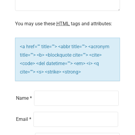
t
i
You may use these
HTML
tags and attributes:
o
n
<a href="" title=""> <abbr title=""> <acronym
title=""> <b> <blockquote cite=""> <cite>
<code> <del datetime=""> <em> <i> <q
cite=""> <s> <strike> <strong>
Name
*
Email
*