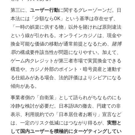
第三に、
ユーザー行動
に関するグレーゾーンだ。日
本法には「少額ならOK」という基準は存在せず、
「一時の娯楽に供する物」以外を賭ければ原則違法
という線が引かれる。オンラインカジノは、現金や
換金可能な価値の移動が通常前提となるため、
賭博
罪
の構成要件該当性が問題になりやすい。加えて、
ゲーム内クレジットが第三者市場で実質換金できる
構造や、カジノ外部のポイント・暗号資産と連動す
る仕組みがある場合、法的評価はよりシビアになる
傾向がある。
事業者側の「自衛策」として語られがちなものにも
冷静な検討が必要だ。日本語UIの撤去、円建ての非
表示、利用規約での「日本居住者お断り」宣言など
は、一定のリスク低減にはつながり得るが、
実態と
して国内ユーザーを積極的にターゲティングしてい