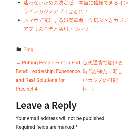
迷わないための決定版：本当に信頼できるオン
ラインカジノアプリはどれ？
スマホで完結する娯楽革命：今選ぶべきカジノ
アプリの基準と活用ノウハウ
Blog
P
←
Putting People First in Fort
仮想通貨で賭ける
Bend: Leadership, Experience,
時代が来た：新し
o
and Real Solutions for
いカジノの可能
s
Precinct 4
性
→
t
Leave a Reply
n
Your email address will not be published.
Required fields are marked
*
a