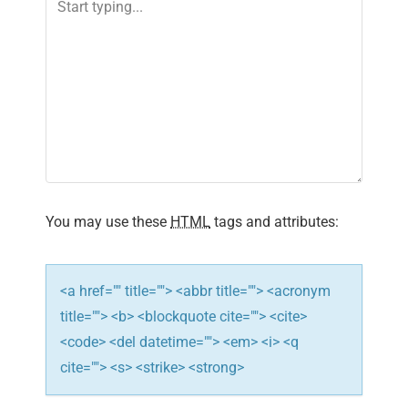
v
i
g
a
t
i
You may use these
HTML
tags and attributes:
o
n
<a href="" title=""> <abbr title=""> <acronym
title=""> <b> <blockquote cite=""> <cite>
<code> <del datetime=""> <em> <i> <q
cite=""> <s> <strike> <strong>