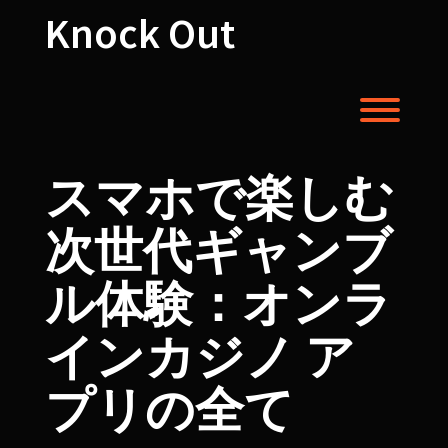
Skip
Knock Out
to
content
Toggl
スマホで楽しむ
次世代ギャンブ
ル体験：オンラ
インカジノ ア
プリの全て