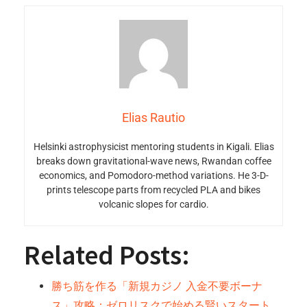
Elias Rautio
Helsinki astrophysicist mentoring students in Kigali. Elias
breaks down gravitational-wave news, Rwandan coffee
economics, and Pomodoro-method variations. He 3-D-
prints telescope parts from recycled PLA and bikes
volcanic slopes for cardio.
Related Posts:
勝ち筋を作る「新規カジノ 入金不要ボーナ
ス」攻略：ゼロリスクで始める賢いスタート