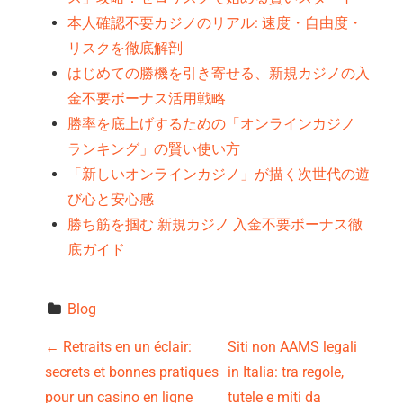
本人確認不要カジノのリアル: 速度・自由度・
リスクを徹底解剖
はじめての勝機を引き寄せる、新規カジノの入
金不要ボーナス活用戦略
勝率を底上げするための「オンラインカジノ
ランキング」の賢い使い方
「新しいオンラインカジノ」が描く次世代の遊
び心と安心感
勝ち筋を掴む 新規カジノ 入金不要ボーナス徹
底ガイド
Blog
P
←
Retraits en un éclair:
Siti non AAMS legali
secrets et bonnes pratiques
in Italia: tra regole,
o
pour un casino en ligne
tutele e miti da