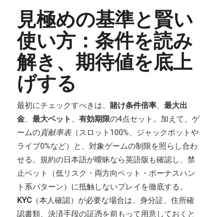
見極めの基準と賢い
使い方：条件を読み
解き、期待値を底上
げする
最初にチェックすべきは、
賭け条件倍率
、
最大出
金
、
最大ベット
、
有効期限
の4点セット。加えて、ゲ
ームの
貢献率表
（スロット100%、ジャックポットや
ライブ0%など）と、対象ゲームの制限を照らし合わ
せる。規約の日本語が曖昧なら英語版も確認し、禁
止ベット（低リスク・両方向ベット・ボーナスハン
ト系パターン）に抵触しないプレイを徹底する。
KYC
（本人確認）が必要な場合は、身分証、住所確
認書類、決済手段の証憑を前もって用意しておくと