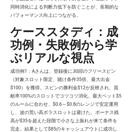
同時消化による判断力低下を防ぐことが、長期的な
パフォーマンス向上につながる。
ケーススタディ：成
功例・失敗例から学
ぶリアルな視点
成功例1：Aさんは、登録後に
30回のフリースピン
（対象スロット限定、賭け条件35倍、最大出金
$100）を獲得。スピンの勝利金$12が反映され、貢
献率100%のスロットでコツコツ消化。最大ベット$5
のルールに合わせ、$0.6～$0.8のレンジで安定運用
し、波の荒い高ボラスロットは避けた。ボーナス残
高が$35を超えた段階で小さな上振れが来て条件を
完走。結果として$85のキャッシュアウトに成功し