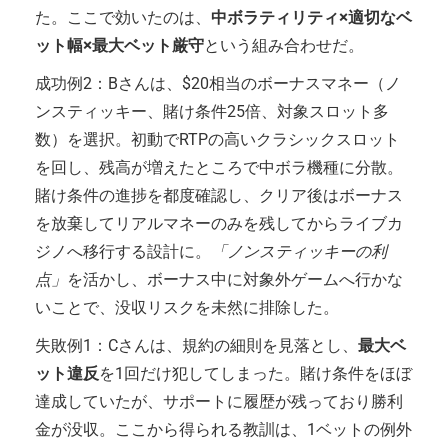
た。ここで効いたのは、
中ボラティリティ×適切なベ
ット幅×最大ベット厳守
という組み合わせだ。
成功例2：Bさんは、$20相当のボーナスマネー（ノ
ンスティッキー、賭け条件25倍、対象スロット多
数）を選択。初動でRTPの高いクラシックスロット
を回し、残高が増えたところで中ボラ機種に分散。
賭け条件の進捗を都度確認し、クリア後はボーナス
を放棄してリアルマネーのみを残してからライブカ
ジノへ移行する設計に。
「ノンスティッキーの利
点」
を活かし、ボーナス中に対象外ゲームへ行かな
いことで、没収リスクを未然に排除した。
失敗例1：Cさんは、規約の細則を見落とし、
最大ベ
ット違反
を1回だけ犯してしまった。賭け条件をほぼ
達成していたが、サポートに履歴が残っており勝利
金が没収。ここから得られる教訓は、1ベットの例外