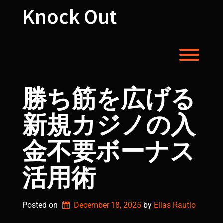
Skip
Knock Out
to
content
Toggl
勝ち筋を広げる
新規カジノの入
金不要ボーナス
活用術
Posted on
December 18, 2025
by 
Elias Rautio