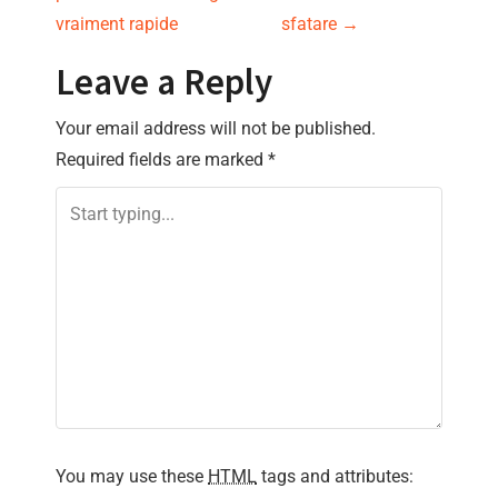
s
vraiment rapide
sfatare
→
t
Leave a Reply
n
Your email address will not be published.
Required fields are marked
*
a
v
i
g
a
t
i
You may use these
HTML
tags and attributes: