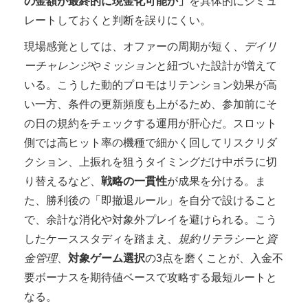
の金額が最終的に現金化可能か」
を具体的にシミュ
レートしておくと判断を誤りにくい。
現場感覚としては、オファーの周期が短く、
デイリ
ーチャレンジ
や
ミッション
と紐づいた設計が増えて
いる。こうした動的プロモはリテンション効果が高
い一方、条件の更新頻度も上がるため、参加前にそ
の日の規約をチェックする運用が肝心だ。スロット
側では高ヒット率の機種で細かく回してリスクリダ
クション、上振れを狙うタイミングだけ中ボラに切
り替えるなど、
戦略の一貫性
が成果を分ける。ま
た、勝利後の「即撤退ルール」を自分で設けること
で、余計な消化や対象外プレイを避けられる。こう
したケーススタディを踏まえ、
規約リテラシー
と
資
金管理
、
対象ゲーム選択
の3点を磨くことが、入金不
要ボーナスを期待値ベースで攻略する最短ルートと
なる。