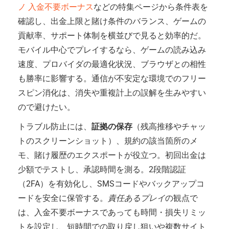
ノ 入金不要ボーナス
などの特集ページから条件表を
確認し、出金上限と賭け条件のバランス、ゲームの
貢献率、サポート体制を横並びで見ると効率的だ。
モバイル中心でプレイするなら、ゲームの読み込み
速度、プロバイダの最適化状況、ブラウザとの相性
も勝率に影響する。通信が不安定な環境でのフリー
スピン消化は、消失や重複計上の誤解を生みやすい
ので避けたい。
トラブル防止には、
証拠の保存
（残高推移やチャッ
トのスクリーンショット）、規約の該当箇所のメ
モ、賭け履歴のエクスポートが役立つ。初回出金は
少額でテストし、承認時間を測る。2段階認証
（2FA）を有効化し、SMSコードやバックアップコ
ードを安全に保管する。
責任あるプレイ
の観点で
は、入金不要ボーナスであっても時間・損失リミッ
トを設定し、短時間での取り戻し狙いや複数サイト