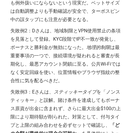
も例外扱いにならないという現実だ。ベットサイズ
は自動調整よりも手動確認が安全で、ターボスピン
中の誤タップにも注意が必要となる。
失敗例2：Dさんは、地域制限とVPN使用禁止の条項
を見落として登録。KYC段階でIP不一致が発覚し、
ボーナスと勝利金が無効になった。
地理的制限
は最
重要事項の一つで、接続環境が疑われると審査が長
期化し、最悪アカウント閉鎖に至る。公共Wi-Fiでは
なく安定回線を使い、位置情報やブラウザ指紋の整
合性に気を配るべきだ。
失敗例3：Eさんは、
スティッキータイプ
を「ノンス
ティッキー」と誤解。賭け条件を達成してもボーナ
ス原資が出金に含まれず、さらに最大出金$100の上
限により期待額が削られた。対策として、付与タイ
プと上限の組み合わせを必ずセットで確認し、
「ど