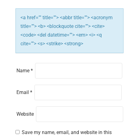
o
n
<a href="" title=""> <abbr title=""> <acronym
title=""> <b> <blockquote cite=""> <cite>
<code> <del datetime=""> <em> <i> <q
cite=""> <s> <strike> <strong>
Name
*
Email
*
Website
Save my name, email, and website in this