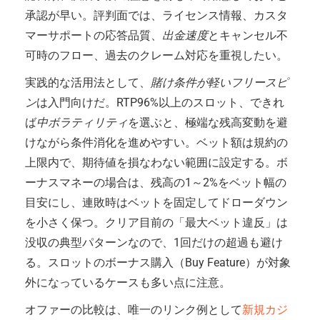
承認が早い。評判面では、ライセンス情報、カスタ
マーサポートの応答品質、
出金速度
とキャンセル不
可時のフロー、過去のクレーム対応を重視したい。
実践的な活用法として、
賭け条件が軽いフリースピ
ン
は入門向けだ。RTP96%以上のスロット、できれ
ば
中ボラティリティ
を選ぶと、極端な残高変動を避
けながら条件消化を進めやすい。ベット額は規約の
上限内で、期待値を損なわない範囲に設定する。ボ
ーナスマネーの場合は、残高の1～2%をベット幅の
目安にし、連敗時はベットを固定してドローダウン
を小さく保つ。クリア目前の「最大ベット違反」は
没収の典型パターンなので、1回だけの超過も避け
る。スロットのボーナス購入（Buy Feature）が対象
外になっているケースも多い点に注意。
オファーの比較は、唯一のリンク例として
新規カジ