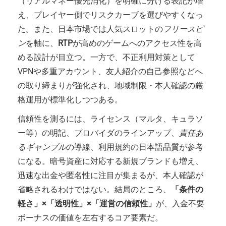
（リアルマネー優先消化）を明確に分ける表記が増
え、プレイヤー側でリスクカーブを選びやすくなっ
た。また、日本市場では人気スロットの
フリースピ
ン
を軸に、
RTP
が高めのゲームへのアクセス性を高
める設計が目立つ。一方で、不正利用対策として
VPNや多重アカウント、友人紹介の自己参照などへ
の取り締まりが強化され、地域制限・本人確認の厳
格運用が標準化しつつある。
信頼性を測るには、ライセンス（マルタ、キュラソ
ー等）の明記、プロバイダのラインアップ、
責任あ
るギャンブル
の導線、利用規約の日本語品質が参考
になる。暗号資産に対応する新規ブランドも増え、
迅速な出金や匿名性に注目が集まるが、本人確認が
省略されるわけではない。結局のところ、
「条件の
軽さ」×「透明性」×「運営の信頼性」
が、入金不要
ボーナスの価値を左右するコア要素だ。