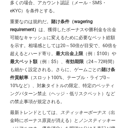
多くの場合、アカウント認証（メール・SMS・
eKYC）を条件とする。
重要なのは規約だ。
賭け条件（wagering
requirement）
は、獲得したボーナスや勝利金を出金
可能なキャッシュに変えるために必要なベット総額
を示す。相場感としては20～50倍が目安で、60倍を
超えるとハード寄り。
最大出金上限
（例：$100）や
最大ベット額
（例：$5）、
有効期限
（24～72時間）
も細かく設定される。さらに、ゲームごとの
賭け条
件貢献率
（スロット100%、テーブル・ライブ0～
10%など）、対象タイトルの限定、特定のベッティ
ングパターン禁止（ヘッジ・低リスクベット）など
の禁止事項が規定される。
最新トレンドとしては、
スティッキーボーナス
（出
金時にボーナス原資が消える）と
ノンスティッキー