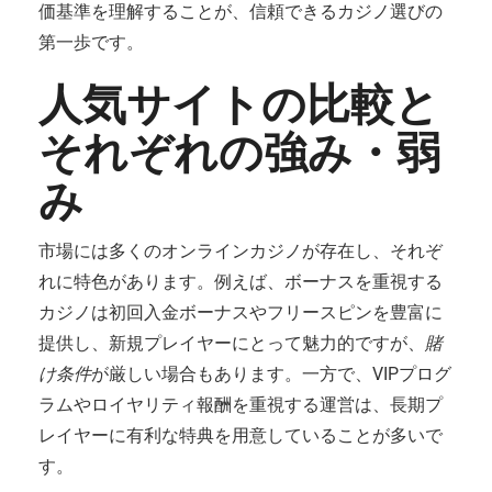
価基準を理解することが、信頼できるカジノ選びの
第一歩です。
人気サイトの比較と
それぞれの強み・弱
み
市場には多くのオンラインカジノが存在し、それぞ
れに特色があります。例えば、ボーナスを重視する
カジノは初回入金ボーナスやフリースピンを豊富に
提供し、新規プレイヤーにとって魅力的ですが、
賭
け条件
が厳しい場合もあります。一方で、VIPプログ
ラムやロイヤリティ報酬を重視する運営は、長期プ
レイヤーに有利な特典を用意していることが多いで
す。