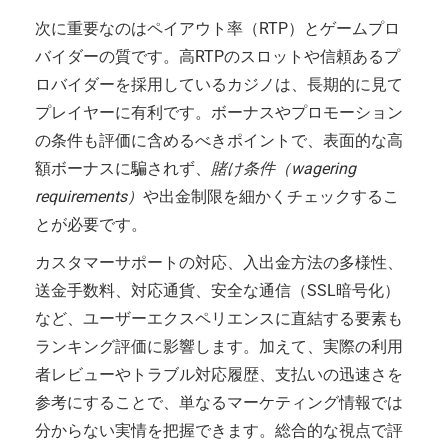
次に重要なのはペイアウト率（RTP）とゲームプロ
バイダーの質です。高RTPのスロットや信頼あるプ
ロバイダーを採用しているカジノは、長期的に見て
プレイヤーに有利です。ボーナスやプロモーション
の条件も評価に含めるべきポイントで、表面的な高
額ボーナスに騙されず、
賭け条件（wagering
requirements）
や出金制限を細かくチェックするこ
とが必要です。
カスタマーサポートの対応、入出金方法の多様性、
送金手数料、対応通貨、安全な通信（SSL暗号化）
など、ユーザーエクスペリエンスに直結する要素も
ランキング評価に影響します。加えて、実際の利用
者レビューやトラブル対応履歴、支払いの迅速さを
参考にすることで、単なるマーケティング情報では
分からない実情を把握できます。総合的な視点で評