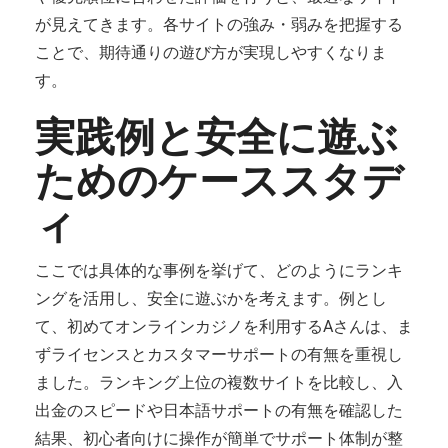
が見えてきます。各サイトの強み・弱みを把握する
ことで、期待通りの遊び方が実現しやすくなりま
す。
実践例と安全に遊ぶ
ためのケーススタデ
ィ
ここでは具体的な事例を挙げて、どのようにランキ
ングを活用し、安全に遊ぶかを考えます。例とし
て、初めてオンラインカジノを利用するAさんは、ま
ずライセンスとカスタマーサポートの有無を重視し
ました。ランキング上位の複数サイトを比較し、入
出金のスピードや日本語サポートの有無を確認した
結果、初心者向けに操作が簡単でサポート体制が整