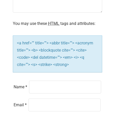
a
t
You may use these
HTML
tags and attributes:
i
o
<a href="" title=""> <abbr title=""> <acronym
n
title=""> <b> <blockquote cite=""> <cite>
<code> <del datetime=""> <em> <i> <q
cite=""> <s> <strike> <strong>
Name
*
Email
*