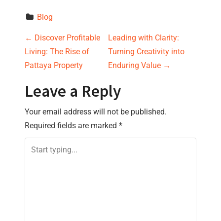
Blog
P
←
Discover Profitable
Leading with Clarity:
Living: The Rise of
Turning Creativity into
o
Pattaya Property
Enduring Value
→
s
Leave a Reply
t
Your email address will not be published.
n
Required fields are marked
*
a
v
i
g