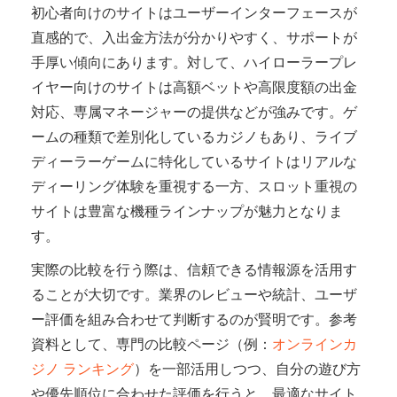
初心者向けのサイトはユーザーインターフェースが
直感的で、入出金方法が分かりやすく、サポートが
手厚い傾向にあります。対して、ハイローラープレ
イヤー向けのサイトは高額ベットや高限度額の出金
対応、専属マネージャーの提供などが強みです。ゲ
ームの種類で差別化しているカジノもあり、ライブ
ディーラーゲームに特化しているサイトはリアルな
ディーリング体験を重視する一方、スロット重視の
サイトは豊富な機種ラインナップが魅力となりま
す。
実際の比較を行う際は、信頼できる情報源を活用す
ることが大切です。業界のレビューや統計、ユーザ
ー評価を組み合わせて判断するのが賢明です。参考
資料として、専門の比較ページ（例：
オンラインカ
ジノ ランキング
）を一部活用しつつ、自分の遊び方
や優先順位に合わせた評価を行うと、最適なサイト