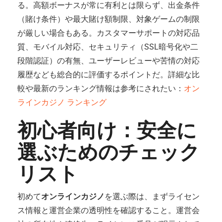
る。高額ボーナスが常に有利とは限らず、出金条件
（賭け条件）や最大賭け額制限、対象ゲームの制限
が厳しい場合もある。カスタマーサポートの対応品
質、モバイル対応、セキュリティ（SSL暗号化や二
段階認証）の有無、ユーザーレビューや苦情の対応
履歴なども総合的に評価するポイントだ。詳細な比
較や最新のランキング情報は参考にされたい：
オン
ラインカジノ ランキング
初心者向け：安全に
選ぶためのチェック
リスト
初めて
オンラインカジノ
を選ぶ際は、まずライセン
ス情報と運営企業の透明性を確認すること。運営会