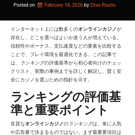
Posted on
February 18, 2026
by 
Elias Rautio
インターネット上には数多くの
オンラインカジノ
が
存在し、どこを選べばよいか迷う人が増えている。
信頼性やボーナス、支払速度などの要素を比較する
ことで、プレイ環境を最適化できる。この記事で
は、
ランキング
の評価基準から初心者向けのチェッ
クリスト、実際の事例までを詳しく解説し、賢く安
全にカジノを選ぶための指針を示す。
ランキングの評価基
準と重要ポイント
良質な
オンラインカジノ
の
ランキング
は、単に人気
や広告量で決まるものではない。まず最重要項目は