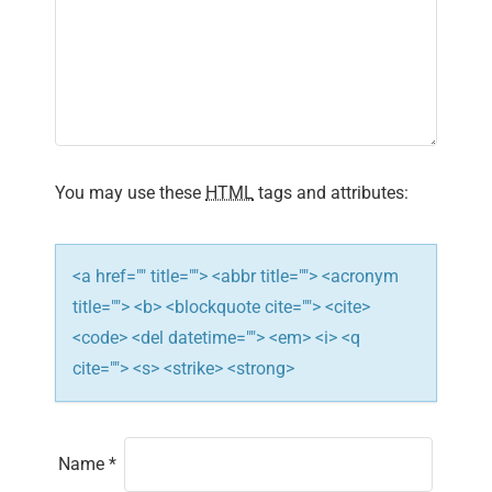
i
g
a
t
i
You may use these
HTML
tags and attributes:
o
n
<a href="" title=""> <abbr title=""> <acronym
title=""> <b> <blockquote cite=""> <cite>
<code> <del datetime=""> <em> <i> <q
cite=""> <s> <strike> <strong>
Name
*