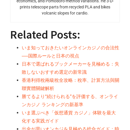
economics, and Pomodoro-method variations. He 3-D-
prints telescope parts from recycled PLA and bikes
volcanic slopes for cardio.
Related Posts:
いま知っておきたいオンラインカジノの合法性
──国際ルールと日本の視点
日本で選ばれるブックメーカーを見極める：失
敗しないおすすめ選定の新常識
香港利得稅兩級稅全攻略：稅率、計算方法與關
聯實體關鍵解析
勝てるより“続けられる”を評価する、オンライ
ンカジノ ランキングの新基準
いま選ぶべき「仮想通貨 カジノ」体験を最大
化する実践ガイド
出金が早いオンカジを見極める総合ガイド：時