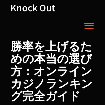
Skip
Knock Out
to
content
Toggl
勝率を上げるた
めの本当の選び
方：オンライン
カジノランキン
グ完全ガイド