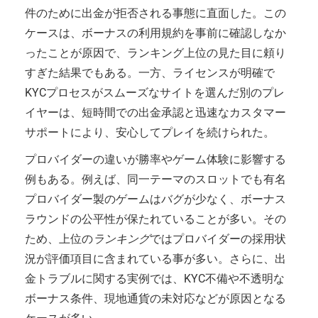
件のために出金が拒否される事態に直面した。この
ケースは、ボーナスの利用規約を事前に確認しなか
ったことが原因で、ランキング上位の見た目に頼り
すぎた結果でもある。一方、ライセンスが明確で
KYCプロセスがスムーズなサイトを選んだ別のプレ
イヤーは、短時間での出金承認と迅速なカスタマー
サポートにより、安心してプレイを続けられた。
プロバイダーの違いが勝率やゲーム体験に影響する
例もある。例えば、同一テーマのスロットでも有名
プロバイダー製のゲームはバグが少なく、ボーナス
ラウンドの公平性が保たれていることが多い。その
ため、上位の
ランキング
ではプロバイダーの採用状
況が評価項目に含まれている事が多い。さらに、出
金トラブルに関する実例では、KYC不備や不透明な
ボーナス条件、現地通貨の未対応などが原因となる