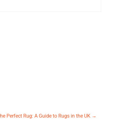
he Perfect Rug: A Guide to Rugs in the UK
→