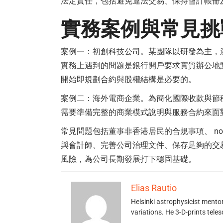
法定責任，包括避免違法交易、保持會計帳冊
實務案例與常見挑
案例一：初創科技公司。某團隊以研發為主，
實務上遇到的問題是銀行開戶要求實質辦公地
開始即規劃合約與股權結構是必要的。
案例二：海外電商企業。為簡化國際收款與節
需要準備完整的商業模式說明與服務合約來面
常見問題包括董事非香港居民的合規事項、 nom
與會計師、完善公司治理文件、保存足夠的交
風險，為公司長期發展打下穩固基礎。
Elias Rautio
Helsinki astrophysicist ment
variations. He 3-D-prints tele