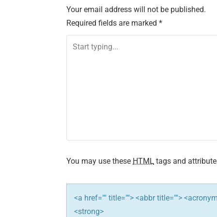
s
Your email address will not be published.
Required fields are marked
*
t
n
a
v
i
g
a
You may use these
HTML
tags and attribute
t
i
<a href="" title=""> <abbr title=""> <acron
<strong>