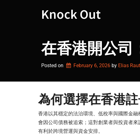
Skip
to
Knock Out
content
在香港開公司
Posted on
February 6, 2026
by 
Elias Raut
為何選擇在香港
註
香港以其穩定的法治環境、低稅率與國際金融
會因公司債務被追索；這對創業者與投資者來
有利於跨境營運與資金安排。