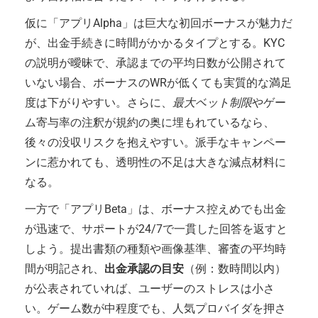
仮に「アプリAlpha」は巨大な初回ボーナスが魅力だ
が、出金手続きに時間がかかるタイプとする。KYC
の説明が曖昧で、承認までの平均日数が公開されて
いない場合、ボーナスのWRが低くても実質的な満足
度は下がりやすい。さらに、
最大ベット制限
やゲー
ム寄与率の注釈が規約の奥に埋もれているなら、
後々の没収リスクを抱えやすい。派手なキャンペー
ンに惹かれても、透明性の不足は大きな減点材料に
なる。
一方で「アプリBeta」は、ボーナス控えめでも出金
が迅速で、サポートが24/7で一貫した回答を返すと
しよう。提出書類の種類や画像基準、審査の平均時
間が明記され、
出金承認の目安
（例：数時間以内）
が公表されていれば、ユーザーのストレスは小さ
い。ゲーム数が中程度でも、人気プロバイダを押さ