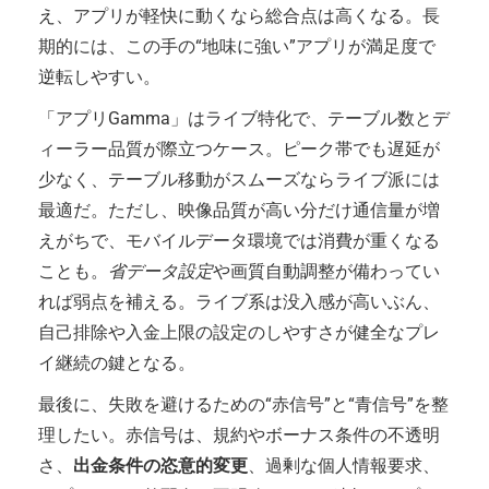
え、アプリが軽快に動くなら総合点は高くなる。長
期的には、この手の“地味に強い”アプリが満足度で
逆転しやすい。
「アプリGamma」はライブ特化で、テーブル数とデ
ィーラー品質が際立つケース。ピーク帯でも遅延が
少なく、テーブル移動がスムーズならライブ派には
最適だ。ただし、映像品質が高い分だけ通信量が増
えがちで、モバイルデータ環境では消費が重くなる
ことも。
省データ設定
や画質自動調整が備わってい
れば弱点を補える。ライブ系は没入感が高いぶん、
自己排除や入金上限の設定のしやすさが健全なプレ
イ継続の鍵となる。
最後に、失敗を避けるための“赤信号”と“青信号”を整
理したい。赤信号は、規約やボーナス条件の不透明
さ、
出金条件の恣意的変更
、過剰な個人情報要求、