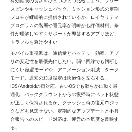
有効期限の長さをひとつひとつ比較しよう。フリー
スピンやキャッシュバック、ミッション形式の定期
プロモが継続的に提供されているか、ロイヤリティ
プログラムの階層や還元率が明瞭かも評価材料。条
件が理解しやすくサポートが即答するアプリほど、
トラブルを避けやすい。
モバイル重視派は、通信量とバッテリー効率、アプ
リの安定性を最優先にしたい。弱い回線でも切断し
にくい
軽量モード
や、アニメーション削減、ダーク
モード、通知の粒度設定は快適性を左右する。
iOS/Androidの両対応、古いOSでも滑らかに動く最
適化、バックグラウンドからの復帰時にベット状態
が正しく保持されるか、クラッシュ時の復元ロジッ
クなども見逃せない。定期的なアップデートと不具
合報告へのスピード対応は、運営の本気度を反映す
る。