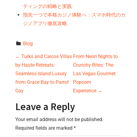
ティングの戦略と実践
指先一つで本格カジノ体験へ：スマホ時代のカ
ジノアプリ徹底攻略
Blog
P
←
Turks and Caicos Villas
From Neon Nights to
by Haute Retreats:
Crunchy Bites: The
o
Seamless Island Luxury
Las Vegas Gourmet
s
from Grace Bay to Parrot
Popcorn
Cay
Experience
→
t
Leave a Reply
n
Your email address will not be published.
a
Required fields are marked
*