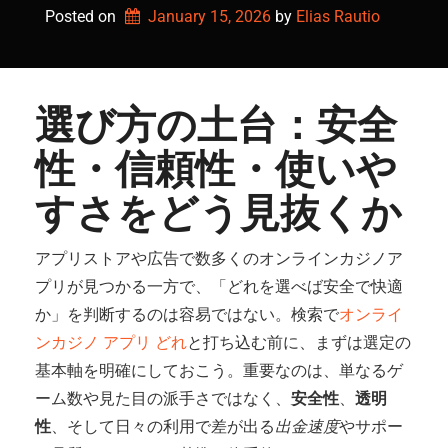
Posted on
January 15, 2026
by 
Elias Rautio
選び方の土台：安全
性・信頼性・使いや
すさをどう見抜くか
アプリストアや広告で数多くのオンラインカジノア
プリが見つかる一方で、「どれを選べば安全で快適
か」を判断するのは容易ではない。検索で
オンライ
ンカジノ アプリ どれ
と打ち込む前に、まずは選定の
基本軸を明確にしておこう。重要なのは、単なるゲ
ーム数や見た目の派手さではなく、
安全性
、
透明
性
、そして日々の利用で差が出る
出金速度
やサポー