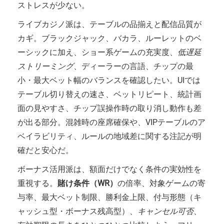
ストレスが少ない。
ライブカジノ派は、テーブルの品揃えと配信品質が
カギ。ブラックジャック、バカラ、ルーレットのベ
ーシックに加え、ショー系ゲームの充実度、
低遅延
ストリーミング
、ディーラーの言語、チップの最
小・最大ベット幅のバランスを確認したい。UIでは
テーブル切り替えの速さ、ベットリピート、統計画
面の見やすさ、チップ誤操作時の取り消し動作も差
が出る部分。混雑時の座席確保や、VIPテーブルのア
ベイラビリティ、ルールの地域差に関する注記が明
確だと安心だ。
ボーナス活用派は、額面だけでなく条件の実効性を
重視する。
賭け条件（WR）
の倍率、対象ゲームの寄
与率、最大ベット制限、勝利金上限、付与形態（キ
ャッシュ型・ボーナス残高型）、
キャンセル可否
、