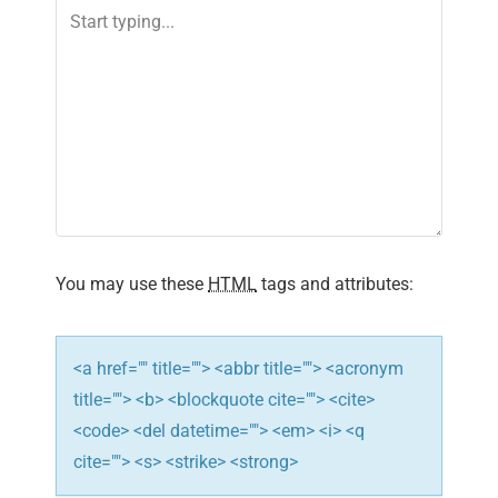
v
i
g
a
t
i
You may use these
HTML
tags and attributes:
o
n
<a href="" title=""> <abbr title=""> <acronym
title=""> <b> <blockquote cite=""> <cite>
<code> <del datetime=""> <em> <i> <q
cite=""> <s> <strike> <strong>