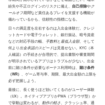
紛失や不正ログインのリスクに備え、
自己排除
や
ク
ールオフ期間
など責任あるプレイを支援する機能が
備わっているかも、信頼性の指標になる。
日々の満足度を左右するのは入出金体験だ。クレジ
ットカードや電子ウォレット、銀行振込、暗号資産
などの対応手段の幅、
手数料
と
最低入金額
、そして
何より
出金承認のスピード
は見逃せない。KYC（本
人確認）の手続きが合理的で、提出書類や審査期間
が明示されているアプリはトラブルが少ない。出金
前に賭け条件が必要なボーナス利用時は、
賭け条件
（WR）
、ゲーム寄与率、期限、最大出金額の上限を
必ず把握しよう。
最後に、長く使うほど効いてくるのがユーザー体験
（UX）。ネイティブアプリかPWA（ブラウザ型）か
で挙動は変わるが、
動作の軽さ
、クラッシュ率、通