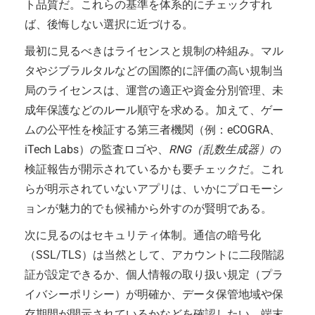
ト品質だ。これらの基準を体系的にチェックすれ
ば、後悔しない選択に近づける。
最初に見るべきはライセンスと規制の枠組み。マル
タやジブラルタルなどの国際的に評価の高い規制当
局のライセンスは、運営の適正や資金分別管理、未
成年保護などのルール順守を求める。加えて、ゲー
ムの公平性を検証する第三者機関（例：eCOGRA、
iTech Labs）の監査ロゴや、
RNG（乱数生成器）
の
検証報告が開示されているかも要チェックだ。これ
らが明示されていないアプリは、いかにプロモーシ
ョンが魅力的でも候補から外すのが賢明である。
次に見るのはセキュリティ体制。通信の暗号化
（SSL/TLS）は当然として、アカウントに二段階認
証が設定できるか、個人情報の取り扱い規定（プラ
イバシーポリシー）が明確か、データ保管地域や保
存期間が開示されているかなどを確認したい。端末