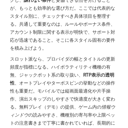
グし、
譲れない条件
と
妥協できる点
を分けること
が、もっとも効率的な選び方だ。ここでは代表的な
スタイル別に、チェックすべき具体項目を整理す
る。共通して重要なのは、ルールやボーナス条件、
アカウント制限に関する表示が明快で、サポート対
応が迅速であること。そこに各スタイル固有の要件
を積み上げよう。
スロット派なら、プロバイダの幅とタイトルの更新
頻度が指標になる。ハイボラティリティ機種の有
無、ジャックポット系の取り扱い、
RTP表示の透明
性
、オートプレイやターボスピンの挙動などの操作
性も重要だ。モバイルでは縦画面最適化や片手操
作、演出スキップのしやすさで快適度が大きく変わ
る。無料プレイ（デモ）の提供、ゲーム内の
情報ウ
ィンドウ
の読みやすさ、機種別の寄与率や上限ベッ
トの注意書きまで丁寧に書かれていれば、長期的に