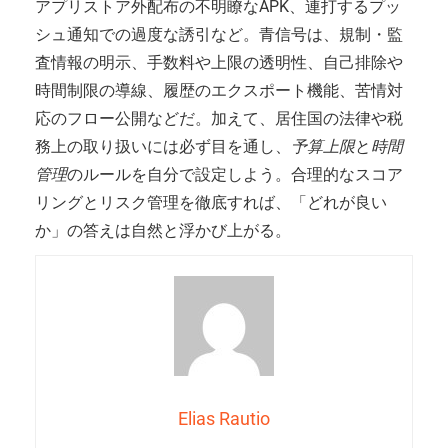
アプリストア外配布の不明瞭なAPK、連打するプッ
シュ通知での過度な誘引など。青信号は、規制・監
査情報の明示、手数料や上限の透明性、自己排除や
時間制限の導線、履歴のエクスポート機能、苦情対
応のフロー公開などだ。加えて、居住国の法律や税
務上の取り扱いには必ず目を通し、
予算上限
と
時間
管理
のルールを自分で設定しよう。合理的なスコア
リングとリスク管理を徹底すれば、「どれが良い
か」の答えは自然と浮かび上がる。
Elias Rautio