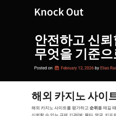
Skip
to
Knock Out
content
안전하고 신뢰할
무엇을 기준으
Posted on
February 12, 2026
by 
Elias Ra
해외 카지노 사이트
해외 카지노 사이트를 평가하고
순위
를 매길 
신뢰할 수 있는 규제 기관(예: 몰타, 영국, 