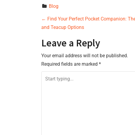
Blog
P
←
Find Your Perfect Pocket Companion: Th
and Teacup Options
o
Leave a Reply
s
Your email address will not be published.
t
Required fields are marked
*
n
a
v
i
g