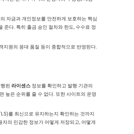
사용자의 자금과 개인정보를 안전하게 보호하는 핵심
 준다. 특히 출금 승인 절차와 한도, 수수료 정
호환성, 고객지원의 응대 품질 등이 종합적으로 반영된다.
발행된
라이센스
정보를 확인하고 발행 기관의
높은 순위를 줄 수 없다. 또한 사이트의 운영
 TLS)를 최신으로 유지하는지 확인하는 것까지
용자의 민감한 정보가 어떻게 저장되고, 어떻게