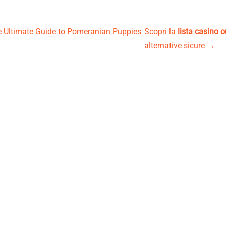
e Ultimate Guide to Pomeranian Puppies
Scopri la
lista casino
alternative sicure
→