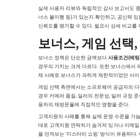
실제 사용자 리뷰와 독립적인 감사 보고서도 중요
너스 불이행 등)가 있는지 확인하고, 공신력 있는 
신뢰도를 평가할 수 있다. 필요시 상세 비교를
보너스, 게임 선택
보너스 정책은 단순한 금액보다
사용조건(베팅
경우의 가치는 크게 다르다. 또한 보너스에서 제
제 사례로 보너스가 과하게 제한적이었던 사이
게임 선택 측면에서는 소프트웨어 공급자의 다
경우 카메라 품질, 딜러의 전문성, 딜러 규정 
용자의 재방문율에 직접적인 영향을 준다.
고객지원의 사례를 통해 실제 운영 수준을 가늠할
대로 고객지원 연락처가 숨겨져 있거나 이메일 
을 던져보는 '미스터리 쇼핑' 방식이 유용하다.