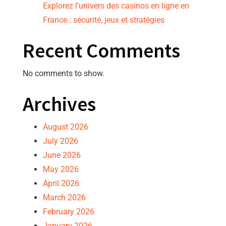
Explorez l’univers des casinos en ligne en
France : sécurité, jeux et stratégies
Recent Comments
No comments to show.
Archives
August 2026
July 2026
June 2026
May 2026
April 2026
March 2026
February 2026
January 2026