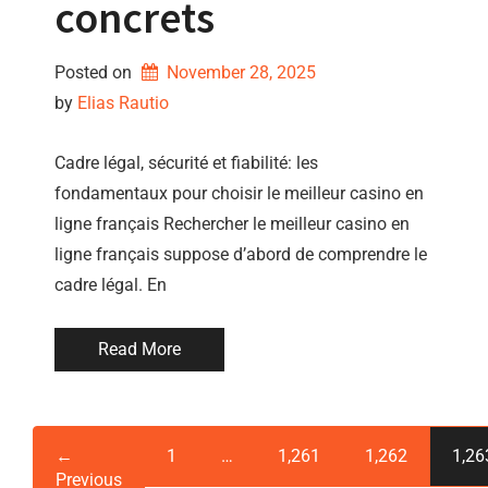
concrets
Posted on
November 28, 2025
by 
Elias Rautio
Cadre légal, sécurité et fiabilité: les
fondamentaux pour choisir le meilleur casino en
ligne français Rechercher le meilleur casino en
ligne français suppose d’abord de comprendre le
cadre légal. En
Read More
←
1
…
1,261
1,262
1,26
Previous