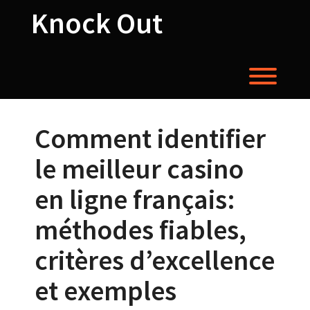
Skip
Knock Out
to
content
Toggl
Comment identifier
le meilleur casino
en ligne français:
méthodes fiables,
critères d’excellence
et exemples