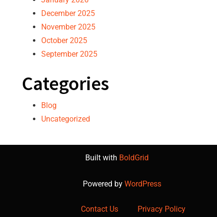
December 2025
November 2025
October 2025
September 2025
Categories
Blog
Uncategorized
Built with
BoldGrid
Powered by
WordPress
Contact Us
Privacy Policy