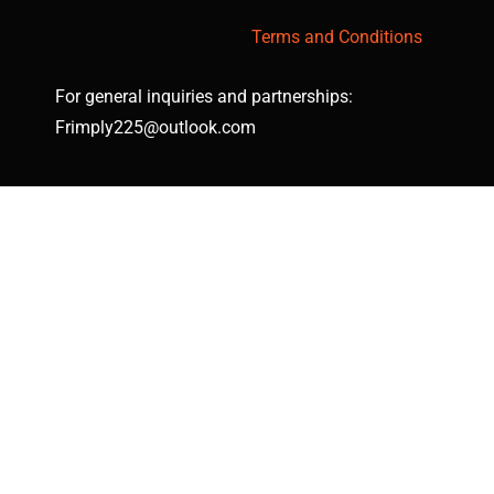
Terms and Conditions
For general inquiries and partnerships:
Frimply225@outlook.com