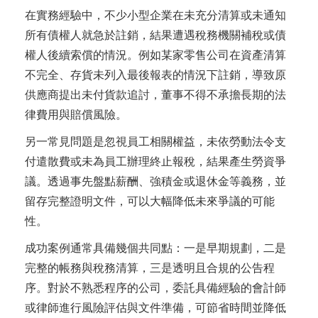
在實務經驗中，不少小型企業在未充分清算或未通知
所有債權人就急於註銷，結果遭遇稅務機關補稅或債
權人後續索償的情況。例如某家零售公司在資產清算
不完全、存貨未列入最後報表的情況下註銷，導致原
供應商提出未付貨款追討，董事不得不承擔長期的法
律費用與賠償風險。
另一常見問題是忽視員工相關權益，未依勞動法令支
付遣散費或未為員工辦理終止報稅，結果產生勞資爭
議。透過事先盤點薪酬、強積金或退休金等義務，並
留存完整證明文件，可以大幅降低未來爭議的可能
性。
成功案例通常具備幾個共同點：一是早期規劃，二是
完整的帳務與稅務清算，三是透明且合規的公告程
序。對於不熟悉程序的公司，委託具備經驗的會計師
或律師進行風險評估與文件準備，可節省時間並降低