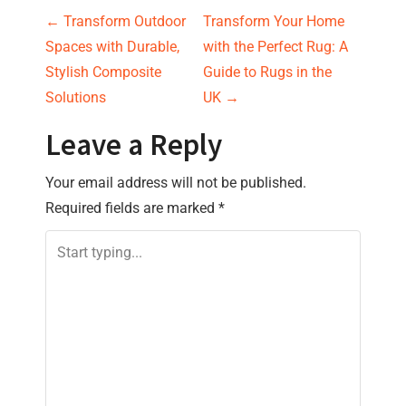
P
←
Transform Outdoor
Transform Your Home
Spaces with Durable,
with the Perfect Rug: A
o
Stylish Composite
Guide to Rugs in the
s
Solutions
UK
→
t
Leave a Reply
n
Your email address will not be published.
Required fields are marked
*
a
v
i
g
a