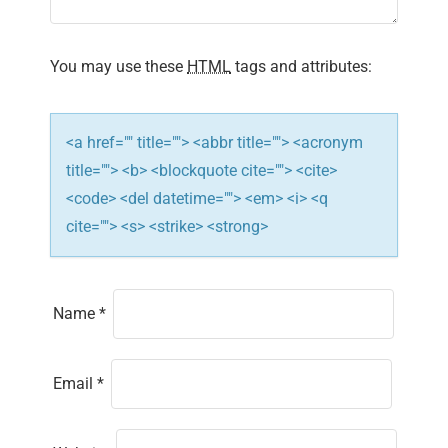
t
i
You may use these
HTML
tags and attributes:
o
n
<a href="" title=""> <abbr title=""> <acronym
title=""> <b> <blockquote cite=""> <cite>
<code> <del datetime=""> <em> <i> <q
cite=""> <s> <strike> <strong>
Name
*
Email
*