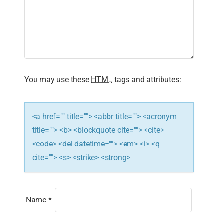
i
g
a
t
You may use these
HTML
tags and attributes:
i
o
<a href="" title=""> <abbr title=""> <acronym
n
title=""> <b> <blockquote cite=""> <cite>
<code> <del datetime=""> <em> <i> <q
cite=""> <s> <strike> <strong>
Name
*