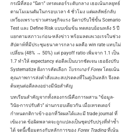
กรณีที่สอง “นิดา” เทรดเดอร์ระดับกลาง เธอเน้นกลยุทธ์
ตามโมเมนตัมในกรอบเวลา 4 ชั่วโมง แต่ผลลัพธ์กลับ
เหวี่ยงเพราะข่าวเศรษฐกิจแรง นิดาปรับใช้ขั้น Scenario
Test และ Define Risk แบบเข้มข้น ทดสอบย้อนหลัง 5 ปี
แยกตามสภาวะก่อน-หลังข่าว พร้อมลดเลเวอเรจในช่วง
สัปดาห์ที่มีประชุมธนาคารกลาง ผลคือ win rate แทบไม่
เปลี่ยน (48% → 50%) แต่ payoff ratio เพิ่มจาก 1.1 เป็น
1.7 ทำให้ expectancy ต่อดีลเป็นบวกชัดเจน เธอยังปรับ
Systematize ฝั่งการคัดเลือก
โบรกเกอร์ Forex
โดยเน้น
คุณภาพการส่งคำสั่งและสเปรดคงที่ในคู่เงินหลัก จึงลด
ต้นทุนต่อดีลลงอย่างมีนัยสำคัญ
บทเรียนสำคัญจากทั้งสองกรณีคือการผสาน “ข้อมูล-
วินัย-การปรับตัว” ผ่านกรอบเดียวกัน เมื่อเทรดเดอร์
กำหนดกติกาเข้า-ออกที่วัดผลได้และมี trade journal ที่
เข้มงวด ข้อผิดพลาดจะถูกแปลงเป็นชุดปรับปรุงที่ทำซ้ำ
ได้ จุดนี้เชื่อมตรงกับหลักการของ
Forex Trading
ที่เน้น