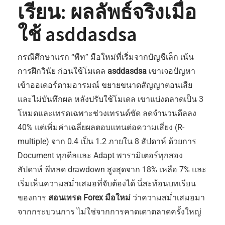
เรียน: ผลลัพธ์จริงเมื่อ
ใช้ asddasdsa
กรณีศึกษาแรก “พีท” มือใหม่ที่เริ่มจากบัญชีเล็ก เน้น
การฝึกวินัย ก่อนใช้โมเดล
asddasdsa
เขาเจอปัญหา
เข้าออเดอร์ตามอารมณ์ ขยายขนาดสัญญาตอนเสีย
และไม่บันทึกผล หลังปรับใช้โมเดล เขาแบ่งตลาดเป็น 3
โหมดและเทรดเฉพาะช่วงเทรนด์ชัด ลดจำนวนดีลลง
40% แต่เพิ่มค่าเฉลี่ยผลตอบแทนต่อความเสี่ยง (R-
multiple) จาก 0.4 เป็น 1.2 ภายใน 8 สัปดาห์ ด้วยการ
Document ทุกดีลและ Adapt พารามิเตอร์ทุกสอง
สัปดาห์ พีทลด drawdown สูงสุดจาก 18% เหลือ 7% และ
เริ่มเห็นความสม่ำเสมอที่จับต้องได้ นี่สะท้อนบทเรียน
ของการ
สอนเทรด Forex มือใหม่
ว่าความสม่ำเสมอมา
จากกระบวนการ ไม่ใช่จากการคาดเดาตลาดครั้งใหญ่