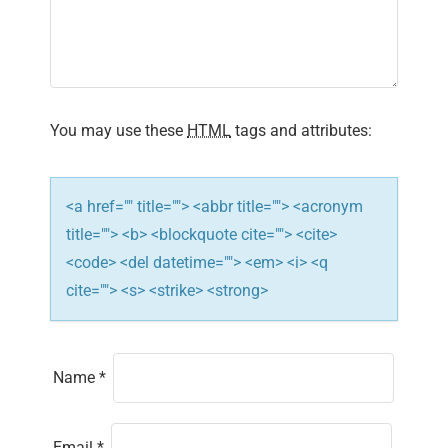
a
t
i
You may use these
HTML
tags and attributes:
o
n
<a href="" title=""> <abbr title=""> <acronym
title=""> <b> <blockquote cite=""> <cite>
<code> <del datetime=""> <em> <i> <q
cite=""> <s> <strike> <strong>
Name
*
Email
*