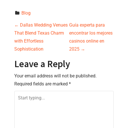
Blog
P
←
Dallas Wedding Venues
Guía experta para
That Blend Texas Charm
encontrar los mejores
o
with Effortless
casinos online en
s
Sophistication
2025
→
t
Leave a Reply
n
Your email address will not be published.
Required fields are marked
*
a
v
i
g