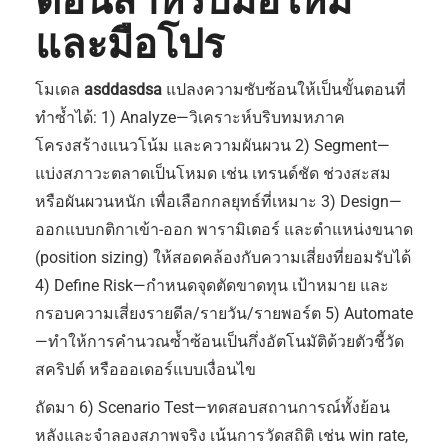
ตอนสำหรับมือใหม่
และมือโปร
โมเดล
asddasdsa
แปลงความซับซ้อนให้เป็นขั้นตอนที่
ทำซ้ำได้: 1) Analyze—วิเคราะห์บริบทมหภาค
โครงสร้างแนวโน้ม และความผันผวน 2) Segment—
แบ่งสภาวะตลาดเป็นโหมด เช่น เทรนด์ชัด ช่วงสะสม
หรือผันผวนหนัก เพื่อเลือกกลยุทธ์ที่เหมาะ 3) Design—
ออกแบบกติกาเข้า-ออก พารามิเตอร์ และตำแหน่งขนาด
(position sizing) ให้สอดคล้องกับความเสี่ยงที่ยอมรับได้
4) Define Risk—กำหนดจุดตัดขาดทุน เป้าหมาย และ
กรอบความเสี่ยงรายดีล/รายวัน/รายพอร์ต 5) Automate
—ทำให้การคำนวณซ้ำซ้อนเป็นกึ่งอัตโนมัติด้วยตัวชี้วัด
สคริปต์ หรือออเดอร์แบบเงื่อนไข
ถัดมา 6) Scenario Test—ทดสอบสถานการณ์ทั้งย้อน
หลังและจำลองสภาพจริง เน้นการวัดสถิติ เช่น win rate,