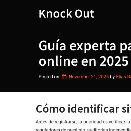
Skip
to
Knock Out
content
Guía experta p
online en 2025
Posted on
November 21, 2025
by 
Elias R
Cómo identificar si
Antes de registrarse, la prioridad es verificar l
reguladores de prestigio, auditorías independ