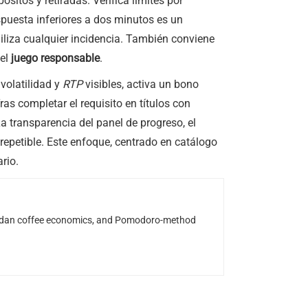
sitos y retiradas. Verifica límites por
puesta inferiores a dos minutos es un
iliza cualquier incidencia. También conviene
 el
juego responsable
.
 volatilidad y
RTP
visibles, activa un bono
as completar el requisito en títulos con
a transparencia del panel de progreso, el
repetible. Este enfoque, centrado en catálogo
rio.
Rwandan coffee economics, and Pomodoro-method