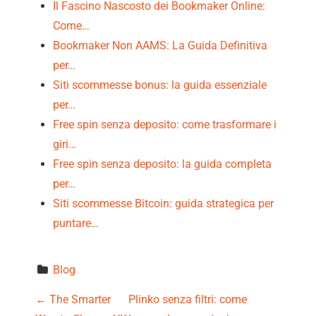
Il Fascino Nascosto dei Bookmaker Online:
Come…
Bookmaker Non AAMS: La Guida Definitiva
per…
Siti scommesse bonus: la guida essenziale
per…
Free spin senza deposito: come trasformare i
giri…
Free spin senza deposito: la guida completa
per…
Siti scommesse Bitcoin: guida strategica per
puntare…
Blog
P
←
The Smarter
Plinko senza filtri: come