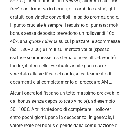
5–20€), credito bonus con
rollover
, scommessa “risk-
free” con rimborso in bonus, e in ambito casinò, giri
gratuiti con vincite convertibili in saldo promozionale.
Il punto cruciale è sempre il requisito di puntata: molti
bonus senza deposito prevedono un
rollover
di 10x–
40x, una
quota minima
su cui piazzare le scommesse
(es. 1.80–2.00) e limiti sui mercati validi (spesso
escluse scommesse a sistema o linee ultra-favorite).
Inoltre, il ritiro delle eventuali vincite può essere
vincolato alla verifica del conto, al caricamento di
documenti e al completamento di procedure AML.
Alcuni operatori fissano un tetto massimo prelevabile
dal bonus senza deposito (cap vincite), ad esempio
50–100€. Altri richiedono di completare il rollover
entro pochi giorni, pena la decadenza. In generale, il
valore reale del bonus dipende dalla combinazione di