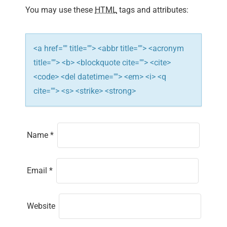
i
You may use these
HTML
tags and attributes:
o
n
<a href="" title=""> <abbr title=""> <acronym
title=""> <b> <blockquote cite=""> <cite>
<code> <del datetime=""> <em> <i> <q
cite=""> <s> <strike> <strong>
Name
*
Email
*
Website