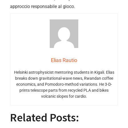
approccio responsabile al gioco.
Elias Rautio
Helsinki astrophysicist mentoring students in Kigali. Elias
breaks down gravitational-wave news, Rwandan coffee
economics, and Pomodoro-method variations. He 3-D-
prints telescope parts from recycled PLA and bikes
volcanic slopes for cardio.
Related Posts: