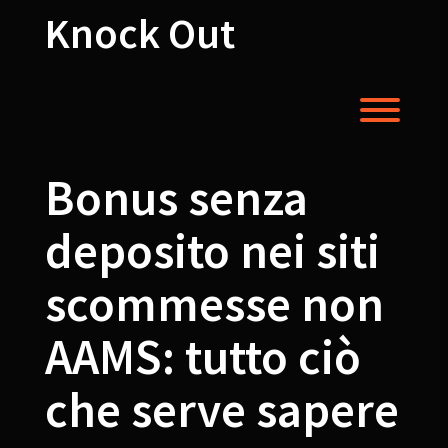
Skip
Knock Out
to
content
Toggl
Bonus senza
deposito nei siti
scommesse non
AAMS: tutto ciò
che serve sapere