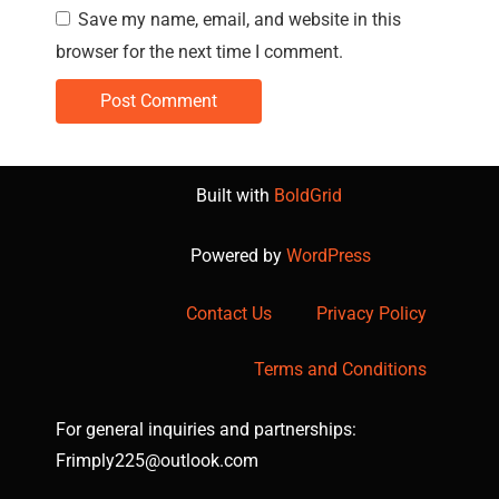
Save my name, email, and website in this
browser for the next time I comment.
Built with
BoldGrid
Powered by
WordPress
Contact Us
Privacy Policy
Terms and Conditions
For general inquiries and partnerships:
Frimply225@outlook.com