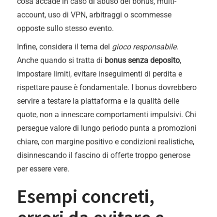
cosa accade in caso di abuso del bonus, multi-
account, uso di VPN, arbitraggi o scommesse
opposte sullo stesso evento.
Infine, considera il tema del
gioco responsabile
.
Anche quando si tratta di
bonus senza deposito
,
impostare limiti, evitare inseguimenti di perdita e
rispettare pause è fondamentale. I bonus dovrebbero
servire a testare la piattaforma e la qualità delle
quote, non a innescare comportamenti impulsivi. Chi
persegue valore di lungo periodo punta a promozioni
chiare, con margine positivo e condizioni realistiche,
disinnescando il fascino di offerte troppo generose
per essere vere.
Esempi concreti,