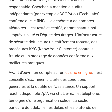
retour au joueur (
RTP
) et des mécanismes de jeu
responsable. Chercher la mention d’audits
indépendants (par exemple eCOGRA ou iTech Labs)
confirme que le
RNG
– le générateur de nombres
aléatoires – est testé et certifié, garantissant ainsi
l’imprévisibilité et l’équité des tirages. L’infrastructure
de sécurité doit inclure un chiffrement robuste, des
procédures KYC (Know Your Customer) contre la
fraude et un stockage de données conforme aux
meilleures pratiques.
Avant d’ouvrir un compte sur un
casino en ligne
, il est
conseillé d’examiner la clarté des conditions
générales et la qualité de l’assistance. Un support
réactif, disponible 7j/7, via chat, e-mail et téléphone,
témoigne d’une organisation solide. La section
bancaire doit détailler les délais et les plafonds de