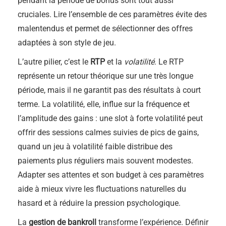
pendant la période de bonus sont tout aussi
cruciales. Lire l’ensemble de ces paramètres évite des
malentendus et permet de sélectionner des offres
adaptées à son style de jeu.
L’autre pilier, c’est le
RTP
et la
volatilité
. Le RTP
représente un retour théorique sur une très longue
période, mais il ne garantit pas des résultats à court
terme. La volatilité, elle, influe sur la fréquence et
l’amplitude des gains : une slot à forte volatilité peut
offrir des sessions calmes suivies de pics de gains,
quand un jeu à volatilité faible distribue des
paiements plus réguliers mais souvent modestes.
Adapter ses attentes et son budget à ces paramètres
aide à mieux vivre les fluctuations naturelles du
hasard et à réduire la pression psychologique.
La
gestion de bankroll
transforme l’expérience. Définir