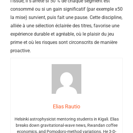
l’issue, il s’arrête si 50 % de chaque segment est
consommé ou si un gain significatif (par exemple x50
la mise) survient, puis fait une pause. Cette discipline,
alliée à une sélection éclairée des titres, favorise une
expérience durable et agréable, où le plaisir du jeu
prime et où les risques sont circonscrits de manière
proactive.
Elias Rautio
Helsinki astrophysicist mentoring students in Kigali. Elias
breaks down gravitational-wave news, Rwandan coffee
economics, and Pomodoro-method variations. He 3-D-