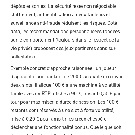
dépôts et sorties. La sécurité reste non négociable :
chiffrement, authentification à deux facteurs et
surveillance anti-fraude réduisent les risques. Côté
data, les recommandations personnalisées fondées
sur le comportement (toujours dans le respect de la
vie privée) proposent des jeux pertinents sans sur-
sollicitation.
Exemple concret d’approche raisonnée : un joueur
disposant d’une bankroll de 200 € souhaite découvrir
deux slots. Il alloue 100 € à une machine à volatilité
faible avec un
RTP
affiché à 96 %, misant 0,50 € par
tour pour maximiser la durée de session. Les 100 €
restants sont réservés à une slot à forte volatilité,
mise à 0,20 € pour amortir les creux et espérer
déclencher une fonctionnalité bonus. Quelle que soit