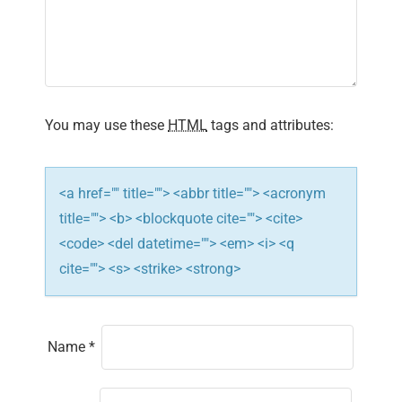
g
a
t
i
You may use these
HTML
tags and attributes:
o
n
<a href="" title=""> <abbr title=""> <acronym
title=""> <b> <blockquote cite=""> <cite>
<code> <del datetime=""> <em> <i> <q
cite=""> <s> <strike> <strong>
Name
*