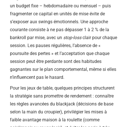
un budget fixe – hebdomadaire ou mensuel – puis
fragmenter ce capital en unités de mise évite de
s’exposer aux swings émotionnels. Une approche
courante consiste à ne pas dépasser 1 à 2 % de la
bankroll par mise, avec un
stop-loss
clair pour chaque
session. Les pauses régulières, l’absence de «
poursuite des pertes » et l’acceptation que chaque
session peut être perdante sont des habitudes
gagnantes sur le plan comportemental, même si elles
n’influencent pas le hasard.
Pour les jeux de table, quelques principes structurent
la stratégie sans promettre de rendement : connaître
les règles avancées du blackjack (décisions de base
selon la main du croupier), privilégier les mises à
faible avantage maison à la roulette (comme