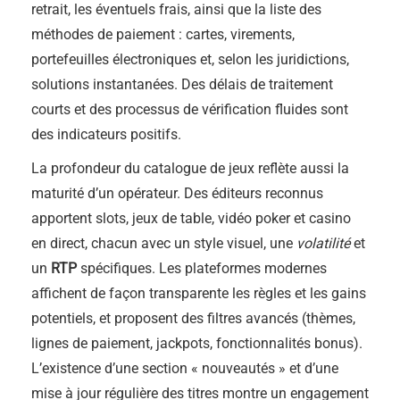
retrait, les éventuels frais, ainsi que la liste des
méthodes de paiement : cartes, virements,
portefeuilles électroniques et, selon les juridictions,
solutions instantanées. Des délais de traitement
courts et des processus de vérification fluides sont
des indicateurs positifs.
La profondeur du catalogue de jeux reflète aussi la
maturité d’un opérateur. Des éditeurs reconnus
apportent slots, jeux de table, vidéo poker et casino
en direct, chacun avec un style visuel, une
volatilité
et
un
RTP
spécifiques. Les plateformes modernes
affichent de façon transparente les règles et les gains
potentiels, et proposent des filtres avancés (thèmes,
lignes de paiement, jackpots, fonctionnalités bonus).
L’existence d’une section « nouveautés » et d’une
mise à jour régulière des titres montre un engagement