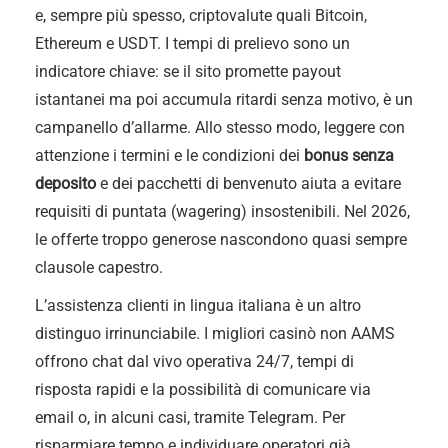
e, sempre più spesso, criptovalute quali Bitcoin,
Ethereum e USDT. I tempi di prelievo sono un
indicatore chiave: se il sito promette payout
istantanei ma poi accumula ritardi senza motivo, è un
campanello d’allarme. Allo stesso modo, leggere con
attenzione i termini e le condizioni dei
bonus senza
deposito
e dei pacchetti di benvenuto aiuta a evitare
requisiti di puntata (wagering) insostenibili. Nel 2026,
le offerte troppo generose nascondono quasi sempre
clausole capestro.
L’assistenza clienti in lingua italiana è un altro
distinguo irrinunciabile. I migliori casinò non AAMS
offrono chat dal vivo operativa 24/7, tempi di
risposta rapidi e la possibilità di comunicare via
email o, in alcuni casi, tramite Telegram. Per
risparmiare tempo e individuare operatori già