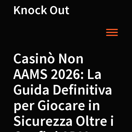
Skip
Knock Out
to
content
Toggl
Casinò Non
AAMS 2026: La
Guida Definitiva
per Giocare in
Sicurezza Oltre i