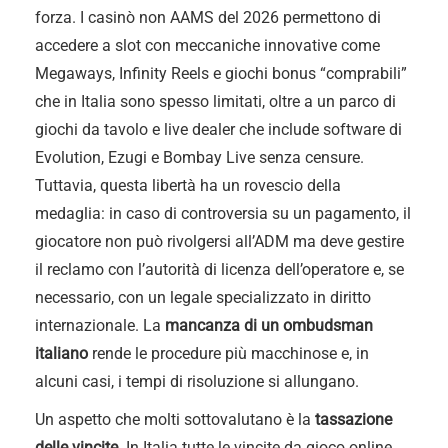
forza. I casinò non AAMS del 2026 permettono di
accedere a slot con meccaniche innovative come
Megaways, Infinity Reels e giochi bonus “comprabili”
che in Italia sono spesso limitati, oltre a un parco di
giochi da tavolo e live dealer che include software di
Evolution, Ezugi e Bombay Live senza censure.
Tuttavia, questa libertà ha un rovescio della
medaglia: in caso di controversia su un pagamento, il
giocatore non può rivolgersi all’ADM ma deve gestire
il reclamo con l’autorità di licenza dell’operatore e, se
necessario, con un legale specializzato in diritto
internazionale. La
mancanza di un ombudsman
italiano
rende le procedure più macchinose e, in
alcuni casi, i tempi di risoluzione si allungano.
Un aspetto che molti sottovalutano è la
tassazione
delle vincite
. In Italia tutte le vincite da gioco online