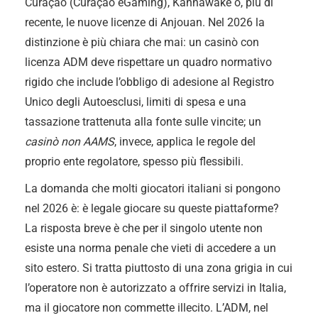
Curaçao (Curaçao eGaming), Kahnawake o, più di
recente, le nuove licenze di Anjouan. Nel 2026 la
distinzione è più chiara che mai: un casinò con
licenza ADM deve rispettare un quadro normativo
rigido che include l’obbligo di adesione al Registro
Unico degli Autoesclusi, limiti di spesa e una
tassazione trattenuta alla fonte sulle vincite; un
casinò non AAMS
, invece, applica le regole del
proprio ente regolatore, spesso più flessibili.
La domanda che molti giocatori italiani si pongono
nel 2026 è: è legale giocare su queste piattaforme?
La risposta breve è che per il singolo utente non
esiste una norma penale che vieti di accedere a un
sito estero. Si tratta piuttosto di una zona grigia in cui
l’operatore non è autorizzato a offrire servizi in Italia,
ma il giocatore non commette illecito. L’ADM, nel