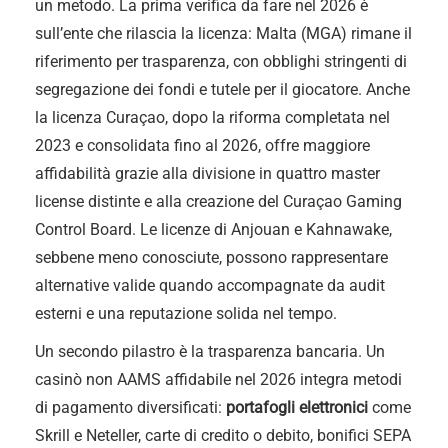
un metodo. La prima verifica da fare nel 2026 è
sull’ente che rilascia la licenza: Malta (MGA) rimane il
riferimento per trasparenza, con obblighi stringenti di
segregazione dei fondi e tutele per il giocatore. Anche
la licenza Curaçao, dopo la riforma completata nel
2023 e consolidata fino al 2026, offre maggiore
affidabilità grazie alla divisione in quattro master
license distinte e alla creazione del Curaçao Gaming
Control Board. Le licenze di Anjouan e Kahnawake,
sebbene meno conosciute, possono rappresentare
alternative valide quando accompagnate da audit
esterni e una reputazione solida nel tempo.
Un secondo pilastro è la trasparenza bancaria. Un
casinò non AAMS affidabile nel 2026 integra metodi
di pagamento diversificati:
portafogli elettronici
come
Skrill e Neteller, carte di credito o debito, bonifici SEPA