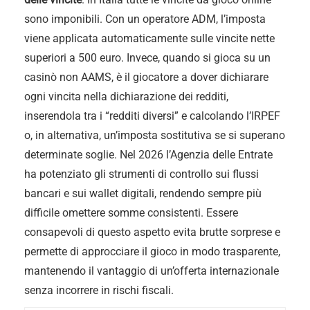
sono imponibili. Con un operatore ADM, l’imposta
viene applicata automaticamente sulle vincite nette
superiori a 500 euro. Invece, quando si gioca su un
casinò non AAMS, è il giocatore a dover dichiarare
ogni vincita nella dichiarazione dei redditi,
inserendola tra i “redditi diversi” e calcolando l’IRPEF
o, in alternativa, un’imposta sostitutiva se si superano
determinate soglie. Nel 2026 l’Agenzia delle Entrate
ha potenziato gli strumenti di controllo sui flussi
bancari e sui wallet digitali, rendendo sempre più
difficile omettere somme consistenti. Essere
consapevoli di questo aspetto evita brutte sorprese e
permette di approcciare il gioco in modo trasparente,
mantenendo il vantaggio di un’offerta internazionale
senza incorrere in rischi fiscali.