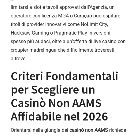
limitarsi a slot e tavoli approvati dall’Agenzia, un
operatore con licenza MGA o Curaçao può ospitare
titoli di provider innovativi come NoLimit City,
Hacksaw Gaming o Pragmatic Play in versioni
spesso più audaci, oltre a un’offerta di live casino con
croupier madrelingua che difficilmente troveresti
altrove.
Criteri Fondamentali
per Scegliere un
Casinò Non AAMS
Affidabile nel 2026
Orientarsi nella giungla dei
casinò non AAMS
richiede