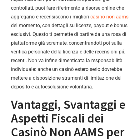
controllati, puoi fare riferimento a risorse online che
aggregano e recensiscono i migliori
casinò non aams
del momento, con dettagli su licenze, payout e bonus
esclusivi. Questo ti permette di partire da una rosa di
piattaforme già scremate, concentrandoti poi sulla
verifica personale della licenza e delle recensioni più
recenti. Non va infine dimenticata la responsabilità
individuale: anche un casinò estero serio dovrebbe
mettere a disposizione strumenti di limitazione del
deposito e autoesclusione volontaria.
Vantaggi, Svantaggi e
Aspetti Fiscali dei
Casinò Non AAMS per