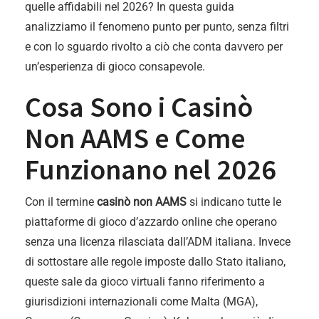
quelle affidabili nel 2026? In questa guida
analizziamo il fenomeno punto per punto, senza filtri
e con lo sguardo rivolto a ciò che conta davvero per
un’esperienza di gioco consapevole.
Cosa Sono i Casinò
Non AAMS e Come
Funzionano nel 2026
Con il termine
casinò non AAMS
si indicano tutte le
piattaforme di gioco d’azzardo online che operano
senza una licenza rilasciata dall’ADM italiana. Invece
di sottostare alle regole imposte dallo Stato italiano,
queste sale da gioco virtuali fanno riferimento a
giurisdizioni internazionali come Malta (MGA),