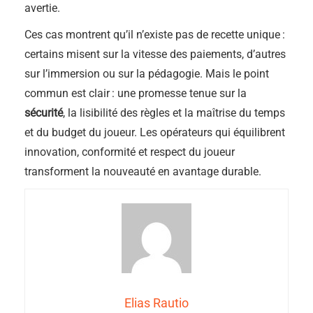
avertie.
Ces cas montrent qu’il n’existe pas de recette unique :
certains misent sur la vitesse des paiements, d’autres
sur l’immersion ou sur la pédagogie. Mais le point
commun est clair : une promesse tenue sur la
sécurité
, la lisibilité des règles et la maîtrise du temps
et du budget du joueur. Les opérateurs qui équilibrent
innovation, conformité et respect du joueur
transforment la nouveauté en avantage durable.
Elias Rautio