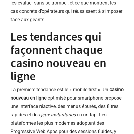
les évaluer sans se tromper, et ce que montrent les
cas concrets d’opérateurs qui réussissent à s’imposer
face aux géants.
Les tendances qui
façonnent chaque
casino nouveau en
ligne
La première tendance est le « mobile-first ». Un
casino
nouveau en ligne
optimisé pour smartphone propose
une interface réactive, des menus épurés, des filtres
rapides et des
jeux instantanés
en un tap. Les
plateformes les plus modernes adoptent des
Progressive Web Apps pour des sessions fluides, y