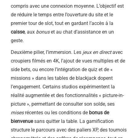
compris avec une connexion moyenne. L’objectif est
de réduire le temps entre l’ouverture du site et le
premier tour de slot, tout en gardant l’accès à la
caisse
, aux
bonus
et au chat d’assistance en un
geste.
Deuxième pilier, l’immersion. Les
jeux en direct
avec
croupiers filmés en 4K, l’ajout de vues multiples et de
side bets, ou encore l’intégration de quiz et de «
missions » dans les tables de blackjack dopent
l’engagement. Certains studios expérimentent la
réalité augmentée et des fonctionnalités « picture-in-
picture », permettant de consulter son solde, ses
mises
récentes ou les conditions de
bonus de
bienvenue
sans quitter la table. La gamification
structure le parcours avec des paliers XP, des tournois