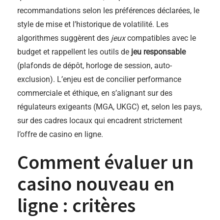
recommandations selon les préférences déclarées, le
style de mise et l’historique de volatilité. Les
algorithmes suggèrent des
jeux
compatibles avec le
budget et rappellent les outils de
jeu responsable
(plafonds de dépôt, horloge de session, auto-
exclusion). L’enjeu est de concilier performance
commerciale et éthique, en s’alignant sur des
régulateurs exigeants (MGA, UKGC) et, selon les pays,
sur des cadres locaux qui encadrent strictement
l’offre de casino en ligne.
Comment évaluer un
casino nouveau en
ligne : critères