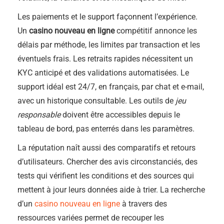
Les paiements et le support façonnent l’expérience.
Un
casino nouveau en ligne
compétitif annonce les
délais par méthode, les limites par transaction et les
éventuels frais. Les retraits rapides nécessitent un
KYC anticipé et des validations automatisées. Le
support idéal est 24/7, en français, par chat et e-mail,
avec un historique consultable. Les outils de
jeu
responsable
doivent être accessibles depuis le
tableau de bord, pas enterrés dans les paramètres.
La réputation naît aussi des comparatifs et retours
d’utilisateurs. Chercher des avis circonstanciés, des
tests qui vérifient les conditions et des sources qui
mettent à jour leurs données aide à trier. La recherche
d’un
casino nouveau en ligne
à travers des
ressources variées permet de recouper les