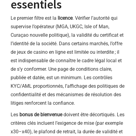
essentiels
Le premier filtre est la
licence
. Vérifier l’autorité qui
supervise l’opérateur (MGA, UKGC, Isle of Man,
Curaçao nouvelle politique), la validité du certificat et
l’identité de la société. Dans certains marchés, l’offre
de jeux de casino en ligne est limitée ou interdite ; il
est indispensable de connaître le cadre légal local et
de s’y conformer. Une page de conditions claire,
publiée et datée, est un minimum. Les contrôles
KYC/AML proportionnés, l’affichage des politiques de
confidentialité et des mécanismes de résolution des
litiges renforcent la confiance.
Les
bonus de bienvenue
doivent être décortiqués. Les
critères clés incluent l’exigence de mise (par exemple
x30–x40), le plafond de retrait, la durée de validité et