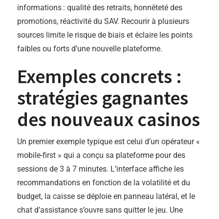
informations : qualité des retraits, honnêteté des
promotions, réactivité du SAV. Recourir à plusieurs
sources limite le risque de biais et éclaire les points
faibles ou forts d’une nouvelle plateforme.
Exemples concrets :
stratégies gagnantes
des nouveaux casinos
Un premier exemple typique est celui d’un opérateur «
mobile-first » qui a conçu sa plateforme pour des
sessions de 3 à 7 minutes. L’interface affiche les
recommandations en fonction de la volatilité et du
budget, la caisse se déploie en panneau latéral, et le
chat d’assistance s’ouvre sans quitter le jeu. Une