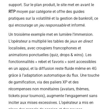
support. Sur le plan produit, le site met en avant le
RTP
moyen par catégorie et offre des guides
pratiques sur la volatilité et la gestion de bankroll, ce
qui encourage un
jeu responsable
et informé.
Un troisième exemple met en lumière l’immersion.
L’opérateur a multiplié les tables de
jeux en direct
localisées, avec croupiers francophones et
animations ponctuelles (quiz, drops & wins). Les
fonctionnalités « rebet et favoris » sont accessibles
en un appui, et la diffusion reste fluide même en 4G
grâce à l’adaptation automatique du flux. Une touche
de gamification, via des paliers XP et des
récompenses non monétaires (avatars, thèmes,
tickets pour tournois), augmente l’engagement sans
inciter aux mises excessives. L’opérateur a mis en