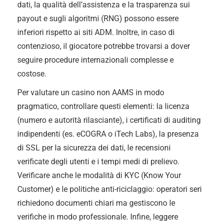
dati, la qualità dell’assistenza e la trasparenza sui
payout e sugli algoritmi (RNG) possono essere
inferiori rispetto ai siti ADM. Inoltre, in caso di
contenzioso, il giocatore potrebbe trovarsi a dover
seguire procedure internazionali complesse e
costose.
Per valutare un casino non AAMS in modo
pragmatico, controllare questi elementi: la licenza
(numero e autorità rilasciante), i certificati di auditing
indipendenti (es. eCOGRA o iTech Labs), la presenza
di SSL per la sicurezza dei dati, le recensioni
verificate degli utenti e i tempi medi di prelievo.
Verificare anche le modalità di KYC (Know Your
Customer) e le politiche anti-riciclaggio: operatori seri
richiedono documenti chiari ma gestiscono le
verifiche in modo professionale. Infine, leggere