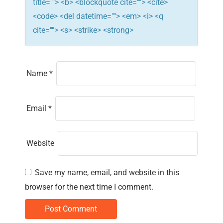
title=""> <b> <blockquote cite=""> <cite>
<code> <del datetime=""> <em> <i> <q
cite=""> <s> <strike> <strong>
Name
*
Email
*
Website
Save my name, email, and website in this
browser for the next time I comment.