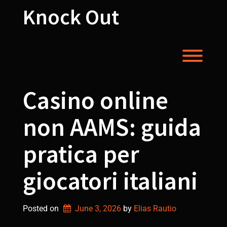
Skip
Knock Out
to
content
Toggl
Casino online
non AAMS: guida
pratica per
giocatori italiani
Posted on
June 3, 2026
by 
Elias Rautio