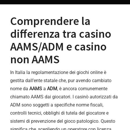
Comprendere la
differenza tra casino
AAMS/ADM e casino
non AAMS
In Italia la regolamentazione dei giochi online è
gestita dall’ente statale che, pur avendo cambiato
nome da
AAMS
a
ADM
, è ancora comunemente
chiamato AAMS dai giocatori. I casinò autorizzati da
ADM sono soggetti a specifiche norme fiscali,
controlli tecnici, obblighi di tutela del giocatore e
sistemi di prevenzione del gioco patologico. Questo
significa che, scegliendo un operatore con licenza