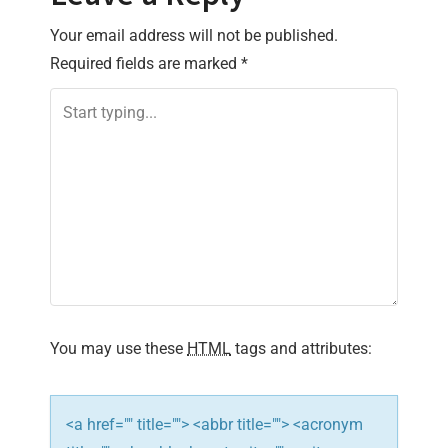
n
Your email address will not be published.
Required fields are marked
*
a
v
i
g
a
t
i
You may use these
HTML
tags and attributes:
o
n
<a href="" title=""> <abbr title=""> <acronym