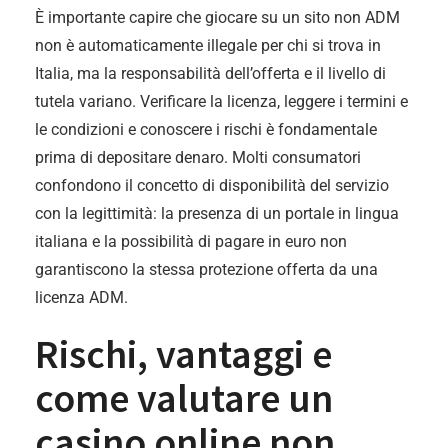
È importante capire che giocare su un sito non ADM
non è automaticamente illegale per chi si trova in
Italia, ma la responsabilità dell’offerta e il livello di
tutela variano. Verificare la licenza, leggere i termini e
le condizioni e conoscere i rischi è fondamentale
prima di depositare denaro. Molti consumatori
confondono il concetto di disponibilità del servizio
con la legittimità: la presenza di un portale in lingua
italiana e la possibilità di pagare in euro non
garantiscono la stessa protezione offerta da una
licenza ADM.
Rischi, vantaggi e
come valutare un
casino online non