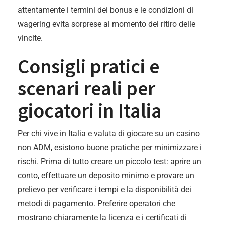
attentamente i termini dei bonus e le condizioni di
wagering evita sorprese al momento del ritiro delle
vincite.
Consigli pratici e
scenari reali per
giocatori in Italia
Per chi vive in Italia e valuta di giocare su un casino
non ADM, esistono buone pratiche per minimizzare i
rischi. Prima di tutto creare un piccolo test: aprire un
conto, effettuare un deposito minimo e provare un
prelievo per verificare i tempi e la disponibilità dei
metodi di pagamento. Preferire operatori che
mostrano chiaramente la licenza e i certificati di