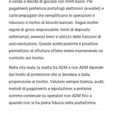
è valida e decide di giocare con limiti bassi. Per
pagamenti preferisce portafogli elettronici (e-wallet) e
carte prepagate che semplificano le operazioni e
riducono il rischio di blocchi bancari. Segue inoltre
regole di gioco responsabile: limiti di deposito
settimanali, sessioni brevi e utilizzo delle funzioni di
auto-esclusione. Queste scelte pratiche e proattive
permettono di sfruttare offerte estere mantenendo un
controllo sul rischio.
Nella vita reale, la scelta tra ADM e non ADM dipende
dal livello di protezione che si desidera e dalla
propensione al rischio. Valutare sempre licenza, audit,
metodi di pagamento e reputazione, e preferire
somme contenute su operatori non ADM fino a
quando non si ha piena fiducia nella piattaforma.