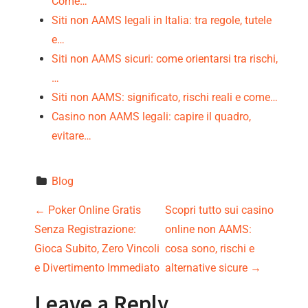
Come…
Siti non AAMS legali in Italia: tra regole, tutele
e…
Siti non AAMS sicuri: come orientarsi tra rischi,
…
Siti non AAMS: significato, rischi reali e come…
Casino non AAMS legali: capire il quadro,
evitare…
Blog
P
←
Poker Online Gratis
Scopri tutto sui casino
Senza Registrazione:
online non AAMS:
o
Gioca Subito, Zero Vincoli
cosa sono, rischi e
s
e Divertimento Immediato
alternative sicure
→
t
Leave a Reply