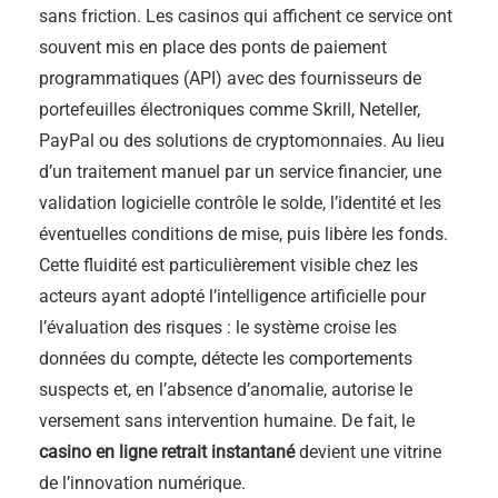
sans friction. Les casinos qui affichent ce service ont
souvent mis en place des ponts de paiement
programmatiques (API) avec des fournisseurs de
portefeuilles électroniques comme Skrill, Neteller,
PayPal ou des solutions de cryptomonnaies. Au lieu
d’un traitement manuel par un service financier, une
validation logicielle contrôle le solde, l’identité et les
éventuelles conditions de mise, puis libère les fonds.
Cette fluidité est particulièrement visible chez les
acteurs ayant adopté l’intelligence artificielle pour
l’évaluation des risques : le système croise les
données du compte, détecte les comportements
suspects et, en l’absence d’anomalie, autorise le
versement sans intervention humaine. De fait, le
casino en ligne retrait instantané
devient une vitrine
de l’innovation numérique.