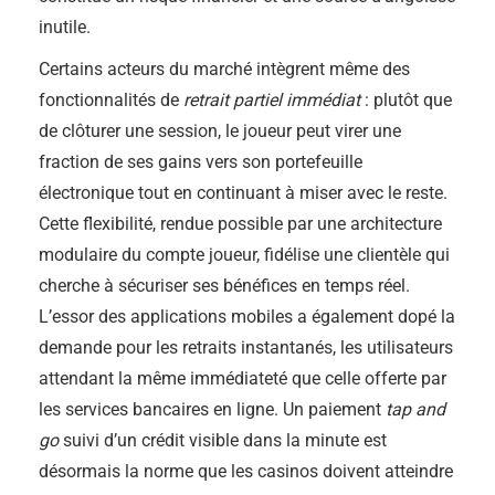
inutile.
Certains acteurs du marché intègrent même des
fonctionnalités de
retrait partiel immédiat
: plutôt que
de clôturer une session, le joueur peut virer une
fraction de ses gains vers son portefeuille
électronique tout en continuant à miser avec le reste.
Cette flexibilité, rendue possible par une architecture
modulaire du compte joueur, fidélise une clientèle qui
cherche à sécuriser ses bénéfices en temps réel.
L’essor des applications mobiles a également dopé la
demande pour les retraits instantanés, les utilisateurs
attendant la même immédiateté que celle offerte par
les services bancaires en ligne. Un paiement
tap and
go
suivi d’un crédit visible dans la minute est
désormais la norme que les casinos doivent atteindre