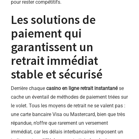
pour rester compétitifs.
Les solutions de
paiement qui
garantissent un
retrait immédiat
stable et sécurisé
Derrière chaque
casino en ligne retrait instantané
se
cache un éventail de méthodes de paiement triées sur
le volet. Tous les moyens de retrait ne se valent pas :
une carte bancaire Visa ou Mastercard, bien que très
répandue, n’offre que rarement un versement
immédiat, car les délais interbancaires imposent un