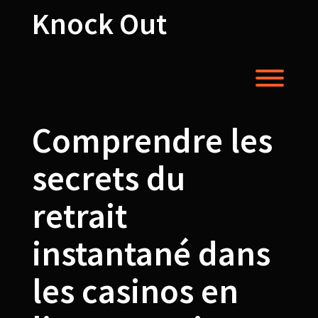
Skip
Knock Out
to
content
Toggl
Comprendre les
secrets du
retrait
instantané dans
les casinos en