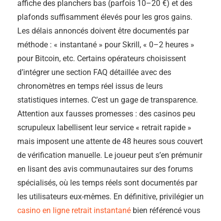
affiche des planchers bas (parfois 10–20 €) et des
plafonds suffisamment élevés pour les gros gains.
Les délais annoncés doivent être documentés par
méthode : « instantané » pour Skrill, « 0–2 heures »
pour Bitcoin, etc. Certains opérateurs choisissent
d’intégrer une section FAQ détaillée avec des
chronomètres en temps réel issus de leurs
statistiques internes. C’est un gage de transparence.
Attention aux fausses promesses : des casinos peu
scrupuleux labellisent leur service « retrait rapide »
mais imposent une attente de 48 heures sous couvert
de vérification manuelle. Le joueur peut s’en prémunir
en lisant des avis communautaires sur des forums
spécialisés, où les temps réels sont documentés par
les utilisateurs eux-mêmes. En définitive, privilégier un
casino en ligne retrait instantané
bien référencé vous