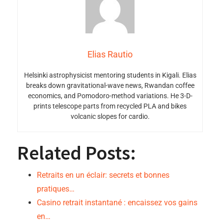
Elias Rautio
Helsinki astrophysicist mentoring students in Kigali. Elias
breaks down gravitational-wave news, Rwandan coffee
economics, and Pomodoro-method variations. He 3-D-
prints telescope parts from recycled PLA and bikes
volcanic slopes for cardio.
Related Posts:
Retraits en un éclair: secrets et bonnes
pratiques…
Casino retrait instantané : encaissez vos gains
en…