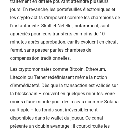
traitement en différé pouvant atteindre plusieurs
jours. En revanche, les portefeuilles électroniques et
les crypto-actifs s’imposent comme les champions de
l’instantanéité. Skrill et Neteller, notamment, sont
appréciés pour leurs transferts en moins de 10
minutes après approbation, car ils évoluent en circuit
fermé, sans passer par les chambres de
compensation traditionnelles.
Les cryptomonnaies comme Bitcoin, Ethereum,
Litecoin ou Tether redéfinissent même la notion
d’immédiateté. Dès que la transaction est validée sur
la blockchain – souvent en quelques minutes, voire
moins d’une minute pour des réseaux comme Solana
ou Ripple – les fonds sont irréversiblement
disponibles dans le wallet du joueur. Ce canal
présente un double avantage : il court-circuite les