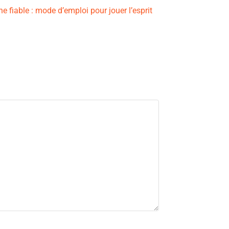
e fiable : mode d’emploi pour jouer l’esprit