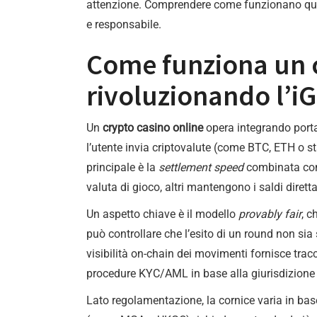
attenzione. Comprendere come funzionano quest
e responsabile.
Come funziona un c
rivoluzionando l’i
Un
crypto casino online
opera integrando portafo
l’utente invia criptovalute (come BTC, ETH o st
principale è la
settlement speed
combinata con c
valuta di gioco, altri mantengono i saldi diret
Un aspetto chiave è il modello
provably fair
, c
può controllare che l’esito di un round non sia
visibilità on-chain dei movimenti fornisce trac
procedure KYC/AML in base alla giurisdizione e 
Lato regolamentazione, la cornice varia in base