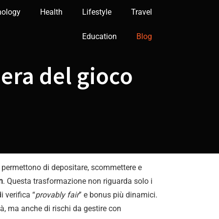
nology
Health
Lifestyle
Travel
Education
Blog
iera del gioco
e permettono di depositare, scommettere e
n
. Questa trasformazione non riguarda solo i
 verifica “
provably fair
” e bonus più dinamici.
tà, ma anche di rischi da gestire con