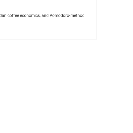
Rwandan coffee economics, and Pomodoro-method