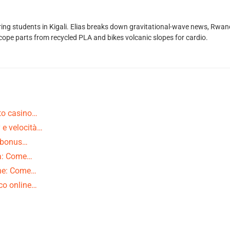
oring students in Kigali. Elias breaks down gravitational-wave news, 
scope parts from recycled PLA and bikes volcanic slopes for cardio.
pto casino…
 e velocità…
e bonus…
ta: Come…
ine: Come…
oco online…