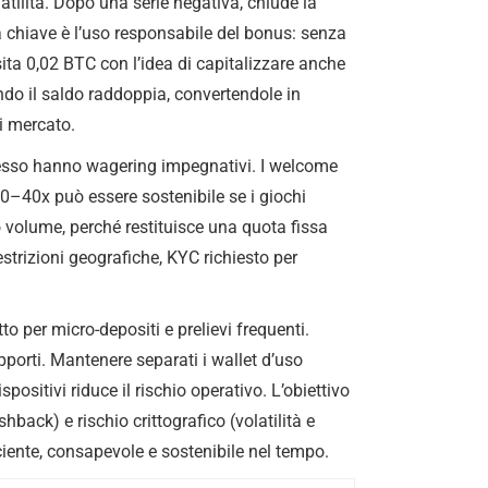
tilità. Dopo una serie negativa, chiude la
a chiave è l’uso responsabile del bonus: senza
sita 0,02 BTC con l’idea di capitalizzare anche
ndo il saldo raddoppia, convertendole in
di mercato.
pesso hanno wagering impegnativi. I welcome
30–40x può essere sostenibile se i giochi
o volume, perché restituisce una quota fissa
strizioni geografiche, KYC richiesto per
to per micro-depositi e prelievi frequenti.
pporti. Mantenere separati i wallet d’uso
positivi riduce il rischio operativo. L’obiettivo
back) e rischio crittografico (volatilità e
iciente, consapevole e sostenibile nel tempo.