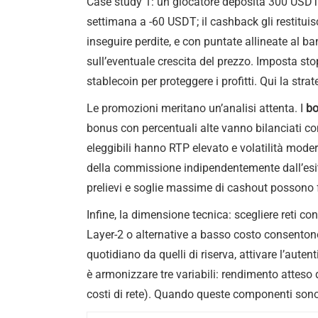
Case study 1: un giocatore deposita 300 USDT, 
settimana a -60 USDT; il cashback gli restitui
inseguire perdite, e con puntate allineate al ba
sull’eventuale crescita del prezzo. Imposta sto
stablecoin per proteggere i profitti. Qui la stra
Le promozioni meritano un’analisi attenta. I
bo
bonus con percentuali alte vanno bilanciati co
eleggibili hanno RTP elevato e volatilità moder
della commissione indipendentemente dall’esito.
prelievi e soglie massime di cashout possono 
Infine, la dimensione tecnica: scegliere reti co
Layer-2 o alternative a basso costo consentono 
quotidiano da quelli di riserva, attivare l’auten
è armonizzare tre variabili: rendimento atteso 
costi di rete). Quando queste componenti sono 