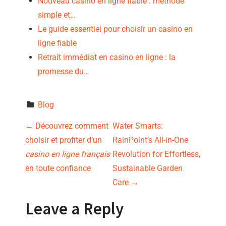
Nouveau casino en ligne fiable : méthode
simple et…
Le guide essentiel pour choisir un casino en
ligne fiable
Retrait immédiat en casino en ligne : la
promesse du…
Blog
P
←
Découvrez comment
Water Smarts:
choisir et profiter d’un
RainPoint’s All-in-One
o
casino en ligne français
Revolution for Effortless,
s
en toute confiance
Sustainable Garden
Care
→
t
Leave a Reply
n