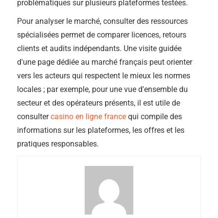
problématiques sur plusieurs plateformes testées.
Pour analyser le marché, consulter des ressources
spécialisées permet de comparer licences, retours
clients et audits indépendants. Une visite guidée
d'une page dédiée au marché français peut orienter
vers les acteurs qui respectent le mieux les normes
locales ; par exemple, pour une vue d'ensemble du
secteur et des opérateurs présents, il est utile de
consulter
casino en ligne france
qui compile des
informations sur les plateformes, les offres et les
pratiques responsables.