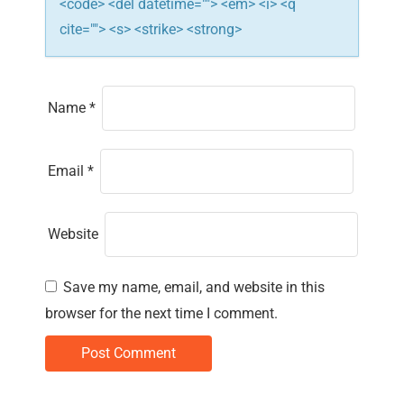
<code> <del datetime=""> <em> <i> <q
cite=""> <s> <strike> <strong>
Name
*
Email
*
Website
Save my name, email, and website in this
browser for the next time I comment.