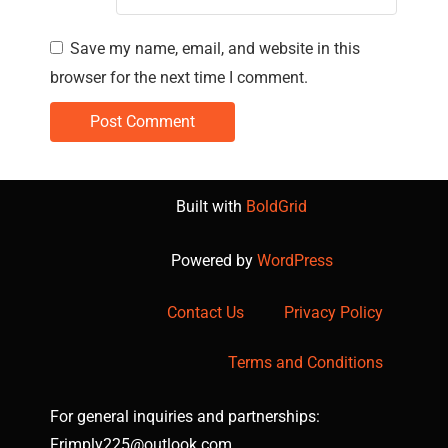
Save my name, email, and website in this
browser for the next time I comment.
Built with
BoldGrid
Powered by
WordPress
Contact Us
Privacy Policy
Terms and Conditions
For general inquiries and partnerships:
Frimply225@outlook.com