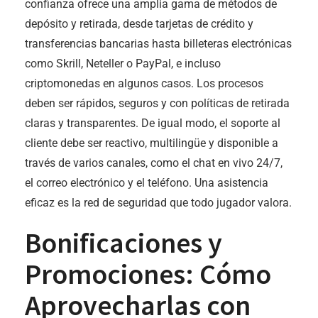
confianza ofrece una amplia gama de métodos de
depósito y retirada, desde tarjetas de crédito y
transferencias bancarias hasta billeteras electrónicas
como Skrill, Neteller o PayPal, e incluso
criptomonedas en algunos casos. Los procesos
deben ser rápidos, seguros y con políticas de retirada
claras y transparentes. De igual modo, el soporte al
cliente debe ser reactivo, multilingüe y disponible a
través de varios canales, como el chat en vivo 24/7,
el correo electrónico y el teléfono. Una asistencia
eficaz es la red de seguridad que todo jugador valora.
Bonificaciones y
Promociones: Cómo
Aprovecharlas con