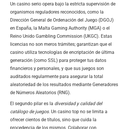
Un casino serio opera bajo la estricta supervisión de
organismos reguladores reconocidos, como la
Dirección General de Ordenación del Juego (DGOJ)
en España, la Malta Gaming Authority (MGA) o el
Reino Unido Gambling Commission (UKGC). Estas
licencias no son meros trámites; garantizan que el
casino utiliza tecnologías de encriptación de última
generación (como SSL) para proteger tus datos
financieros y personales, y que sus juegos son
auditados regularmente para asegurar la total
aleatoriedad de los resultados mediante Generadores
de Números Aleatorios (RNG).
El segundo pilar es la
diversidad y calidad del
catálogo de juegos
. Un casino top no se limita a
ofrecer cientos de títulos, sino que cuida la
procedencia de los mismos. Colaborar con