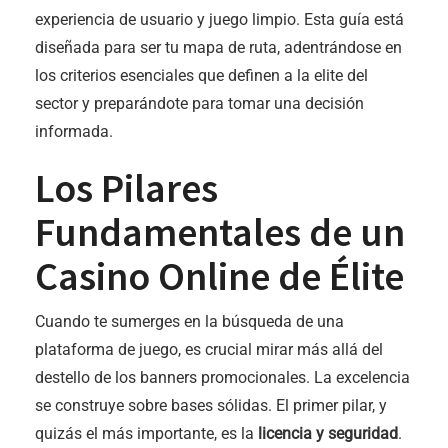
experiencia de usuario y juego limpio. Esta guía está
diseñada para ser tu mapa de ruta, adentrándose en
los criterios esenciales que definen a la elite del
sector y preparándote para tomar una decisión
informada.
Los Pilares
Fundamentales de un
Casino Online de Élite
Cuando te sumerges en la búsqueda de una
plataforma de juego, es crucial mirar más allá del
destello de los banners promocionales. La excelencia
se construye sobre bases sólidas. El primer pilar, y
quizás el más importante, es la
licencia y seguridad
.