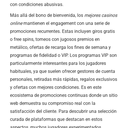
con condiciones abusivas.
Más allá del bono de bienvenida, los
mejores casinos
online
mantienen el engagement con una serie de
promociones recurrentes. Estas incluyen giros gratis
o free spins, torneos con jugosos premios en
metálico, ofertas de recarga los fines de semana y
programas de fidelidad o VIP. Los programas VIP son
particularmente interesantes para los jugadores
habituales, ya que suelen ofrecer gestores de cuenta
personales, retiradas más rápidas, regalos exclusivos
y ofertas con mejores condiciones. Es en este
ecosistema de promociones continuas donde un sitio
web demuestra su compromiso real con la
satisfacción del cliente. Para descubrir una selección
curada de plataformas que destacan en estos
aspectos, muchos jugadores experimentados