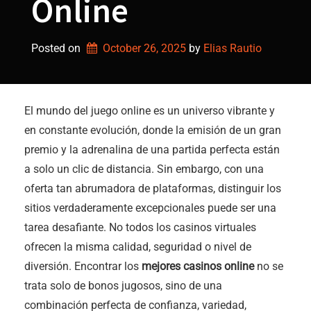
Online
Posted on
October 26, 2025
by 
Elias Rautio
El mundo del juego online es un universo vibrante y
en constante evolución, donde la emisión de un gran
premio y la adrenalina de una partida perfecta están
a solo un clic de distancia. Sin embargo, con una
oferta tan abrumadora de plataformas, distinguir los
sitios verdaderamente excepcionales puede ser una
tarea desafiante. No todos los casinos virtuales
ofrecen la misma calidad, seguridad o nivel de
diversión. Encontrar los
mejores casinos online
no se
trata solo de bonos jugosos, sino de una
combinación perfecta de confianza, variedad,