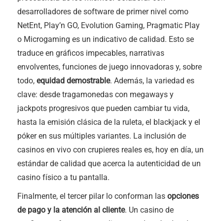
desarrolladores de software de primer nivel como
NetEnt, Play’n GO, Evolution Gaming, Pragmatic Play
o Microgaming es un indicativo de calidad. Esto se
traduce en gráficos impecables, narrativas
envolventes, funciones de juego innovadoras y, sobre
todo,
equidad demostrable
. Además, la variedad es
clave: desde tragamonedas con megaways y
jackpots progresivos que pueden cambiar tu vida,
hasta la emisión clásica de la ruleta, el blackjack y el
póker en sus múltiples variantes. La inclusión de
casinos en vivo con crupieres reales es, hoy en día, un
estándar de calidad que acerca la autenticidad de un
casino físico a tu pantalla.
Finalmente, el tercer pilar lo conforman las
opciones
de pago y la atención al cliente
. Un casino de