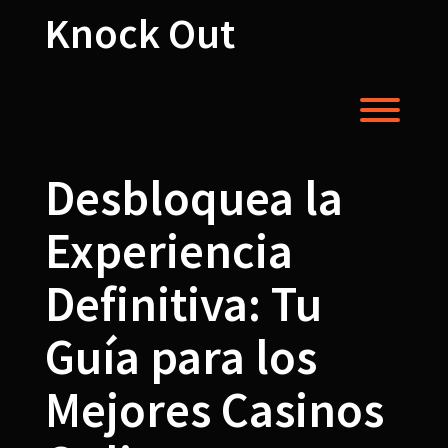
Skip
Knock Out
to
content
Toggl
Desbloquea la
Experiencia
Definitiva: Tu
Guía para los
Mejores Casinos