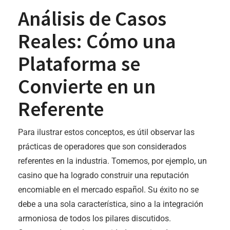
Análisis de Casos
Reales: Cómo una
Plataforma se
Convierte en un
Referente
Para ilustrar estos conceptos, es útil observar las
prácticas de operadores que son considerados
referentes en la industria. Tomemos, por ejemplo, un
casino que ha logrado construir una reputación
encomiable en el mercado español. Su éxito no se
debe a una sola característica, sino a la integración
armoniosa de todos los pilares discutidos.