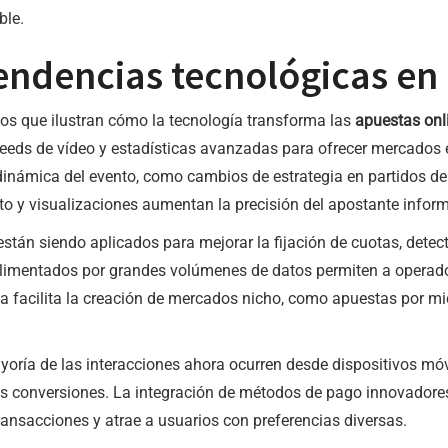
ble.
endencias tecnológicas en 
cos que ilustran cómo la tecnología transforma las
apuestas onl
eeds de vídeo y estadísticas avanzadas para ofrecer mercados e
námica del evento, como cambios de estrategia en partidos de f
cto y visualizaciones aumentan la precisión del apostante infor
g están siendo aplicados para mejorar la fijación de cuotas, detec
 alimentados por grandes volúmenes de datos permiten a operad
a facilita la creación de mercados nicho, como apuestas por m
yoría de las interacciones ahora ocurren desde dispositivos móv
s conversiones. La integración de métodos de pago innovadores
ansacciones y atrae a usuarios con preferencias diversas.