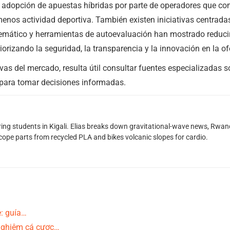
la adopción de apuestas híbridas por parte de operadores que c
menos actividad deportiva. También existen iniciativas centrada
ático y herramientas de autoevaluación han mostrado reducir e
iorizando la seguridad, la transparencia y la innovación en la of
as del mercado, resulta útil consultar fuentes especializadas 
 para tomar decisiones informadas.
oring students in Kigali. Elias breaks down gravitational-wave news, 
scope parts from recycled PLA and bikes volcanic slopes for cardio.
: guía…
 nghiệm cá cược…