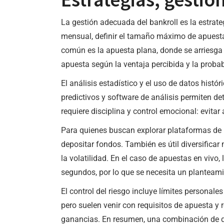
La gestión adecuada del bankroll es la estrat
mensual, definir el tamaño máximo de apuesta
común es la apuesta plana, donde se arriesga u
apuesta según la ventaja percibida y la proba
El análisis estadístico y el uso de datos hist
predictivos y software de análisis permiten det
requiere disciplina y control emocional: evita
Para quienes buscan explorar plataformas de m
depositar fondos. También es útil diversific
la volatilidad. En el caso de apuestas en vivo,
segundos, por lo que se necesita un planteamie
El control del riesgo incluye límites personal
pero suelen venir con requisitos de apuesta y re
ganancias. En resumen, una combinación de dis