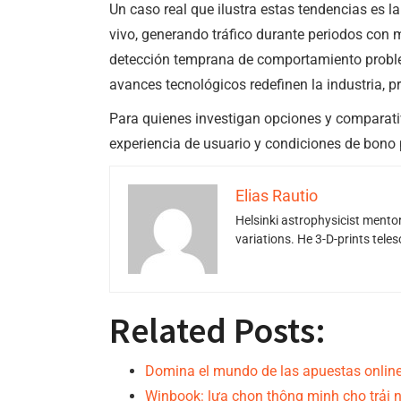
Un caso real que ilustra estas tendencias es 
vivo, generando tráfico durante periodos con 
detección temprana de comportamiento problem
avances tecnológicos redefinen la industria, pr
Para quienes investigan opciones y comparativ
experiencia de usuario y condiciones de bono
Elias Rautio
Helsinki astrophysicist ment
variations. He 3-D-prints tele
Related Posts:
Domina el mundo de las apuestas online
Winbook: lựa chọn thông minh cho trải