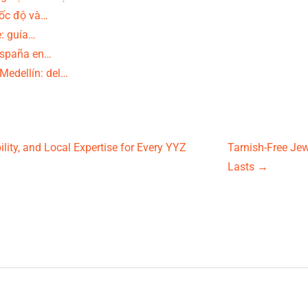
tốc độ và…
: guía…
España en…
Medellín: del…
lity, and Local Expertise for Every YYZ
Tarnish-Free Jew
Lasts
→