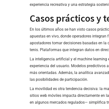
experiencia recreativa y una estrategia sosteni
Casos prácticos y t
En los últimos años se han visto casos prácti
apuestas en vivo, donde operadores integran f
apostadores tomar decisiones basadas en la di
tenis. Plataformas que integran datos en dire
La inteligencia artificial y el machine learnin
experiencia del usuario. Modelos predictivos
más orientadas. Además, la analítica avanzad
las posibilidades de participación.
La movilidad es otra tendencia decisiva: la ma
sitios web móviles impacta directamente en la
en algunos mercados regulados— simplifica tr