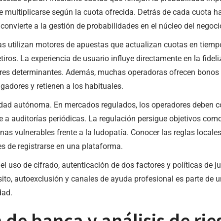
ultiplicarse según la cuota ofrecida. Detrás de cada cuota hay
 convierte a la gestión de probabilidades en el núcleo del negoci
mas utilizan motores de apuestas que actualizan cuotas en tiemp
ros. La experiencia de usuario influye directamente en la fideli
res determinantes. Además, muchas operadoras ofrecen bonos d
gadores y retienen a los habituales.
idad autónoma. En mercados regulados, los operadores deben con
e a auditorías periódicas. La regulación persigue objetivos como 
as vulnerables frente a la ludopatía. Conocer las reglas locales,
es de registrarse en una plataforma.
 el uso de cifrado, autenticación de dos factores y políticas de
ito, autoexclusión y canales de ayuda profesional es parte de 
dad.
n de banca y análisis de ri