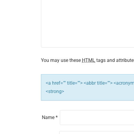
v
i
g
a
t
You may use these
HTML
tags and attribute
i
<a href="" title=""> <abbr title=""> <acron
o
<strong>
n
Name
*