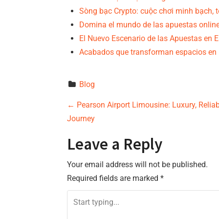
Sòng bạc Crypto: cuộc chơi minh bạch, 
Domina el mundo de las apuestas online
El Nuevo Escenario de las Apuestas en 
Acabados que transforman espacios en 
Blog
P
←
Pearson Airport Limousine: Luxury, Reliabi
Journey
o
Leave a Reply
s
Your email address will not be published.
t
Required fields are marked
*
n
a