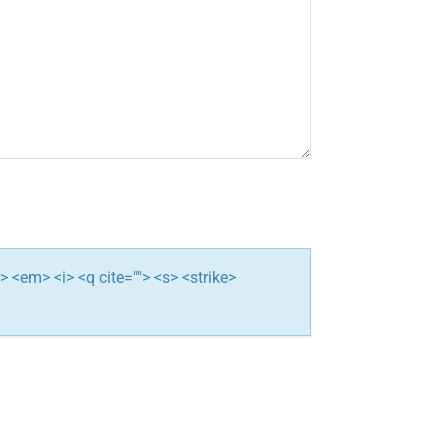
"> <em> <i> <q cite=""> <s> <strike>