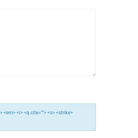
"> <em> <i> <q cite=""> <s> <strike>