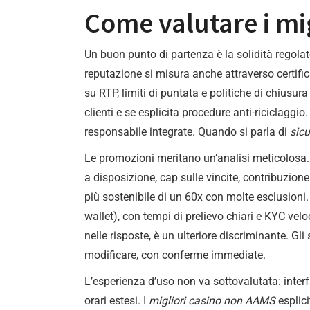
Come valutare i mig
Un buon punto di partenza è la solidità regolato
reputazione si misura anche attraverso certifi
su RTP, limiti di puntata e politiche di chiusura
clienti e se esplicita procedure anti-riciclaggio
responsabile integrate. Quando si parla di
sic
Le promozioni meritano un’analisi meticolosa.
a disposizione, cap sulle vincite, contribuzion
più sostenibile di un 60x con molte esclusioni. 
wallet), con tempi di prelievo chiari e KYC ve
nelle risposte, è un ulteriore discriminante. G
modificare, con conferme immediate.
L’esperienza d’uso non va sottovalutata: interfa
orari estesi. I
migliori casino non AAMS
esplici