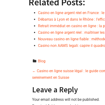
Related Posts:
Casino en ligne argent réel en France : l
Débarras à Lyon et dans le Rhône : l’effi
Retrait immédiat en casino en ligne : l
Casino en ligne argent réel : maîtriser le
Nouveau casino en ligne fiable : méthod
Casino non AAMS legali: capire il quadro
Blog
P
←
Casino en ligne suisse légal : le guide co
sereinement en Suisse
o
Leave a Reply
s
Your email address will not be published.
t