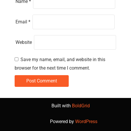
Name
*
Email
*
Website
Save my name, email, and website in this
browser for the next time I comment.
Built with
BoldGrid
Powered by
WordPress