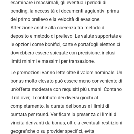
esaminare i massimali, gli eventuali periodi di
pending, la necessità di documenti aggiuntivi prima
del primo prelievo e la velocità di evasione.
Attenzione anche alla coerenza tra metodo di
deposito e metodo di prelievo. Le valute supportate e
le opzioni come bonifici, carte e portafogli elettronici
dovrebbero essere spiegate con precisione, inclusi
limiti minimi e massimi per transazione.
Le promozioni vanno lette oltre il valore nominale. Un
bonus molto elevato può essere meno conveniente di
un’offerta moderata con requisiti più umani. Contano
il rollover, il contributo dei diversi giochi al
completamento, la durata del bonus e i limiti di
puntata per round. Verificare la presenza di limiti di
vincita derivanti da bonus, oltre a eventuali restrizioni
geografiche o su provider specifici, evita