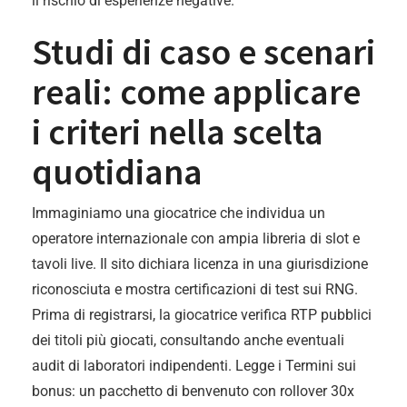
il rischio di esperienze negative.
Studi di caso e scenari
reali: come applicare
i criteri nella scelta
quotidiana
Immaginiamo una giocatrice che individua un
operatore internazionale con ampia libreria di slot e
tavoli live. Il sito dichiara licenza in una giurisdizione
riconosciuta e mostra certificazioni di test sui RNG.
Prima di registrarsi, la giocatrice verifica RTP pubblici
dei titoli più giocati, consultando anche eventuali
audit di laboratori indipendenti. Legge i Termini sui
bonus: un pacchetto di benvenuto con rollover 30x