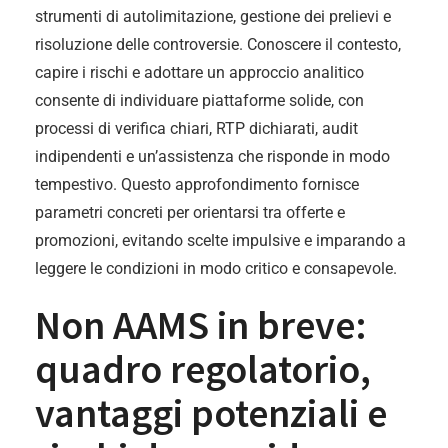
strumenti di autolimitazione, gestione dei prelievi e
risoluzione delle controversie. Conoscere il contesto,
capire i rischi e adottare un approccio analitico
consente di individuare piattaforme solide, con
processi di verifica chiari, RTP dichiarati, audit
indipendenti e un’assistenza che risponde in modo
tempestivo. Questo approfondimento fornisce
parametri concreti per orientarsi tra offerte e
promozioni, evitando scelte impulsive e imparando a
leggere le condizioni in modo critico e consapevole.
Non AAMS in breve:
quadro regolatorio,
vantaggi potenziali e