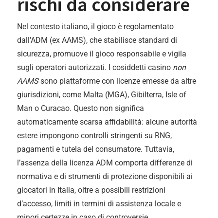
rischi da considerare
Nel contesto italiano, il gioco è regolamentato
dall’ADM (ex AAMS), che stabilisce standard di
sicurezza, promuove il gioco responsabile e vigila
sugli operatori autorizzati. I cosiddetti casino
non
AAMS
sono piattaforme con licenze emesse da altre
giurisdizioni, come Malta (MGA), Gibilterra, Isle of
Man o Curacao. Questo non significa
automaticamente scarsa affidabilità: alcune autorità
estere impongono controlli stringenti su RNG,
pagamenti e tutela del consumatore. Tuttavia,
l’assenza della licenza ADM comporta differenze di
normativa e di strumenti di protezione disponibili ai
giocatori in Italia, oltre a possibili restrizioni
d’accesso, limiti in termini di assistenza locale e
minori certezze in caso di controversie.