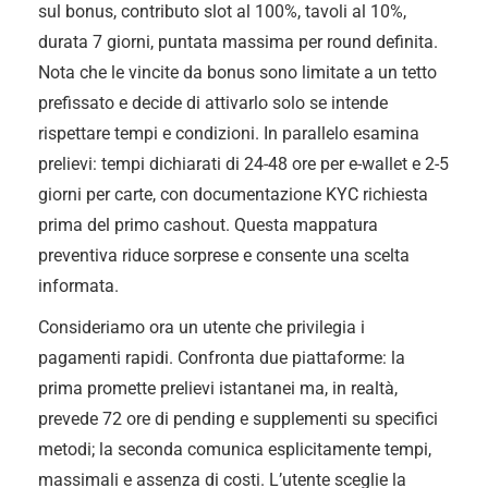
sul bonus, contributo slot al 100%, tavoli al 10%,
durata 7 giorni, puntata massima per round definita.
Nota che le vincite da bonus sono limitate a un tetto
prefissato e decide di attivarlo solo se intende
rispettare tempi e condizioni. In parallelo esamina
prelievi: tempi dichiarati di 24-48 ore per e-wallet e 2-5
giorni per carte, con documentazione KYC richiesta
prima del primo cashout. Questa mappatura
preventiva riduce sorprese e consente una scelta
informata.
Consideriamo ora un utente che privilegia i
pagamenti rapidi. Confronta due piattaforme: la
prima promette prelievi istantanei ma, in realtà,
prevede 72 ore di pending e supplementi su specifici
metodi; la seconda comunica esplicitamente tempi,
massimali e assenza di costi. L’utente sceglie la