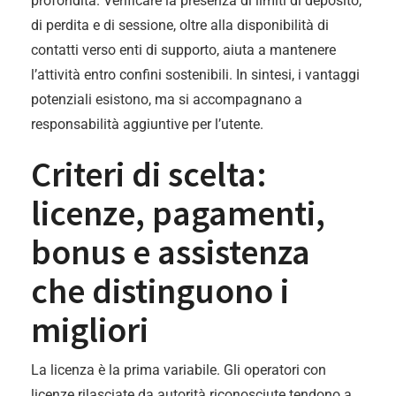
profondità. Verificare la presenza di limiti di deposito,
di perdita e di sessione, oltre alla disponibilità di
contatti verso enti di supporto, aiuta a mantenere
l’attività entro confini sostenibili. In sintesi, i vantaggi
potenziali esistono, ma si accompagnano a
responsabilità aggiuntive per l’utente.
Criteri di scelta:
licenze, pagamenti,
bonus e assistenza
che distinguono i
migliori
La licenza è la prima variabile. Gli operatori con
licenze rilasciate da autorità riconosciute tendono a