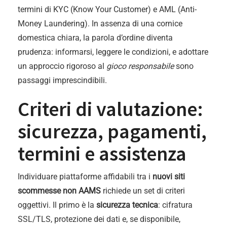
termini di KYC (Know Your Customer) e AML (Anti-
Money Laundering). In assenza di una cornice
domestica chiara, la parola d’ordine diventa
prudenza: informarsi, leggere le condizioni, e adottare
un approccio rigoroso al
gioco responsabile
sono
passaggi imprescindibili.
Criteri di valutazione:
sicurezza, pagamenti,
termini e assistenza
Individuare piattaforme affidabili tra i
nuovi siti
scommesse non AAMS
richiede un set di criteri
oggettivi. Il primo è la
sicurezza tecnica
: cifratura
SSL/TLS, protezione dei dati e, se disponibile,