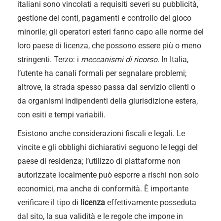
italiani sono vincolati a requisiti severi su pubblicità,
gestione dei conti, pagamenti e controllo del gioco
minorile; gli operatori esteri fanno capo alle norme del
loro paese di licenza, che possono essere più o meno
stringenti. Terzo: i
meccanismi di ricorso
. In Italia,
l’utente ha canali formali per segnalare problemi;
altrove, la strada spesso passa dal servizio clienti o
da organismi indipendenti della giurisdizione estera,
con esiti e tempi variabili.
Esistono anche considerazioni fiscali e legali. Le
vincite e gli obblighi dichiarativi seguono le leggi del
paese di residenza; l’utilizzo di piattaforme non
autorizzate localmente può esporre a rischi non solo
economici, ma anche di conformità. È importante
verificare il tipo di
licenza
effettivamente posseduta
dal sito, la sua validità e le regole che impone in