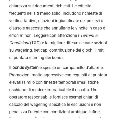
chiarezza sui documenti richiesti. Le criticità
frequenti nei siti meno solidi includono richieste di
verifica tardive, dilazioni ingiustificate dei prelievi o
clausole nascoste che annullano le vincite in caso di
errori minori. Leggere con attenzione i
Termini e
Condizioni
(T&C) è la migliore difesa: cercare sezioni
su wagering, bet cap, contribuzione dei giochi, limiti
di puntata e timing dei bonus.
Il
bonus system
è spesso un campanello d’allarme.
Promozioni molto aggressive con requisiti di puntata
elevatissimi o con finestre temporali irrealistiche
rischiano di rendere impraticabile il riscatto. Un
operatore responsabile fornisce esempi chiari di
calcolo del wagering, specifica le esclusioni e non
penalizza l’utente con condizioni ambigue. Infine,