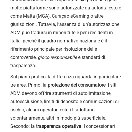
molte piattaforme sono autorizzate da autorità estere
come Malta (MGA), Curaçao eGaming o altre
giurisdizioni. Tuttavia, l’assenza di un’autorizzazione
ADM può tradursi in minori tutele per i residenti in
Italia, perché il quadro normativo nazionale è il
riferimento principale per risoluzione delle
controversie,
gioco responsabile
e standard di
trasparenza.
Sul piano pratico, la differenza riguarda in particolare
tre aree. Primo: la
protezione del consumatore
. I siti
ADM devono offrire strumenti di autolimitazione,
autoesclusione, limiti di deposito e comunicazioni di
rischio; alcuni operatori esteri li adottano
volontariamente, altri in modo più superficiale.
Secondo: la
trasparenza operativa
. I concessionari