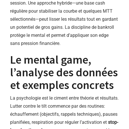
session. Une approche hybride—une base cash
régulière pour stabiliser la courbe et quelques MTT
sélectionnés—peut lisser les résultats tout en gardant
un potentiel de gros gains. La discipline de bankroll
protège le mental et permet d’appliquer son edge
sans pression financière.
Le mental game,
l’analyse des données
et exemples concrets
La psychologie est le ciment entre théorie et résultats.
Lutter contre le tilt commence par des routines:
échauffement (objectifs, rappels techniques), pauses
planifiées, respiration pour réguler l’activation et
stop-