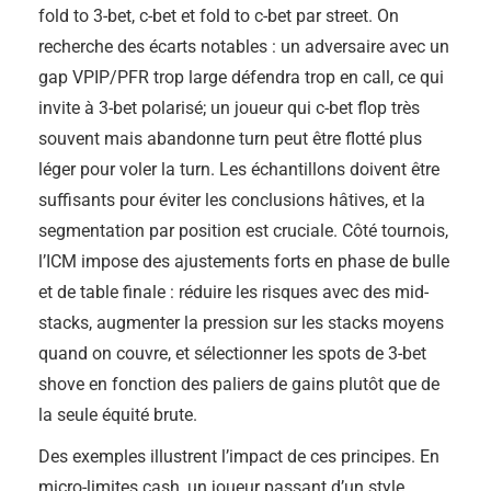
fold to 3-bet, c-bet et fold to c-bet par street. On
recherche des écarts notables : un adversaire avec un
gap VPIP/PFR trop large défendra trop en call, ce qui
invite à 3-bet polarisé; un joueur qui c-bet flop très
souvent mais abandonne turn peut être flotté plus
léger pour voler la turn. Les échantillons doivent être
suffisants pour éviter les conclusions hâtives, et la
segmentation par position est cruciale. Côté tournois,
l’ICM impose des ajustements forts en phase de bulle
et de table finale : réduire les risques avec des mid-
stacks, augmenter la pression sur les stacks moyens
quand on couvre, et sélectionner les spots de 3-bet
shove en fonction des paliers de gains plutôt que de
la seule équité brute.
Des exemples illustrent l’impact de ces principes. En
micro-limites cash, un joueur passant d’un style