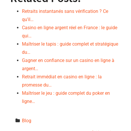
Retraits instantanés sans vérification ? Ce
qu’il…
Casino en ligne argent réel en France : le guide
qui…
Maîtriser le tapis : guide complet et stratégique
du…
Gagner en confiance sur un casino en ligne à
argent…
Retrait immédiat en casino en ligne : la
promesse du…
Maîtriser le jeu : guide complet du poker en
ligne…
Blog