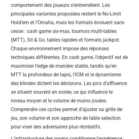
comportement des joueurs s’entremêlent. Les
principales variantes proposées restent le No-Limit
Hold’em et l’Omaha, mais les formats évoluent sans
cesse : cash game six-max, tournois multi-tables
(MTT), Sit & Go, tables rapides et formats jackpot.
Chaque environnement impose des réponses
techniques différentes. En cash game, l’objectif est de
maximiser l’edge de manière stable, tandis qu’en
MTT la profondeur de tapis, l’ICM et le dynamisme
des blindes dictent les décisions. Les pics d’affluence
se situent souvent en soirée, ce qui influence le
niveau moyen et le volume de mains jouées.
Comprendre ces cycles permet d’ajuster sa grille de
jeu, son volume et son approche de table selection
pour viser des adversaires plus récréatifs.
L’infrastructure des rooms conditionne l’expérience :