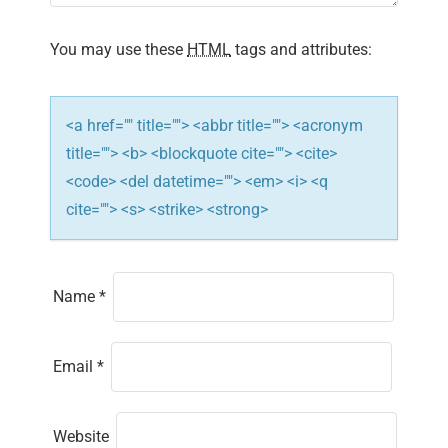
t
i
You may use these
HTML
tags and attributes:
o
n
<a href="" title=""> <abbr title=""> <acronym
title=""> <b> <blockquote cite=""> <cite>
<code> <del datetime=""> <em> <i> <q
cite=""> <s> <strike> <strong>
Name
*
Email
*
Website