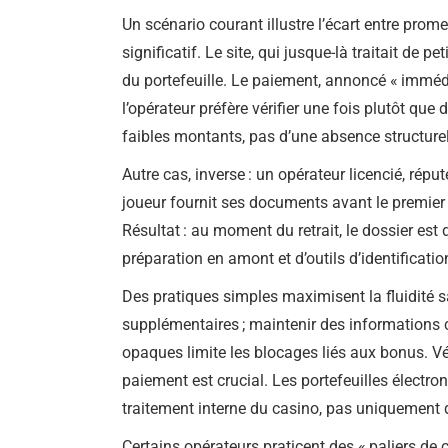
Un scénario courant illustre l’écart entre prom
significatif. Le site, qui jusque-là traitait de p
du portefeuille. Le paiement, annoncé « immédi
l’opérateur préfère vérifier une fois plutôt que 
faibles montants, pas d’une absence structurel
Autre cas, inverse : un opérateur licencié, répu
joueur fournit ses documents avant le premier 
Résultat : au moment du retrait, le dossier est 
préparation en amont et d’outils d’identificati
Des pratiques simples maximisent la fluidité sa
supplémentaires ; maintenir des informations co
opaques limite les blocages liés aux bonus. Vé
paiement est crucial. Les portefeuilles électro
traitement interne du casino, pas uniquement 
Certains opérateurs praticent des « paliers de 