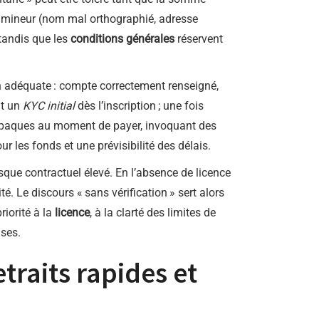
rt mineur (nom mal orthographié, adresse
 tandis que les
conditions générales
réservent
on adéquate : compte correctement renseigné,
nt un
KYC initial
dès l’inscription ; une fois
nir opaques au moment de payer, invoquant des
r les fonds et une prévisibilité des délais.
sque contractuel élevé. En l’absence de licence
. Le discours « sans vérification » sert alors
riorité à la
licence
, à la clarté des limites de
ises.
traits rapides et