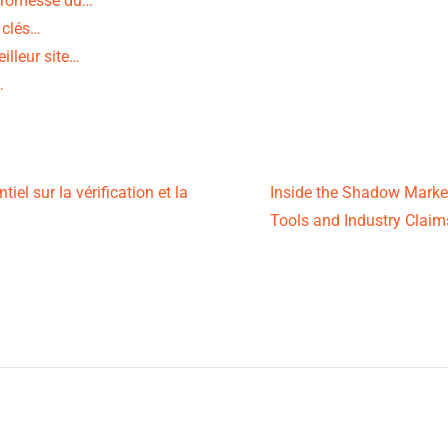
a promesse du…
s clés…
illeur site…
…
iel sur la vérification et la
Inside the Shadow Market
Tools and Industry Clai