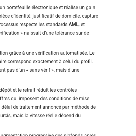
un portefeuille électronique et réalise un gain
ièce d’identité, justificatif de domicile, capture
 processus respecte les standards
AML
, et
érification » naissait d’une tolérance sur de
iption grâce à une vérification automatisée. Le
ire correspond exactement à celui du profil.
ent pas d’un « sans vérif », mais d’une
ôt et le retrait réduit les contrôles
 offres qui imposent des conditions de mise
’un délai de traitement annoncé par méthode de
urcis, mais la vitesse réelle dépend du
is augmentation progressive des plafonds après