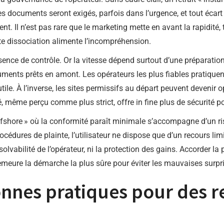
es documents seront exigés, parfois dans l’urgence, et tout éca
ment. Il n’est pas rare que le marketing mette en avant la rapidité,
tte dissociation alimente l’incompréhension.
sence de contrôle. Or la vitesse dépend surtout d’une préparati
uments prêts en amont. Les opérateurs les plus fiables pratique
 inutile. À l’inverse, les sites permissifs au départ peuvent deve
, même perçu comme plus strict, offre in fine plus de sécurité pou
offshore » où la conformité paraît minimale s’accompagne d’un ri
dures de plainte, l’utilisateur ne dispose que d’un recours limité
 solvabilité de l’opérateur, ni la protection des gains. Accorder la p
r demeure la démarche la plus sûre pour éviter les mauvaises surpr
nnes pratiques pour des re