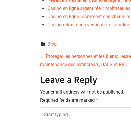
Retrait immédiat en casino en ligne : l
Casino en ligne argent réel : maîtriser le
Casino en ligne : comment dénicher le me
Casino retrait sans vérification : rapidité
Blog
P
←
Protéger les personnes et les biens: l’essent
maintenance des extincteurs, BAES et RIA
o
Leave a Reply
s
Your email address will not be published.
t
Required fields are marked
*
n
a