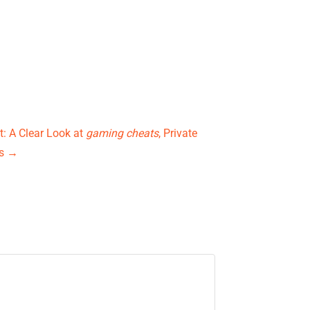
: A Clear Look at
gaming cheats
, Private
ms
→