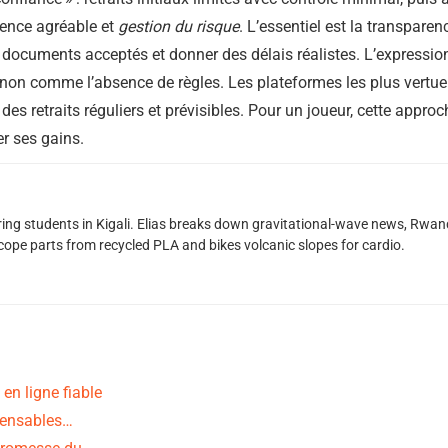
ience agréable et
gestion du risque
. L’essentiel est la transparen
e documents acceptés et donner des délais réalistes. L’expressi
on comme l’absence de règles. Les plateformes les plus vertu
s des retraits réguliers et prévisibles. Pour un joueur, cette approc
er ses gains.
oring students in Kigali. Elias breaks down gravitational-wave news, 
scope parts from recycled PLA and bikes volcanic slopes for cardio.
en ligne fiable
spensables…