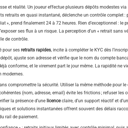
esse et réalité. Un joueur effectue plusieurs dépôts modestes via 
etits retraits en quasi instantané, déclenche un contrôle complet : p
at », prend finalement 24 à 72 heures. Rien d’exceptionnel : le
d’exposer ses flux à un risque. La perception d’un « retrait sans v
le de contrôle.
té pour ses
retraits rapides
, incite à compléter le KYC dès l’inscr
dépôt, ajuste son adresse et vérifie que le nom du compte banca
déjà conforme, et le virement part le jour même. La rapidité ne vi
on modernes.
ns compromettre la sécurité. Utiliser la même méthode pour le dép
hérentes (nom, adresse, email) évite les frictions ; refuser les
rifier la présence d’une
licence
claire, d’un support réactif et d
niques et solutions instantanées offrent souvent des délais racco
du rail de paiement.
confiance » : retraits initiaux limités avec contrôle minimal, pu