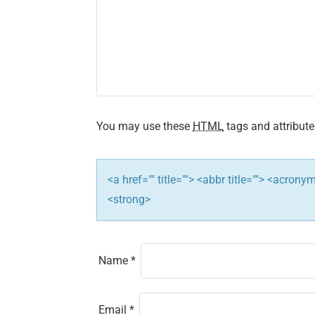
v
i
g
a
t
You may use these
HTML
tags and attribute
i
<a href="" title=""> <abbr title=""> <acron
o
<strong>
n
Name
*
Email
*