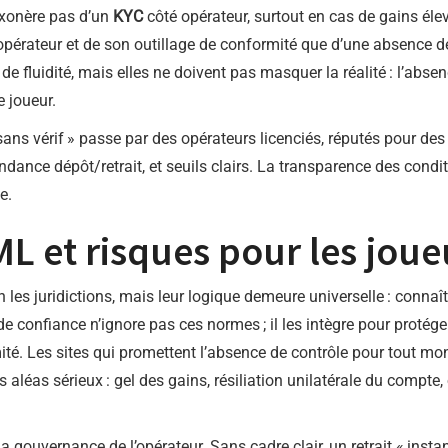
exonère pas d’un
KYC
côté opérateur, surtout en cas de gains él
l’opérateur et de son outillage de conformité que d’une absence
de fluidité, mais elles ne doivent pas masquer la réalité : l’absen
e joueur.
 sans vérif » passe par des opérateurs licenciés, réputés pour de
dance dépôt/retrait, et seuils clairs. La transparence des condit
e.
L et risques pour les joue
 les juridictions, mais leur logique demeure universelle : connaître
e confiance n’ignore pas ces normes ; il les intègre pour protéger
ité. Les sites qui promettent l’absence de contrôle pour tout mo
 aléas sérieux : gel des gains, résiliation unilatérale du compte, 
la gouvernance de l’opérateur. Sans cadre clair, un retrait « inst