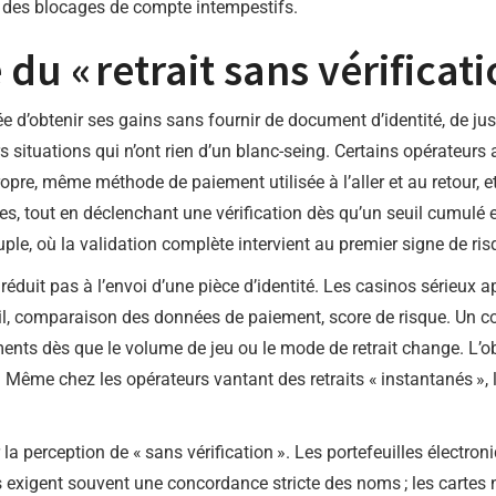
er des blocages de compte intempestifs.
 du « retrait sans vérificati
e d’obtenir ses gains sans fournir de document d’identité, de ju
rs situations qui n’ont rien d’un blanc-seing. Certains opérateurs
ropre, même méthode de paiement utilisée à l’aller et au retour, e
es, tout en déclenchant une vérification dès qu’un seuil cumulé e
, où la validation complète intervient au premier signe de risque
 réduit pas à l’envoi d’une pièce d’identité. Les casinos sérieux 
reil, comparaison des données de paiement, score de risque. Un c
nts dès que le volume de jeu ou le mode de retrait change. L’obje
. Même chez les opérateurs vantant des retraits « instantanés »,
 perception de « sans vérification ». Les portefeuilles électron
 exigent souvent une concordance stricte des noms ; les cartes n