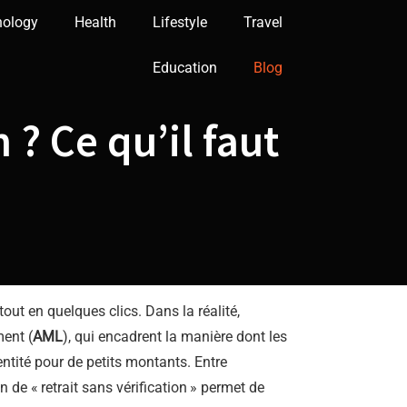
nology
Health
Lifestyle
Travel
Education
Blog
 ? Ce qu’il faut
 tout en quelques clics. Dans la réalité,
ment (
AML
), qui encadrent la manière dont les
dentité pour de petits montants. Entre
de « retrait sans vérification » permet de