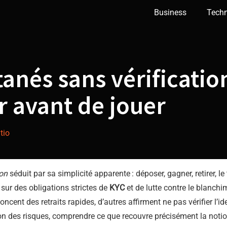
Business
Tech
tanés sans vérification
r avant de jouer
tio
ion
séduit par sa simplicité apparente : déposer, gagner, retirer, le
 sur des obligations strictes de
KYC
et de lutte contre le blanchi
oncent des retraits rapides, d’autres affirment ne pas vérifier l’i
on des risques, comprendre ce que recouvre précisément la notion 