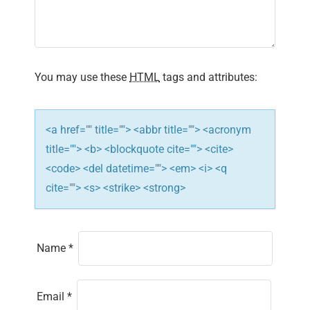
g
a
t
You may use these
HTML
tags and attributes:
i
o
<a href="" title=""> <abbr title=""> <acronym
n
title=""> <b> <blockquote cite=""> <cite>
<code> <del datetime=""> <em> <i> <q
cite=""> <s> <strike> <strong>
Name
*
Email
*