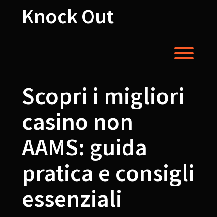
Skip
Knock Out
to
content
Toggl
Scopri i migliori
casino non
AAMS: guida
pratica e consigli
essenziali