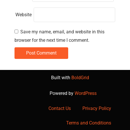
Website
Save my name, email, and website in this
browser for the next time I comment.
Built with
BoldGrid
Powered by
WordPress
Contact Us
Privacy Policy
Terms and Conditions