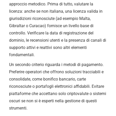
approccio metodico. Prima di tutto, valutare la
licenza: anche se non italiana, una licenza valida in
giurisdizioni riconosciute (ad esempio Malta,
Gibraltar o Curacao) fornisce un livello base di
controllo. Verificare la data di registrazione del
dominio, le recensioni utenti e la presenza di canali di
supporto attivi e reattivi sono altri elementi
fondamentali.
Un secondo criterio riguarda i metodi di pagamento.
Preferire operatori che offrono soluzioni tracciabili e
consolidate, come bonifico bancario, carte
riconosciute o portafogli elettronici affidabili. Evitare
piattaforme che accettano solo criptovalute o sistemi
oscuri se non si è esperti nella gestione di questi
strumenti.