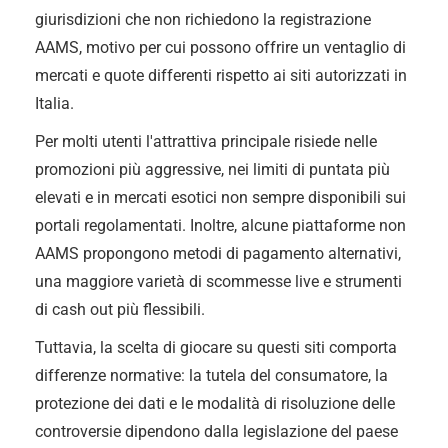
giurisdizioni che non richiedono la registrazione
AAMS, motivo per cui possono offrire un ventaglio di
mercati e quote differenti rispetto ai siti autorizzati in
Italia.
Per molti utenti l'attrattiva principale risiede nelle
promozioni più aggressive, nei limiti di puntata più
elevati e in mercati esotici non sempre disponibili sui
portali regolamentati. Inoltre, alcune piattaforme non
AAMS propongono metodi di pagamento alternativi,
una maggiore varietà di scommesse live e strumenti
di cash out più flessibili.
Tuttavia, la scelta di giocare su questi siti comporta
differenze normative: la tutela del consumatore, la
protezione dei dati e le modalità di risoluzione delle
controversie dipendono dalla legislazione del paese