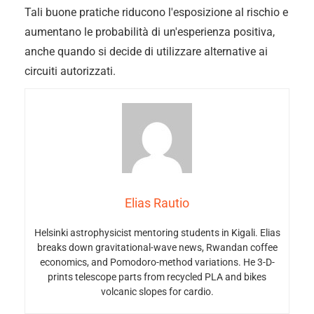
Tali buone pratiche riducono l'esposizione al rischio e
aumentano le probabilità di un'esperienza positiva,
anche quando si decide di utilizzare alternative ai
circuiti autorizzati.
Elias Rautio
Helsinki astrophysicist mentoring students in Kigali. Elias
breaks down gravitational-wave news, Rwandan coffee
economics, and Pomodoro-method variations. He 3-D-
prints telescope parts from recycled PLA and bikes
volcanic slopes for cardio.