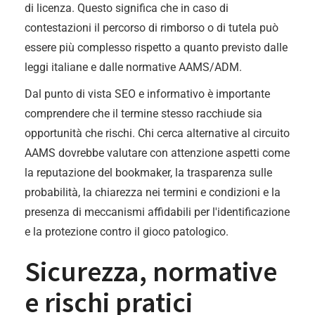
di licenza. Questo significa che in caso di
contestazioni il percorso di rimborso o di tutela può
essere più complesso rispetto a quanto previsto dalle
leggi italiane e dalle normative AAMS/ADM.
Dal punto di vista SEO e informativo è importante
comprendere che il termine stesso racchiude sia
opportunità che rischi. Chi cerca alternative al circuito
AAMS dovrebbe valutare con attenzione aspetti come
la reputazione del bookmaker, la trasparenza sulle
probabilità, la chiarezza nei termini e condizioni e la
presenza di meccanismi affidabili per l'identificazione
e la protezione contro il gioco patologico.
Sicurezza, normative
e rischi pratici