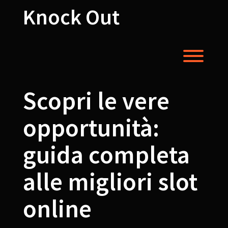
Skip
Knock Out
to
content
Toggl
Scopri le vere
opportunità:
guida completa
alle migliori slot
online