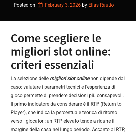
Posted on
February 3, 2026
by 
Elias Rautio
Come scegliere le
migliori slot online:
criteri essenziali
La selezione delle
migliori slot online
non dipende dal
caso: valutare i parametri tecnici e l’esperienza di
gioco permette di prendere decisioni più consapevoli.
Il primo indicatore da considerare è il
RTP
(Return to
Player), che indica la percentuale teorica di ritorno
verso i giocatori; un RTP elevato tende a ridurre il
margine della casa nel lungo periodo. Accanto al RTP,