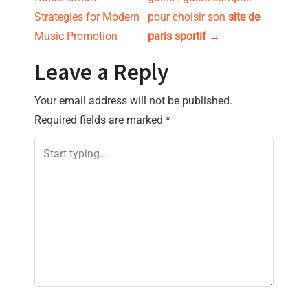
o
Strategies for Modern
pour choisir son
site de
s
Music Promotion
paris sportif
→
t
Leave a Reply
n
Your email address will not be published.
Required fields are marked
*
a
v
i
g
a
t