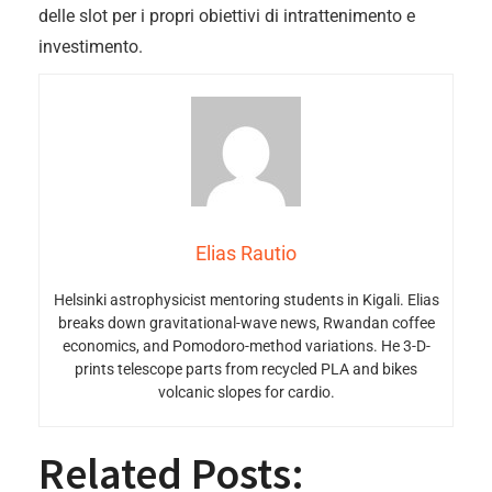
delle slot per i propri obiettivi di intrattenimento e
investimento.
Elias Rautio
Helsinki astrophysicist mentoring students in Kigali. Elias
breaks down gravitational-wave news, Rwandan coffee
economics, and Pomodoro-method variations. He 3-D-
prints telescope parts from recycled PLA and bikes
volcanic slopes for cardio.
Related Posts: