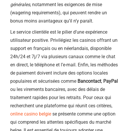
générales
, notamment les exigences de mise
(wagering requirements), qui peuvent rendre un
bonus moins avantageux qu’il n’y paraît.
Le service clientèle est le pilier d’une expérience
utilisateur positive. Privilégiez les casinos offrant un
support en français ou en néerlandais, disponible
24h/24 et 7j/7 via plusieurs canaux comme le chat
en direct, le téléphone et l’e-mail. Enfin, les méthodes
de paiement doivent inclure des options locales
populaires et sécurisées comme
Bancontact
,
PayPal
ou les virements bancaires, avec des délais de
traitement rapides pour les retraits. Pour ceux qui
recherchent une plateforme qui réunit ces critères,
online casino belgie
se présente comme une option
qui comprend les attentes spécifiques du marché
belge. Il est essentiel de toujours adopter une