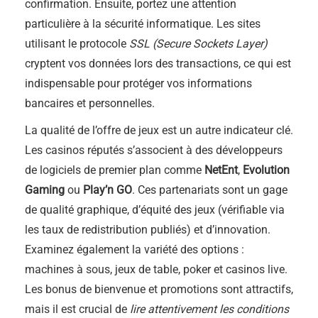
confirmation. Ensuite, portez une attention
particulière à la sécurité informatique. Les sites
utilisant le protocole
SSL (Secure Sockets Layer)
cryptent vos données lors des transactions, ce qui est
indispensable pour protéger vos informations
bancaires et personnelles.
La qualité de l’offre de jeux est un autre indicateur clé.
Les casinos réputés s’associent à des développeurs
de logiciels de premier plan comme
NetEnt
,
Evolution
Gaming
ou
Play’n GO
. Ces partenariats sont un gage
de qualité graphique, d’équité des jeux (vérifiable via
les taux de redistribution publiés) et d’innovation.
Examinez également la variété des options :
machines à sous, jeux de table, poker et casinos live.
Les bonus de bienvenue et promotions sont attractifs,
mais il est crucial de
lire attentivement les conditions