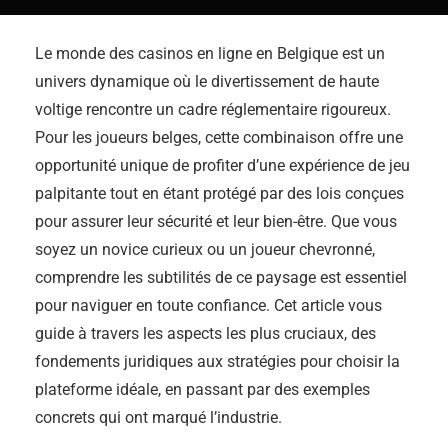
Le monde des casinos en ligne en Belgique est un
univers dynamique où le divertissement de haute
voltige rencontre un cadre réglementaire rigoureux.
Pour les joueurs belges, cette combinaison offre une
opportunité unique de profiter d’une expérience de jeu
palpitante tout en étant protégé par des lois conçues
pour assurer leur sécurité et leur bien-être. Que vous
soyez un novice curieux ou un joueur chevronné,
comprendre les subtilités de ce paysage est essentiel
pour naviguer en toute confiance. Cet article vous
guide à travers les aspects les plus cruciaux, des
fondements juridiques aux stratégies pour choisir la
plateforme idéale, en passant par des exemples
concrets qui ont marqué l’industrie.