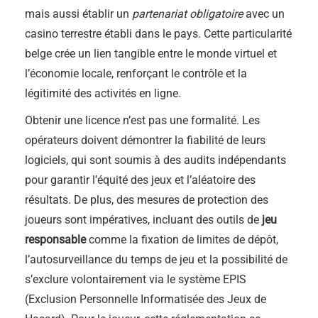
mais aussi établir un
partenariat obligatoire
avec un
casino terrestre établi dans le pays. Cette particularité
belge crée un lien tangible entre le monde virtuel et
l’économie locale, renforçant le contrôle et la
légitimité des activités en ligne.
Obtenir une licence n’est pas une formalité. Les
opérateurs doivent démontrer la fiabilité de leurs
logiciels, qui sont soumis à des audits indépendants
pour garantir l’équité des jeux et l’aléatoire des
résultats. De plus, des mesures de protection des
joueurs sont impératives, incluant des outils de
jeu
responsable
comme la fixation de limites de dépôt,
l’autosurveillance du temps de jeu et la possibilité de
s’exclure volontairement via le système EPIS
(Exclusion Personnelle Informatisée des Jeux de