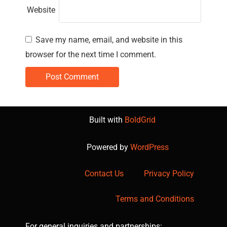
Website
Save my name, email, and website in this
browser for the next time I comment.
Built with
BoldGrid
Powered by
WordPress
Contact Us
Privacy Policy
Terms and Conditions
For general inquiries and partnerships: