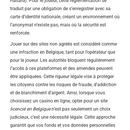
Hasard). Pour le joueur, cette réglementation se
traduit par une obligation de s’enregistrer avec sa
carte d’identité nationale, créant un environnement où
l’anonymat n’existe pas, mais où la sécurité est
renforcée.
Jouer sur des sites non agréés est considéré comme
une infraction en Belgique, tant pour l’opérateur que
pour le joueur. Les autorités bloquent régulièrement
l’accès à ces plateformes et des amendes peuvent
être appliquées. Cette rigueur légale vise à protéger
les citoyens contre les risques de fraude, d’addiction
et de blanchiment d’argent. Ainsi, lorsque vous
choisissez un casino en ligne, opter pour un site
licencié en Belgique
n’est pas seulement un choix
judicieux, c’est une nécessité légale. Cette approche
garantit que vos fonds et vos données personnelles