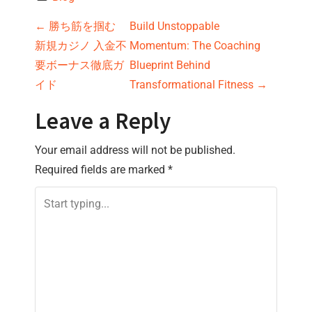
P
←
勝ち筋を掴む
Build Unstoppable
新規カジノ 入金不
Momentum: The Coaching
o
要ボーナス徹底ガ
Blueprint Behind
s
イド
Transformational Fitness
→
t
Leave a Reply
n
Your email address will not be published.
Required fields are marked
*
a
v
i
g
a