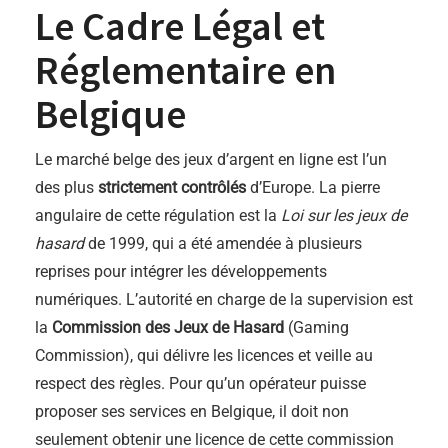
Le Cadre Légal et
Réglementaire en
Belgique
Le marché belge des jeux d’argent en ligne est l’un
des plus
strictement contrôlés
d’Europe. La pierre
angulaire de cette régulation est la
Loi sur les jeux de
hasard
de 1999, qui a été amendée à plusieurs
reprises pour intégrer les développements
numériques. L’autorité en charge de la supervision est
la
Commission des Jeux de Hasard
(Gaming
Commission), qui délivre les licences et veille au
respect des règles. Pour qu’un opérateur puisse
proposer ses services en Belgique, il doit non
seulement obtenir une licence de cette commission