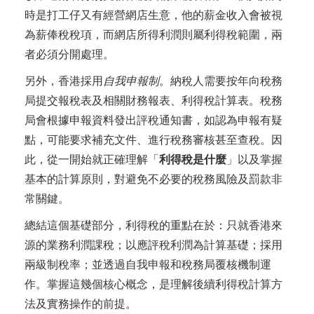
時是打工仔又有經營網店生意，他的薪金收入會被視
為薪俸稅稅項，而網店所得利潤則屬利得稅範圍，兩
者必須分開處理。
另外，香港採用
自我申報制
。納稅人需要按年向稅務
局提交報稅表及相關財務報表、利得稅計算表。稅務
局會根據申報資料發出評稅通知書，如認為申報有疑
點，可能要求補充文件、進行稅務審核甚至查稅。因
此，從一開始就正確理解「
利得稅是什麼
」以及掌握
基本的計算原則，對避免不必要的稅務風險及罰款非
常關鍵。
總結這個基礎部分，利得稅的重點在於：只就香港來
源的業務利潤課稅；以應評稅利潤為計算基礎；採用
兩級制稅率；並透過自我申報和稅務局覆核機制運
作。掌握這幾個核心概念，是理解後續利得稅計算方
法及實務操作的前提。