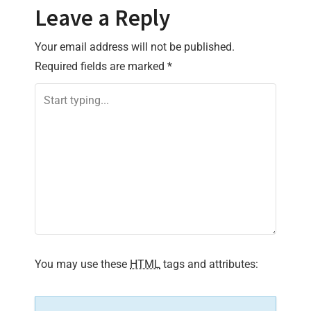
t
Leave a Reply
n
Your email address will not be published.
Required fields are marked
*
a
v
i
g
a
t
i
You may use these
HTML
tags and attributes:
o