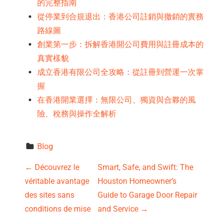
的完整指南
從停業到合規退出：香港公司註銷與撤銷的實務
路線圖
創業第一步：拆解香港開公司費用與註冊成本的
真實樣貌
成立香港有限公司全攻略：從註冊到營運一次掌
握
在香港開業選擇：無限公司、獨資與合夥的風
險、稅務與操作全解析
Blog
P
←
Découvrez le
Smart, Safe, and Swift: The
véritable avantage
Houston Homeowner’s
o
des sites sans
Guide to Garage Door Repair
s
conditions de mise
and Service
→