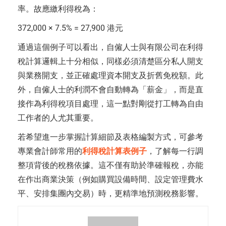
率。故應繳利得稅為：
372,000 × 7.5% = 27,900 港元
通過這個例子可以看出，自僱人士與有限公司在利得
稅計算邏輯上十分相似，同樣必須清楚區分私人開支
與業務開支，並正確處理資本開支及折舊免稅額。此
外，自僱人士的利潤不會自動轉為「薪金」，而是直
接作為利得稅項目處理，這一點對剛從打工轉為自由
工作者的人尤其重要。
若希望進一步掌握計算細節及表格編製方式，可參考
專業會計師常用的
利得稅計算表例子
，了解每一行調
整項背後的稅務依據。這不僅有助於準確報稅，亦能
在作出商業決策（例如購買設備時間、設定管理費水
平、安排集團內交易）時，更精準地預測稅務影響。