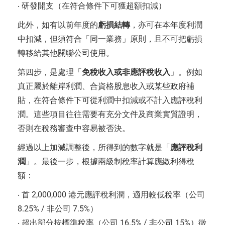
‧ 研發開支（在符合條件下可獲超額扣減）
此外，如有以前年度的
虧損結轉
，亦可在本年度利潤
中扣減，但須符合「同一業務」原則，且不可把虧損
轉移給其他關聯公司使用。
第四步，是處理「
免稅收入或非應評稅收入
」。例如
真正屬於離岸利潤、合資格股息收入或某些政府補
貼，在符合條件下可從利潤中扣減或不計入應評稅利
潤。這些項目往往需要有充分文件及商業實質證明，
否則在稅務審查中容易被否決。
經過以上加減調整後，所得到的數字就是「
應評稅利
潤
」。最後一步，根據兩級制稅率計算應繳利得稅
額：
‧ 首 2,000,000 港元應評稅利潤，適用較低稅率（公司
8.25% / 非公司 7.5%）
‧ 超出部分按標準稅率（公司 16.5% / 非公司 15%）徵