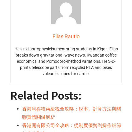
Elias Rautio
Helsinki astrophysicist mentoring students in Kigali. Elias
breaks down gravitational-wave news, Rwandan coffee
economics, and Pomodoro-method variations. He 3-D-
prints telescope parts from recycled PLA and bikes
volcanic slopes for cardio.
Related Posts:
香港利得稅兩級稅全攻略：稅率、計算方法與關
聯實體關鍵解析
香港開有限公司全攻略：從制度優勢到操作細節