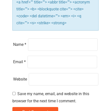
n
<a href="" title=""> <abbr title=""> <acronym
title=""> <b> <blockquote cite=""> <cite>
<code> <del datetime=""> <em> <i> <q
cite=""> <s> <strike> <strong>
Name
*
Email
*
Website
Save my name, email, and website in this
browser for the next time I comment.