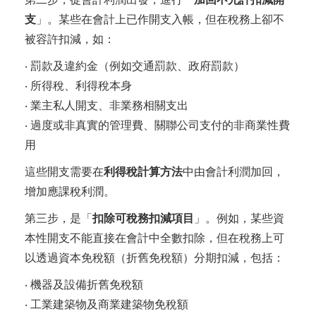
支
」。某些在會計上已作開支入帳，但在稅務上卻不
被容許扣減，如：
‧ 罰款及違約金（例如交通罰款、政府罰款）
‧ 所得稅、利得稅本身
‧ 業主私人開支、非業務相關支出
‧ 過度或非真實的管理費、關聯公司支付的非商業性費
用
這些開支需要在
利得稅計算方法
中由會計利潤加回，
增加應課稅利潤。
第三步，是「
扣除可稅務扣減項目
」。例如，某些資
本性開支不能直接在會計中全數扣除，但在稅務上可
以透過資本免稅額（折舊免稅額）分期扣減，包括：
‧ 機器及設備折舊免稅額
‧ 工業建築物及商業建築物免稅額