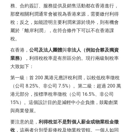
務、合約簽訂、服務提供及銷售活動都在香港進行，
那麼相關利潤通常會被視為香港來源，需要繳付利得
稅；反之，如能證明主要利潤來源於境外，則有機會
屬於「離岸利潤」，在符合條件下可以不在香港課
稅。
在香港，
公司及法人團體
與
非法人（例如合夥及獨資
業務）
，利得稅稅率是有所區分的。現行兩級制稅率
大致如下：
第一級：首 200 萬港元應評稅利潤，以較低稅率徵稅
（公司 8.25%、非公司 7.5%）。第二級：超過 200 萬
港元部分，按標準稅率徵稅（公司 16.5%、非公司
15%）。這個設計目的是減輕中小企負擔，鼓勵創業
與商業發展。
要注意的是，
利得稅並不是對個人薪金或物業租金徵
收
，這兩者分別受薪俸稅及物業稅管轄。一個人如同