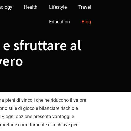
nology
Health
Lifestyle
Travel
Education
Blog
e sfruttare al
vero
a pieni di vincoli che ne riducono il valore
prio stile di gioco e bilanciare rischio e
VIP, ogni opzione presenta vantaggi e
erpretarle correttamente è la chiave per