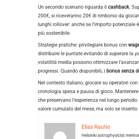
Un secondo scenario riguarda il
cashback
. Su
200€, si riceveranno 20€ di rimborso da giocar
lunghi rollover: anche se l’importo potenziale è
più sostenibile.
Strategie pratiche: privilegiare bonus con
wage
distribuire le puntate evitando di superare la
p
volatilità media possono ottimizzare l’avanzame
progressi. Quando disponibili, i
bonus senza d
Nel contesto italiano, giocare su operatori con
cronologia spesa e pausa di gioco. Mantenere un
che preservano l’esperienza nel lungo periodo.
valore cumulato del mese, ma solo se inserito i
Elias Rautio
Helsinki astrophysicist ment