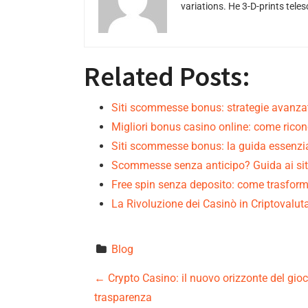
variations. He 3-D-prints tele
Related Posts:
Siti scommesse bonus: strategie avanza
Migliori bonus casino online: come rico
Siti scommesse bonus: la guida essenzi
Scommesse senza anticipo? Guida ai si
Free spin senza deposito: come trasforma
La Rivoluzione dei Casinò in Criptovalu
Blog
P
←
Crypto Casino: il nuovo orizzonte del gioc
trasparenza