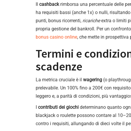
Il
cashback
rimborsa una percentuale delle perdi
ha requisiti bassi (anche 1x) o nulli, risultand
punti, bonus ricorrenti,
ricariche
extra o limiti p
propria gestione del bankroll. Per un confronto 
bonus casino online
, che mette in prospettiva 
Termini e condizioni
scadenze
La metrica cruciale è il
wagering
(o playthrough
prelevabile. Un 100% fino a 200€ con requisit
leggero e, a parità di condizioni, più vantagg
I
contributi dei giochi
determinano quanto ogni p
blackjack o roulette possono contare al 10–20%
contro i requisiti, allungando di dieci volte il 