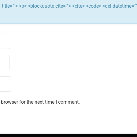
ym title=""> <b> <blockquote cite=""> <cite> <code> <del datetime="
 browser for the next time I comment.