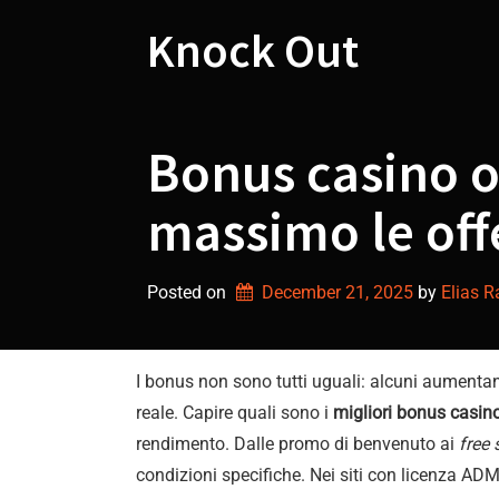
Skip
to
Knock Out
content
Bonus casino on
massimo le off
Posted on
December 21, 2025
by 
Elias R
I bonus non sono tutti uguali: alcuni aumentano 
reale. Capire quali sono i
migliori bonus casin
rendimento. Dalle promo di benvenuto ai
free 
condizioni specifiche. Nei siti con licenza ADM 