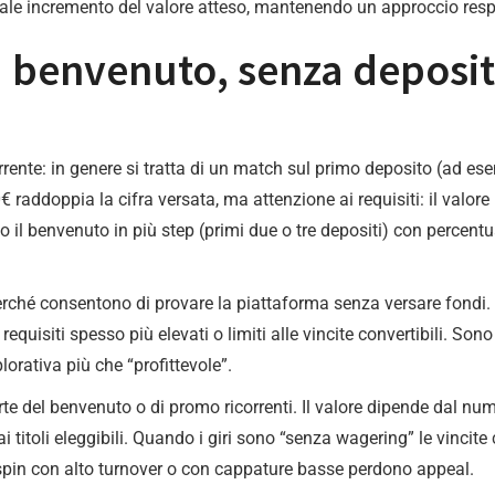
le incremento del valore atteso, mantenendo un approccio respo
 benvenuto, senza deposito
rente: in genere si tratta di un match sul primo deposito (ad es
€ raddoppia la cifra versata, ma attenzione ai requisiti: il valor
no il benvenuto in più step (primi due o tre depositi) con percentu
rché consentono di provare la piattaforma senza versare fondi. 
requisiti spesso più elevati o limiti alle vincite convertibili. Sono 
plorativa più che “profittevole”.
te del benvenuto o di promo ricorrenti. Il valore dipende dal nume
ai titoli eleggibili. Quando i giri sono “senza wagering” le vincit
e spin con alto turnover o con cappature basse perdono appeal.