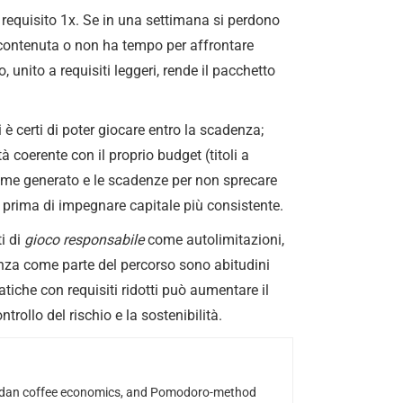
 requisito 1x. Se in una settimana si perdono
à contenuta o non ha tempo per affrontare
 unito a requisiti leggeri, rende il pacchetto
è certi di poter giocare entro la scadenza;
à coerente con il proprio budget (titoli a
olume generato e le scadenze per non sprecare
i prima di impegnare capitale più consistente.
i di
gioco responsabile
come autolimitazioni,
ianza come parte del percorso sono abitudini
che con requisiti ridotti può aumentare il
rollo del rischio e la sostenibilità.
Rwandan coffee economics, and Pomodoro-method