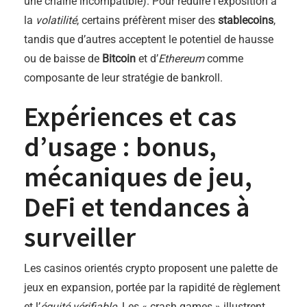
une chaîne incompatible). Pour réduire l’exposition à
la
volatilité
, certains préfèrent miser des
stablecoins
,
tandis que d’autres acceptent le potentiel de hausse
ou de baisse de
Bitcoin
et d’
Ethereum
comme
composante de leur stratégie de bankroll.
Expériences et cas
d’usage : bonus,
mécaniques de jeu,
DeFi et tendances à
surveiller
Les casinos orientés crypto proposent une palette de
jeux en expansion, portée par la rapidité de règlement
et l’
équité vérifiable
. Les « crash games » illustrent