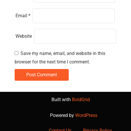
Email
*
Website
Save my name, email, and website in this
browser for the next time I comment.
Built with
BoldGrid
Powered by
WordPress
Contact Us
Privacy Policy