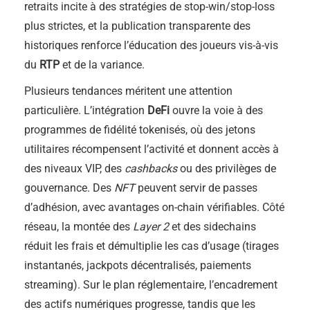
retraits incite à des stratégies de stop-win/stop-loss
plus strictes, et la publication transparente des
historiques renforce l’éducation des joueurs vis-à-vis
du
RTP
et de la variance.
Plusieurs tendances méritent une attention
particulière. L’intégration
DeFi
ouvre la voie à des
programmes de fidélité tokenisés, où des jetons
utilitaires récompensent l’activité et donnent accès à
des niveaux VIP, des
cashbacks
ou des privilèges de
gouvernance. Des
NFT
peuvent servir de passes
d’adhésion, avec avantages on-chain vérifiables. Côté
réseau, la montée des
Layer 2
et des sidechains
réduit les frais et démultiplie les cas d’usage (tirages
instantanés, jackpots décentralisés, paiements
streaming). Sur le plan réglementaire, l’encadrement
des actifs numériques progresse, tandis que les