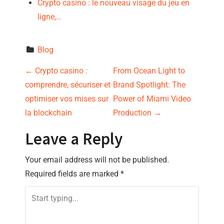
Crypto casino : le nouveau visage du jeu en
ligne,…
Blog
P
←
Crypto casino :
From Ocean Light to
comprendre, sécuriser et
Brand Spotlight: The
o
optimiser vos mises sur
Power of Miami Video
s
la blockchain
Production
→
t
Leave a Reply
n
Your email address will not be published.
Required fields are marked
*
a
v