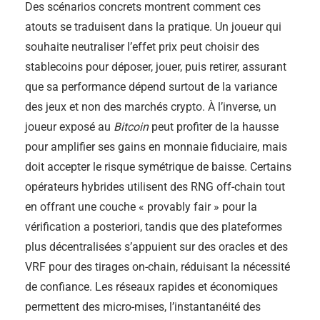
Des scénarios concrets montrent comment ces
atouts se traduisent dans la pratique. Un joueur qui
souhaite neutraliser l’effet prix peut choisir des
stablecoins pour déposer, jouer, puis retirer, assurant
que sa performance dépend surtout de la variance
des jeux et non des marchés crypto. À l’inverse, un
joueur exposé au
Bitcoin
peut profiter de la hausse
pour amplifier ses gains en monnaie fiduciaire, mais
doit accepter le risque symétrique de baisse. Certains
opérateurs hybrides utilisent des RNG off-chain tout
en offrant une couche « provably fair » pour la
vérification a posteriori, tandis que des plateformes
plus décentralisées s’appuient sur des oracles et des
VRF pour des tirages on-chain, réduisant la nécessité
de confiance. Les réseaux rapides et économiques
permettent des micro-mises, l’instantanéité des