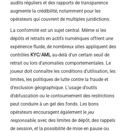
audits réguliers et des rapports de transparence
augmente la crédibilité, notamment pour les
opérateurs qui couvrent de multiples juridictions.
La conformité est un sujet central. Même si les
dépôts et retraits en actifs numériques offrent une
expérience fluide, de nombreux sites appliquent des
contrôles
KYC
/
AML
au-delà d’un certain seuil de
retrait ou lors d’anomalies comportementales. Le
joueur doit connaître les conditions d’utilisation, les
limites, les politiques de lutte contre la fraude et
d’exclusion géographique. L’usage d’outils
d’obfuscation ou le contournement des restrictions
peut conduire à un gel des fonds. Les bons
opérateurs encouragent également le
jeu
responsable
, avec des limites de dépôt, des rappels
de session, et la possibilité de mise en pause ou