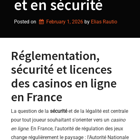
et en sécurité
Posted on
February 1, 2026
by 
Elias Rautio
Réglementation,
sécurité et licences
des casinos en ligne
en France
La question de la
sécurité
et de la légalité est centrale
pour tout joueur souhaitant s'orienter vers un
casino
en ligne
. En France, l'autorité de régulation des jeux
change régulièrement le paysage : l'Autorité Nationale