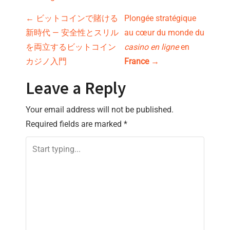
P
←
ビットコインで賭ける
Plongée stratégique
新時代 — 安全性とスリル
au cœur du monde du
o
を両立するビットコイン
casino en ligne
en
s
カジノ入門
France
→
t
Leave a Reply
n
Your email address will not be published.
Required fields are marked
*
a
v
i
g
a