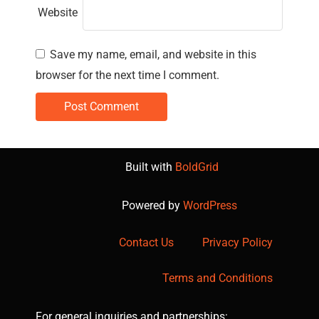
Website
Save my name, email, and website in this
browser for the next time I comment.
Built with
BoldGrid
Powered by
WordPress
Contact Us
Privacy Policy
Terms and Conditions
For general inquiries and partnerships: