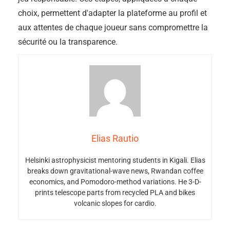
choix, permettent d'adapter la plateforme au profil et
aux attentes de chaque joueur sans compromettre la
sécurité ou la transparence.
Elias Rautio
Helsinki astrophysicist mentoring students in Kigali. Elias
breaks down gravitational-wave news, Rwandan coffee
economics, and Pomodoro-method variations. He 3-D-
prints telescope parts from recycled PLA and bikes
volcanic slopes for cardio.