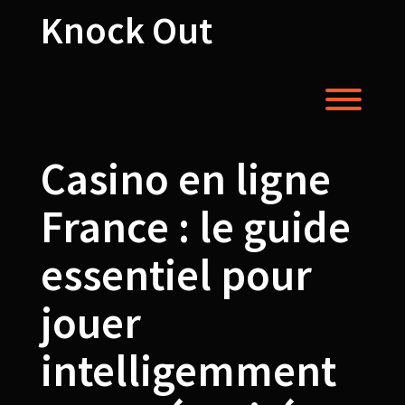
Skip
Knock Out
to
content
Toggl
Casino en ligne
France : le guide
essentiel pour
jouer
intelligemment