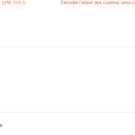
 선택 가이드
Décoder l’essor des casinos sans co
s: