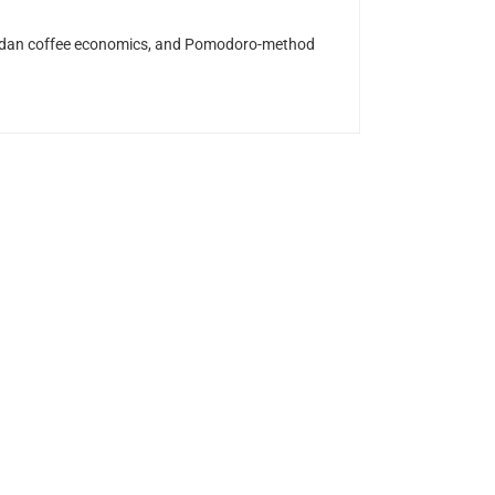
Rwandan coffee economics, and Pomodoro-method