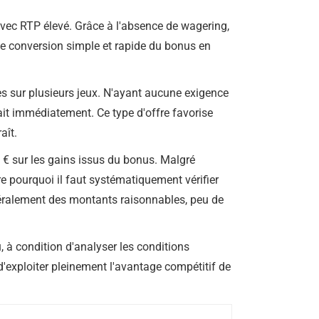
avec RTP élevé. Grâce à l'absence de wagering,
 une conversion simple et rapide du bonus en
les sur plusieurs jeux. N'ayant aucune exigence
rait immédiatement. Ce type d'offre favorise
aît.
0 € sur les gains issus du bonus. Malgré
stre pourquoi il faut systématiquement vérifier
néralement des montants raisonnables, peu de
, à condition d'analyser les conditions
d'exploiter pleinement l'avantage compétitif de