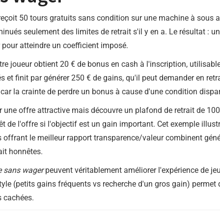
reçoit 50 tours gratuits sans condition sur une machine à sous 
minués seulement des limites de retrait s'il y en a. Le résultat :
r pour atteindre un coefficient imposé.
e joueur obtient 20 € de bonus en cash à l'inscription, utilisab
 et finit par générer 250 € de gains, qu'il peut demander en ret
, car la crainte de perdre un bonus à cause d'une condition dispar
ur une offre attractive mais découvre un plafond de retrait de 10
êt de l'offre si l'objectif est un gain important. Cet exemple illu
es offrant le meilleur rapport transparence/valeur combinent gé
rait honnêtes.
e sans wager
peuvent véritablement améliorer l'expérience de jeu
tyle (petits gains fréquents vs recherche d'un gros gain) permet 
s cachées.