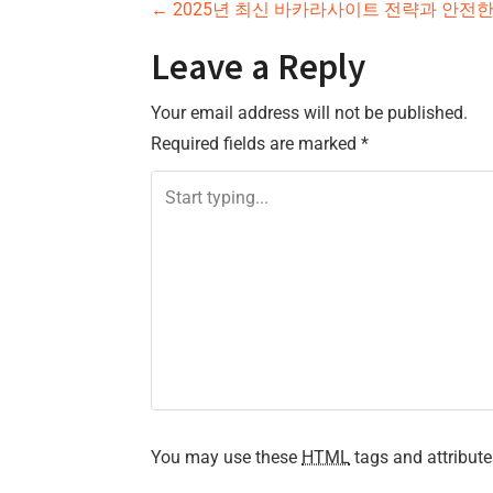
P
←
2025년 최신 바카라사이트 전략과 안전한
o
Leave a Reply
s
Your email address will not be published.
Required fields are marked
*
t
n
a
v
i
g
a
You may use these
HTML
tags and attribute