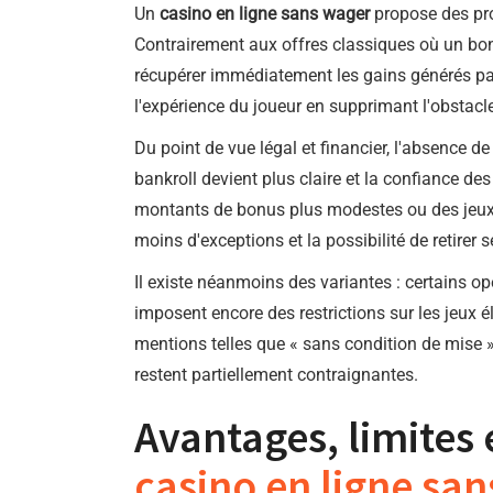
Un
casino en ligne sans wager
propose des pro
Contrairement aux offres classiques où un bon
récupérer immédiatement les gains générés par 
l'expérience du joueur en supprimant l'obstacle
Du point de vue légal et financier, l'absence de 
bankroll devient plus claire et la confiance d
montants de bonus plus modestes ou des jeux sél
moins d'exceptions et la possibilité de retirer 
Il existe néanmoins des variantes : certains o
imposent encore des restrictions sur les jeux é
mentions telles que « sans condition de mise »
restent partiellement contraignantes.
Avantages, limites 
casino en ligne sa