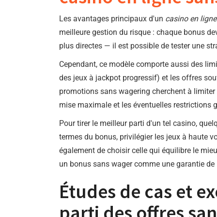
Les avantages principaux d'un
casino en lign
meilleure gestion du risque : chaque bonus dev
plus directes — il est possible de tester une st
Cependant, ce modèle comporte aussi des limit
des jeux à jackpot progressif) et les offres 
promotions sans wagering cherchent à limiter leu
mise maximale et les éventuelles restrictions
Pour tirer le meilleur parti d'un tel casino, que
termes du bonus, privilégier les jeux à haute vo
également de choisir celle qui équilibre le mieu
un bonus sans wager comme une garantie de pro
Études de cas et ex
parti des offres sa