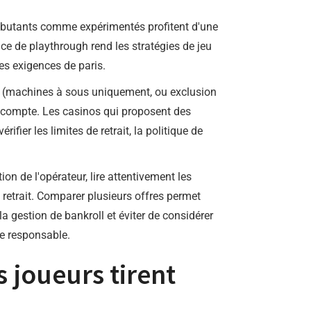
débutants comme expérimentés profitent d'une
ce de playthrough rend les stratégies de jeu
des exigences de paris.
ux (machines à sous uniquement, ou exclusion
n compte. Les casinos qui proposent des
fier les limites de retrait, la politique de
tion de l'opérateur, lire attentivement les
de retrait. Comparer plusieurs offres permet
 la gestion de bankroll et éviter de considérer
e responsable.
 joueurs tirent