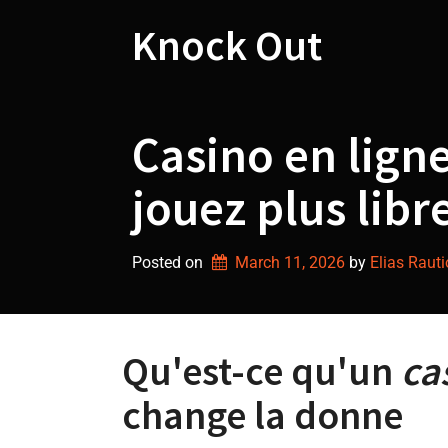
Skip
to
Knock Out
content
Casino en lign
jouez plus lib
Posted on
March 11, 2026
by 
Elias Rauti
Qu'est-ce qu'un
ca
change la donne