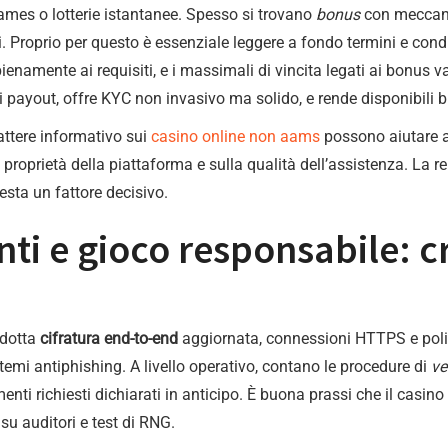
ames o lotterie istantanee. Spesso si trovano
bonus
con meccani
 Proprio per questo è essenziale leggere a fondo termini e condiz
ienamente ai requisiti, e i massimali di vincita legati ai bonus v
i payout, offre KYC non invasivo ma solido, e rende disponibili b
rattere informativo sui
casino online non aams
possono aiutare a
la proprietà della piattaforma e sulla qualità dell’assistenza. La
 resta un fattore decisivo.
i e gioco responsabile: cr
adotta
cifratura end-to-end
aggiornata, connessioni HTTPS e polit
emi antiphishing. A livello operativo, contano le procedure di
ve
nti richiesti dichiarati in anticipo. È buona prassi che il casin
su auditori e test di RNG.