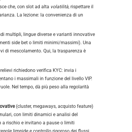
sce che, con slot ad alta
volatilità
, rispettare il
arianza. La lezione: la convenienza di un
 multipli, lingue diverse e varianti innovative
amenti side bet o limiti minimi/massimi). Una
itivi di mescolamento. Qui, la trasparenza è
elievi richiedono verifica KYC: invia i
entano i massimali in funzione del livello VIP.
vuole. Nel tempo, dà più peso alla regolarità
ovative
(cluster, megaways, acquisto feature)
lari, con limiti dinamici e analisi del
a rischio e invitano a pause o limiti
regole limpide e controllo rigoroso dei flussi.