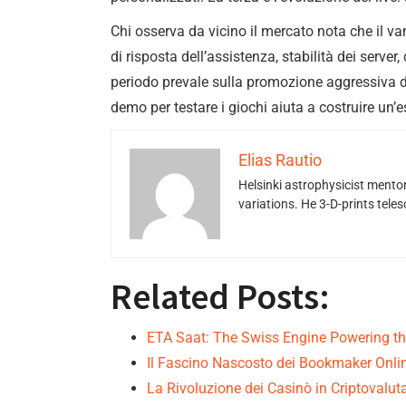
Chi osserva da vicino il mercato nota che il 
di risposta dell’assistenza, stabilità dei serve
periodo prevale sulla promozione aggressiva di 
demo per testare i giochi aiuta a costruire un’
Elias Rautio
Helsinki astrophysicist ment
variations. He 3-D-prints tele
Related Posts:
ETA Saat: The Swiss Engine Powering t
Il Fascino Nascosto dei Bookmaker Onl
La Rivoluzione dei Casinò in Criptovalu