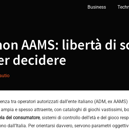
Business
Tech
on AAMS: libertà di sc
per decidere
autio
erenza tra operatori autorizzati dall’ente italiano (ADM, ex AAMS
a è ampia e spesso attraente, con cataloghi di giochi vastissimi, 
ela del consumatore
, sistemi di controllo dell’età e del gioco res
ono dall’Italia. Per orientarsi davvero, servono parametri oggettivi