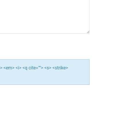
"> <em> <i> <q cite=""> <s> <strike>