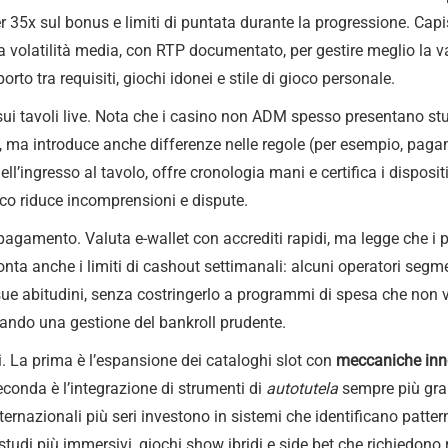
er 35x sul bonus e limiti di puntata durante la progressione. Capi
 a volatilità media, con RTP documentato, per gestire meglio la v
to tra requisiti, giochi idonei e stile di gioco personale.
ui tavoli live. Nota che i casino non ADM spesso presentano studi
za, ma introduce anche differenze nelle regole (per esempio, pag
dell’ingresso al tavolo, offre cronologia mani e certifica i dispos
co riduce incomprensioni e dispute.
pagamento. Valuta e-wallet con accrediti rapidi, ma legge che i pr
ronta anche i limiti di cashout settimanali: alcuni operatori segm
e sue abitudini, senza costringerlo a programmi di spesa che non 
ando una gestione del bankroll prudente.
ci. La prima è l’espansione dei cataloghi slot con
meccaniche inn
econda è l’integrazione di strumenti di
autotutela
sempre più granu
rnazionali più seri investono in sistemi che identificano pattern 
 studi più immersivi, giochi show ibridi e side bet che richiedono 