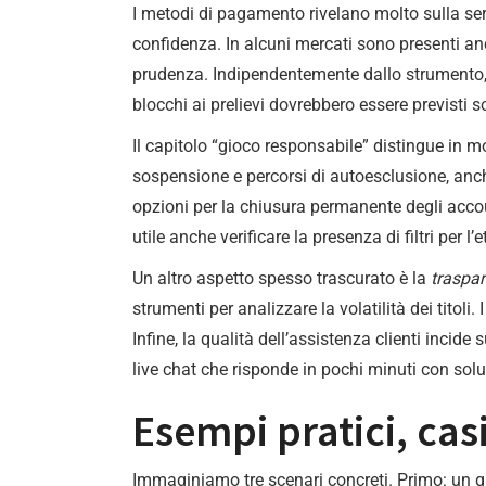
I metodi di pagamento rivelano molto sulla serie
confidenza. In alcuni mercati sono presenti anc
prudenza. Indipendentemente dallo strumento
blocchi ai prelievi dovrebbero essere previsti 
Il capitolo “gioco responsabile” distingue in 
sospensione e percorsi di autoesclusione, anch
opzioni per la chiusura permanente degli accou
utile anche verificare la presenza di filtri per l
Un altro aspetto spesso trascurato è la
traspar
strumenti per analizzare la volatilità dei titoli
Infine, la qualità dell’assistenza clienti incide
live chat che risponde in pochi minuti con sol
Esempi pratici, cas
Immaginiamo tre scenari concreti. Primo: un g