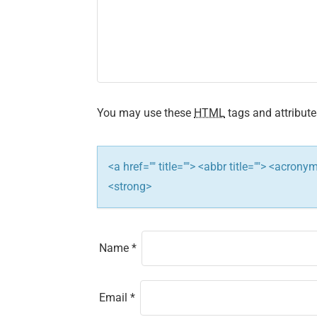
i
g
a
t
You may use these
HTML
tags and attribute
i
<a href="" title=""> <abbr title=""> <acron
o
<strong>
n
Name
*
Email
*