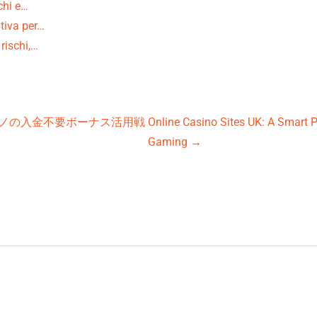
schi e…
tiva per…
rischi,…
ノの入金不要ボーナス活用戦
Online Casino Sites UK: A Smart Pl
Gaming
→