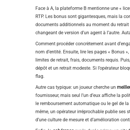
Face à A, la plateforme B mentionne une « lice
RTP. Les bonus sont gigantesques, mais la contr
documents additionnels au moment du retrait s
changeant de version d’un agent à l’autre. Au
Comment procéder concrètement avant d’enga
nom d’entité. Ensuite, lire les pages « Bonus »
limites de retrait, frais, documents requis. Pui
dépôt et un retrait modeste. Si l’opérateur bl
flag.
Autre cas typique: un joueur cherche un
meille
fournisseur, mais seul l’un d’eux affiche la po
le remboursement automatique ou le gel de la m
même, un opérateur irréprochable publie ses sta
d’une culture de mesure et d’amélioration cont