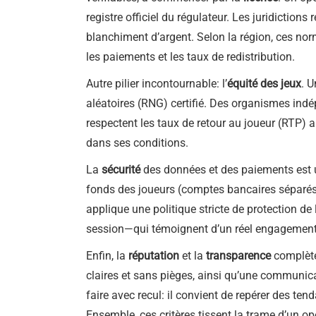
registre officiel du régulateur. Les juridiction
blanchiment d’argent. Selon la région, ces nor
les paiements et les taux de redistribution.
Autre pilier incontournable: l’
équité des jeux
. 
aléatoires (RNG) certifié. Des organismes ind
respectent les taux de retour au joueur (RTP) a
dans ses conditions.
La
sécurité
des données et des paiements est u
fonds des joueurs (comptes bancaires séparés d
applique une politique stricte de protection de 
session—qui témoignent d’un réel engagement 
Enfin, la
réputation
et la
transparence
complèten
claires et sans pièges, ainsi qu’une communica
faire avec recul: il convient de repérer des te
Ensemble, ces critères tissent la trame d’un op