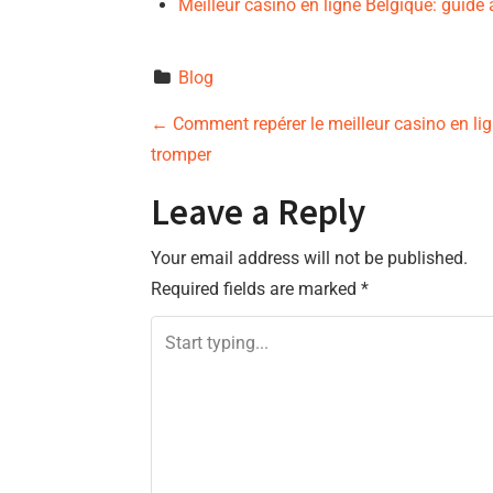
Meilleur casino en ligne Belgique: guid
Blog
P
←
Comment repérer le meilleur casino en lig
tromper
o
Leave a Reply
s
Your email address will not be published.
t
Required fields are marked
*
n
a
v
i