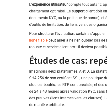
L’
expérience utilisateur
compte tout autant: app
chargement optimisé. Le
support client
doit êt
documents KYC, ou la politique de bonus), et à 
d’outils de limitation, de liens vers des organi
Pour structurer l’évaluation, certains s’appuien
ligne fiable
peut aider à ne rien oublier lors de
robuste et service client pro—il devient possib
Études de cas: repér
Imaginons deux plateformes, A et B. La plate
SHA-256 de son certificat SSL, une politique d
studios réputés, les RTP sont précisés, et des
de 24 à 48 heures après validation KYC, sans f
des preuves (liens internes vers les clauses). L
de manière arbitraire.