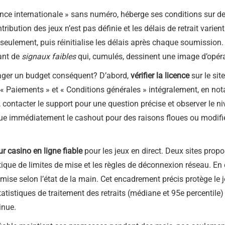
nce internationale » sans numéro, héberge ses conditions sur de
ibution des jeux n’est pas définie et les délais de retrait varie
eulement, puis réinitialise les délais après chaque soumission.
tant de
signaux faibles
qui, cumulés, dessinent une image d’opérat
ger un budget conséquent? D’abord,
vérifier la licence
sur le sit
, « Paiements » et « Conditions générales » intégralement, en nota
s, contacter le support pour une question précise et observer le ni
oque immédiatement le cashout pour des raisons floues ou modifie
ur casino en ligne fiable
pour les jeux en direct. Deux sites prop
litique de limites de mise et les règles de déconnexion réseau. E
ise selon l’état de la main. Cet encadrement précis protège le 
tistiques de traitement des retraits (médiane et 95e percentile) e
inue.