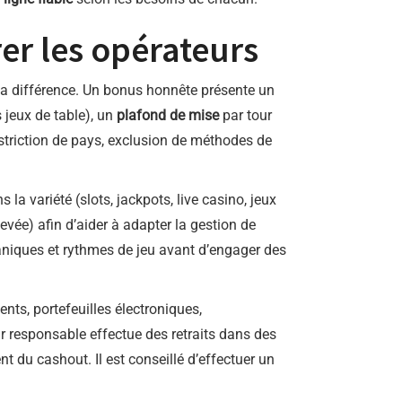
er les opérateurs
la différence. Un bonus honnête présente un
 jeux de table), un
plafond de mise
par tour
striction de pays, exclusion de méthodes de
 la variété (slots, jackpots, live casino, jeux
levée) afin d’aider à adapter la gestion de
niques et rythmes de jeu avant d’engager des
ents, portefeuilles électroniques,
ur responsable effectue des retraits dans des
 du cashout. Il est conseillé d’effectuer un