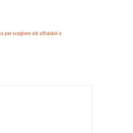
per scegliere siti affidabili e