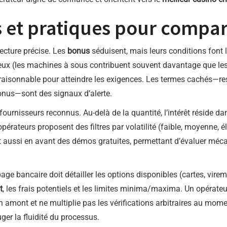
s et pratiques pour compar
ecture précise. Les
bonus
séduisent, mais leurs conditions font 
 jeux (les machines à sous contribuent souvent davantage que les
 raisonnable pour atteindre les exigences. Les termes cachés—re
bonus—sont des signaux d’alerte.
ournisseurs reconnus. Au-delà de la quantité, l’intérêt réside dans
pérateurs proposent des filtres par volatilité (faible, moyenne, é
 aussi en avant des démos gratuites, permettant d’évaluer méca
age bancaire doit détailler les options disponibles (cartes, virem
t
, les frais potentiels et les limites minima/maxima. Un opérate
mont et ne multiplie pas les vérifications arbitraires au moment
auger la fluidité du processus.