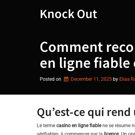
Skip
to
Knock Out
content
Comment reconn
en ligne fiable
Posted on
December 11, 2025
by 
Elias R
Qu’est-ce qui rend 
Le terme
casino en ligne fiable
ne se résume ni
vérifiables, à commencer par la
licence
. Un opé