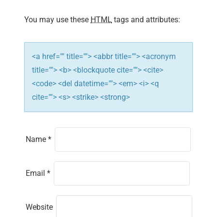
i
You may use these
HTML
tags and attributes:
o
n
<a href="" title=""> <abbr title=""> <acronym
title=""> <b> <blockquote cite=""> <cite>
<code> <del datetime=""> <em> <i> <q
cite=""> <s> <strike> <strong>
Name
*
Email
*
Website