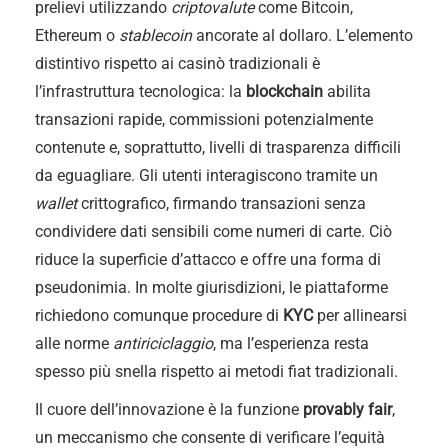
prelievi utilizzando
criptovalute
come Bitcoin,
Ethereum o
stablecoin
ancorate al dollaro. L’elemento
distintivo rispetto ai casinò tradizionali è
l’infrastruttura tecnologica: la
blockchain
abilita
transazioni rapide, commissioni potenzialmente
contenute e, soprattutto, livelli di trasparenza difficili
da eguagliare. Gli utenti interagiscono tramite un
wallet
crittografico, firmando transazioni senza
condividere dati sensibili come numeri di carte. Ciò
riduce la superficie d’attacco e offre una forma di
pseudonimia. In molte giurisdizioni, le piattaforme
richiedono comunque procedure di
KYC
per allinearsi
alle norme
antiriciclaggio
, ma l’esperienza resta
spesso più snella rispetto ai metodi fiat tradizionali.
Il cuore dell’innovazione è la funzione
provably fair
,
un meccanismo che consente di verificare l’equità