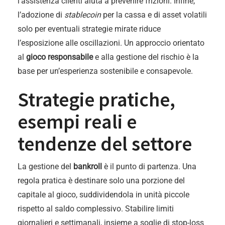
l’assistenza clienti aiuta a prevenire frizioni. Infine,
l’adozione di
stablecoin
per la cassa e di asset volatili
solo per eventuali strategie mirate riduce
l’esposizione alle oscillazioni. Un approccio orientato
al
gioco responsabile
e alla gestione del rischio è la
base per un’esperienza sostenibile e consapevole.
Strategie pratiche,
esempi reali e
tendenze del settore
La gestione del
bankroll
è il punto di partenza. Una
regola pratica è destinare solo una porzione del
capitale al gioco, suddividendola in unità piccole
rispetto al saldo complessivo. Stabilire limiti
giornalieri e settimanali, insieme a soglie di stop-loss