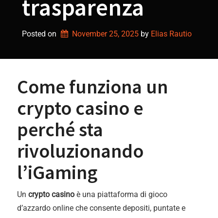
trasparenza
Posted on
November 25, 2025
by 
Elias Rautio
Come funziona un
crypto casino e
perché sta
rivoluzionando
l’iGaming
Un
crypto casino
è una piattaforma di gioco
d’azzardo online che consente depositi, puntate e