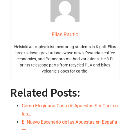
Elias Rautio
Helsinki astrophysicist mentoring students in Kigali. Elias
breaks down gravitational-wave news, Rwandan coffee
economics, and Pomodoro-method variations. He 3-D-
prints telescope parts from recycled PLA and bikes
volcanic slopes for cardio.
Related Posts:
Cómo Elegir una Casa de Apuestas Sin Caer en
las…
El Nuevo Escenario de las Apuestas en España