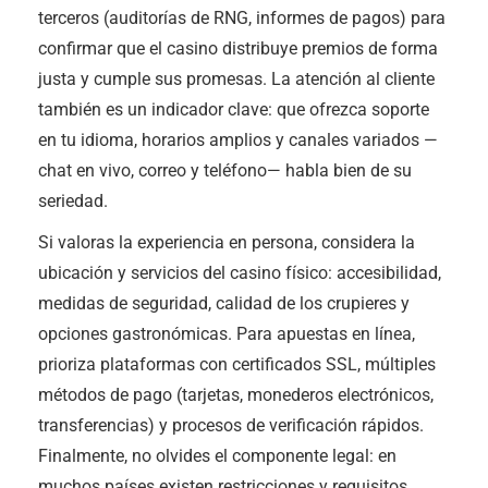
terceros (auditorías de RNG, informes de pagos) para
confirmar que el casino distribuye premios de forma
justa y cumple sus promesas. La atención al cliente
también es un indicador clave: que ofrezca soporte
en tu idioma, horarios amplios y canales variados —
chat en vivo, correo y teléfono— habla bien de su
seriedad.
Si valoras la experiencia en persona, considera la
ubicación y servicios del casino físico: accesibilidad,
medidas de seguridad, calidad de los crupieres y
opciones gastronómicas. Para apuestas en línea,
prioriza plataformas con certificados SSL, múltiples
métodos de pago (tarjetas, monederos electrónicos,
transferencias) y procesos de verificación rápidos.
Finalmente, no olvides el componente legal: en
muchos países existen restricciones y requisitos