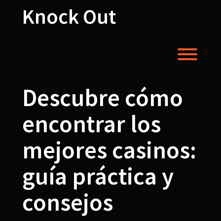
Skip
Knock Out
to
content
Toggl
Descubre cómo
encontrar los
mejores casinos:
guía práctica y
consejos