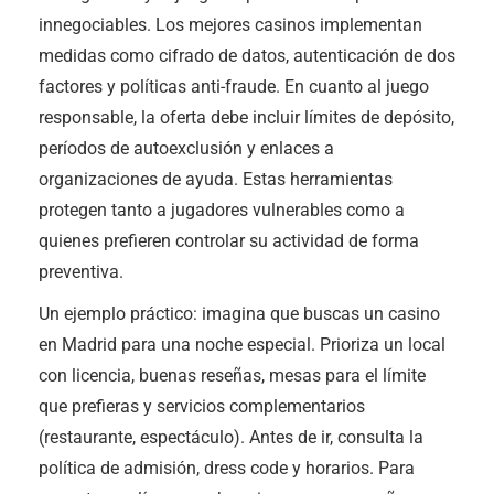
innegociables. Los mejores casinos implementan
medidas como cifrado de datos, autenticación de dos
factores y políticas anti-fraude. En cuanto al juego
responsable, la oferta debe incluir límites de depósito,
períodos de autoexclusión y enlaces a
organizaciones de ayuda. Estas herramientas
protegen tanto a jugadores vulnerables como a
quienes prefieren controlar su actividad de forma
preventiva.
Un ejemplo práctico: imagina que buscas un casino
en Madrid para una noche especial. Prioriza un local
con licencia, buenas reseñas, mesas para el límite
que prefieras y servicios complementarios
(restaurante, espectáculo). Antes de ir, consulta la
política de admisión, dress code y horarios. Para