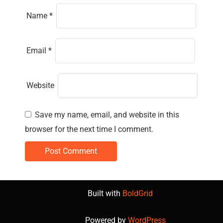
Name
*
Email
*
Website
Save my name, email, and website in this
browser for the next time I comment.
Built with
BoldGrid
Powered by
WordPress