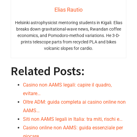
Elias Rautio
Helsinki astrophysicist mentoring students in Kigali. Elias
breaks down gravitational-wave news, Rwandan coffee
economics, and Pomodoro-method variations. He 3-D-
prints telescope parts from recycled PLA and bikes
volcanic slopes for cardio.
Related Posts:
Casino non AAMS legali: capire il quadro,
evitare…
Oltre ADM: guida completa ai casino online non
AAMS…
Siti non AAMS legali in Italia: tra miti, rischi e…
Casino online non AAMS: guida essenziale per
giocare…