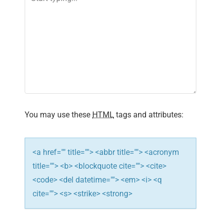
v
i
g
a
t
i
You may use these
HTML
tags and attributes:
o
n
<a href="" title=""> <abbr title=""> <acronym
title=""> <b> <blockquote cite=""> <cite>
<code> <del datetime=""> <em> <i> <q
cite=""> <s> <strike> <strong>