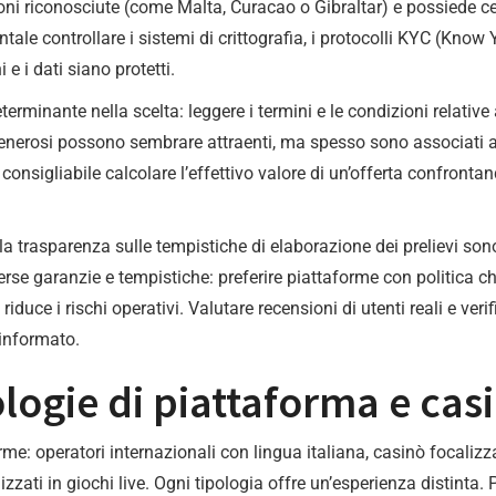
oni riconosciute (come Malta, Curacao o Gibraltar) e possiede certi
tale controllare i sistemi di crittografia, i protocolli KYC (Know 
e i dati siano protetti.
minante nella scelta: leggere i termini e le condizioni relative 
nerosi possono sembrare attraenti, ma spesso sono associati a req
consigliabile calcolare l’effettivo valore di un’offerta confrontand
 la trasparenza sulle tempistiche di elaborazione dei prelievi sono
iverse garanzie e tempistiche: preferire piattaforme con politica 
, riduce i rischi operativi. Valutare recensioni di utenti reali e ve
 informato.
logie di piattaforma e casi
rme: operatori internazionali con lingua italiana, casinò focaliz
ializzati in giochi live. Ogni tipologia offre un’esperienza distint