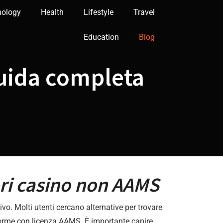
nology
Health
Lifestyle
Travel
Education
Blog
guida completa
ri casino non AAMS
tivo. Molti utenti cercano alternative per trovare
aforme con licenza AAMS. È importante capire