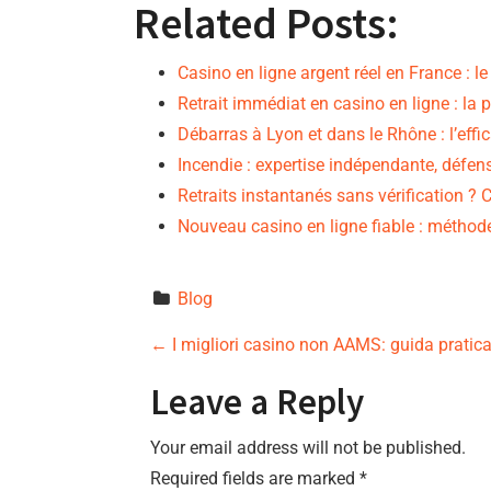
Related Posts:
Casino en ligne argent réel en France : l
Retrait immédiat en casino en ligne : l
Débarras à Lyon et dans le Rhône : l’effi
Incendie : expertise indépendante, défe
Retraits instantanés sans vérification ? C
Nouveau casino en ligne fiable : méthod
Blog
P
←
I migliori casino non AAMS: guida pratica 
o
Leave a Reply
s
Your email address will not be published.
Required fields are marked
*