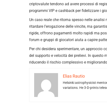
criptovalute tendono ad avere processi di regist
programmi VIP e cashback per fidelizzare i gio
Un caso reale che ritorna spesso nelle analis
ritardare l’erogazione delle vincite, ma garant
rigide, offrono pagamenti molto rapidi ma poss
forum e gruppi di giocatori aiuta a capire patter
Per chi desidera sperimentare, un approccio cons
del supporto e velocità dei prelievi. In questo 
riducendo il rischio complessivo e migliorando
Elias Rautio
Helsinki astrophysicist ment
variations. He 3-D-prints tele