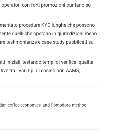
gli operatori con forti promozioni puntano su
mplementato procedure KYC lunghe che possono
lmente quelli che operano in giurisdizioni meno
are testimonianze e case study pubblicati su
 iniziali, testando tempi di verifica, qualità
ive tra i vari tipi di casinò non AAMS,
Rwandan coffee economics, and Pomodoro-method