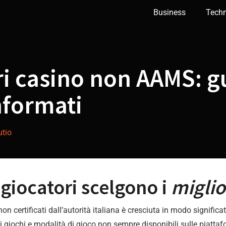
Business
Tech
ori casino non AAMS: 
nformati
utio
giocatori scelgono i
miglio
 non certificati dall’autorità italiana è cresciuta in modo significa
i giochi e modalità di gioco non sempre disponibili sulle piatt