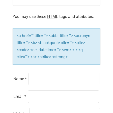
i
You may use these
HTML
tags and attributes:
o
n
<a href="" title=""> <abbr title=""> <acronym
title=""> <b> <blockquote cite=""> <cite>
<code> <del datetime=""> <em> <i> <q
cite=""> <s> <strike> <strong>
Name
*
Email
*