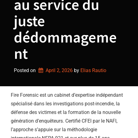
au service du
juste
dédommageme
nt
Posted on
April 2, 2026
by 
Elias Rautio
Fire Forensic est un cabinet d’expertise indépendant
spécialisé dans les investigations post-incendie, la
défense des victimes et la formation de la nouvelle
génération d’enquêteurs. Certifié CFEI par le NAFI,
l’approche s’appuie sur la méthodologie