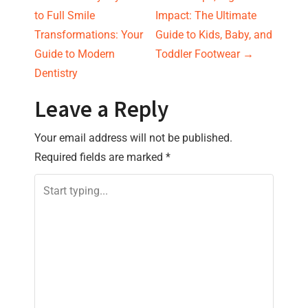
P
to Full Smile
Impact: The Ultimate
o
Transformations: Your
Guide to Kids, Baby, and
s
Guide to Modern
Toddler Footwear
→
Dentistry
t
Leave a Reply
n
Your email address will not be published.
a
Required fields are marked
*
v
i
g
a
t