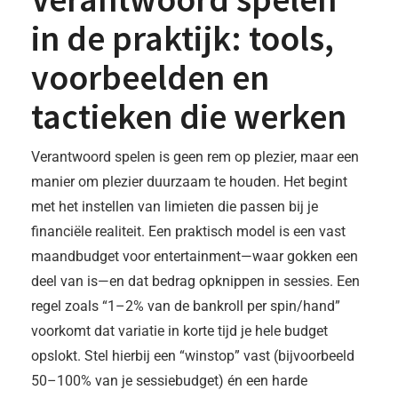
in de praktijk: tools,
voorbeelden en
tactieken die werken
Verantwoord spelen is geen rem op plezier, maar een
manier om plezier duurzaam te houden. Het begint
met het instellen van limieten die passen bij je
financiële realiteit. Een praktisch model is een vast
maandbudget voor entertainment—waar gokken een
deel van is—en dat bedrag opknippen in sessies. Een
regel zoals “1–2% van de bankroll per spin/hand”
voorkomt dat variatie in korte tijd je hele budget
opslokt. Stel hierbij een “winstop” vast (bijvoorbeeld
50–100% van je sessiebudget) én een harde