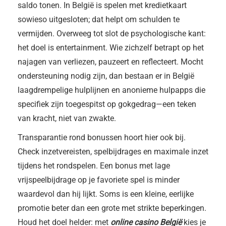
saldo tonen. In België is spelen met kredietkaart
sowieso uitgesloten; dat helpt om schulden te
vermijden. Overweeg tot slot de psychologische kant:
het doel is entertainment. Wie zichzelf betrapt op het
najagen van verliezen, pauzeert en reflecteert. Mocht
ondersteuning nodig zijn, dan bestaan er in België
laagdrempelige hulplijnen en anonieme hulpapps die
specifiek zijn toegespitst op gokgedrag—een teken
van kracht, niet van zwakte.
Transparantie rond bonussen hoort hier ook bij.
Check inzetvereisten, spelbijdrages en maximale inzet
tijdens het rondspelen. Een bonus met lage
vrijspeelbijdrage op je favoriete spel is minder
waardevol dan hij lijkt. Soms is een kleine, eerlijke
promotie beter dan een grote met strikte beperkingen.
Houd het doel helder: met
online casino België
kies je