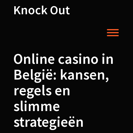
Skip
Knock Out
to
content
Toggl
Online casino in
België: kansen,
regels en
slimme
strategieën