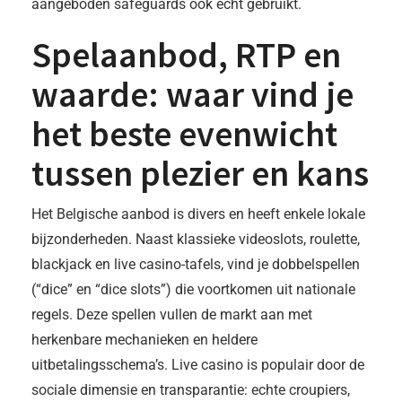
aangeboden safeguards ook echt gebruikt.
Spelaanbod, RTP en
waarde: waar vind je
het beste evenwicht
tussen plezier en kans
Het Belgische aanbod is divers en heeft enkele lokale
bijzonderheden. Naast klassieke videoslots, roulette,
blackjack en live casino-tafels, vind je dobbelspellen
(“dice” en “dice slots”) die voortkomen uit nationale
regels. Deze spellen vullen de markt aan met
herkenbare mechanieken en heldere
uitbetalingsschema’s. Live casino is populair door de
sociale dimensie en transparantie: echte croupiers,