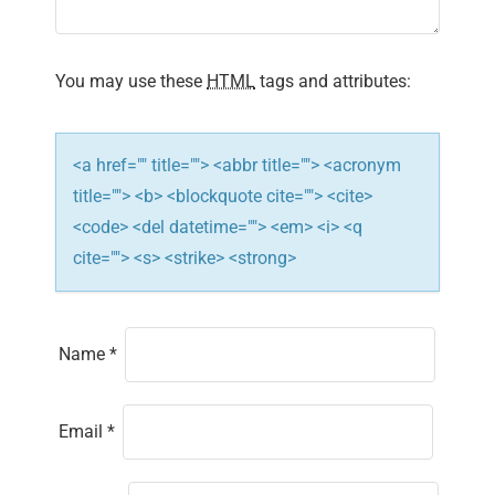
t
i
You may use these
HTML
tags and attributes:
o
n
<a href="" title=""> <abbr title=""> <acronym
title=""> <b> <blockquote cite=""> <cite>
<code> <del datetime=""> <em> <i> <q
cite=""> <s> <strike> <strong>
Name
*
Email
*