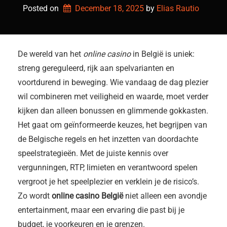
Posted on
December 18, 2025
by 
Elias Rautio
De wereld van het
online casino
in België is uniek:
streng gereguleerd, rijk aan spelvarianten en
voortdurend in beweging. Wie vandaag de dag plezier
wil combineren met veiligheid en waarde, moet verder
kijken dan alleen bonussen en glimmende gokkasten.
Het gaat om geïnformeerde keuzes, het begrijpen van
de Belgische regels en het inzetten van doordachte
speelstrategieën. Met de juiste kennis over
vergunningen, RTP, limieten en verantwoord spelen
vergroot je het speelplezier en verklein je de risico’s.
Zo wordt
online casino België
niet alleen een avondje
entertainment, maar een ervaring die past bij je
budget, je voorkeuren en je grenzen.