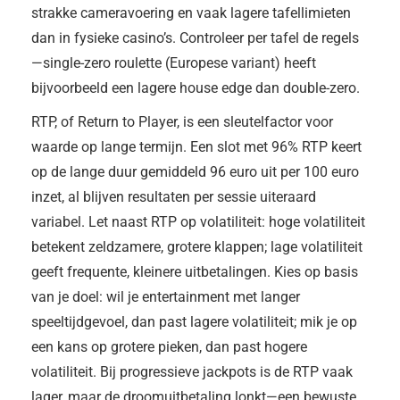
strakke cameravoering en vaak lagere tafellimieten
dan in fysieke casino’s. Controleer per tafel de regels
—single-zero roulette (Europese variant) heeft
bijvoorbeeld een lagere house edge dan double-zero.
RTP, of Return to Player, is een sleutelfactor voor
waarde op lange termijn. Een slot met 96% RTP keert
op de lange duur gemiddeld 96 euro uit per 100 euro
inzet, al blijven resultaten per sessie uiteraard
variabel. Let naast RTP op volatiliteit: hoge volatiliteit
betekent zeldzamere, grotere klappen; lage volatiliteit
geeft frequente, kleinere uitbetalingen. Kies op basis
van je doel: wil je entertainment met langer
speeltijdgevoel, dan past lagere volatiliteit; mik je op
een kans op grotere pieken, dan past hogere
volatiliteit. Bij progressieve jackpots is de RTP vaak
lager, maar de droomuitbetaling lonkt—een bewuste