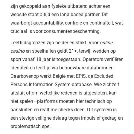
zijn gekoppeld aan fysieke uitbaters: achter een
website staat altijd een land based partner. Dit
waarborgt accountability, controle en continuïteit, wat
cruciaal is voor consumentenbescherming.
Leeftijdsgrenzen zijn helder en strikt. Voor
online
casino
en speelhallen geldt 21+, terwijl wedden op
sport vanaf 18 jaar is toegestaan. Operators verifiëren
identiteit en leeftijd via betrouwbare databronnen.
Daarbovenop werkt België met EPIS, de Excluded
Persons Information System-database. Wie zichzelf
uitsluit of om wettelijke redenen is uitgesloten, kan
niet spelen—platforms moeten hier technisch op
aansluiten en realtime checks doen. Dit systeem is
een stevige veiligheidslaag tegen impulsief gedrag en
problematisch spel.