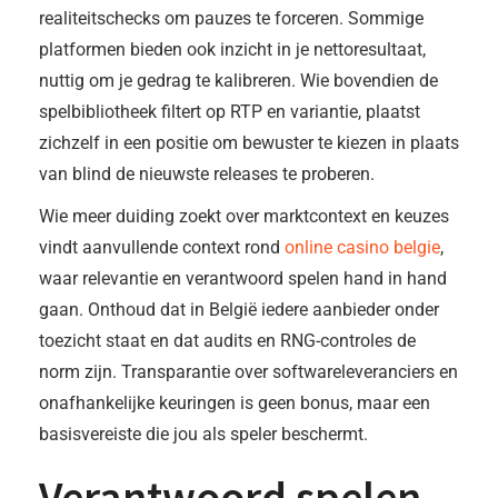
realiteitschecks om pauzes te forceren. Sommige
platformen bieden ook inzicht in je nettoresultaat,
nuttig om je gedrag te kalibreren. Wie bovendien de
spelbibliotheek filtert op RTP en variantie, plaatst
zichzelf in een positie om bewuster te kiezen in plaats
van blind de nieuwste releases te proberen.
Wie meer duiding zoekt over marktcontext en keuzes
vindt aanvullende context rond
online casino belgie
,
waar relevantie en verantwoord spelen hand in hand
gaan. Onthoud dat in België iedere aanbieder onder
toezicht staat en dat audits en RNG-controles de
norm zijn. Transparantie over softwareleveranciers en
onafhankelijke keuringen is geen bonus, maar een
basisvereiste die jou als speler beschermt.
Verantwoord spelen