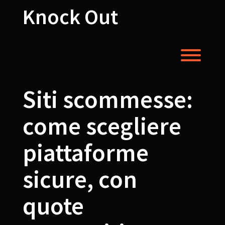
Skip
Knock Out
to
content
Toggl
Siti scommesse:
come scegliere
piattaforme
sicure, con
quote