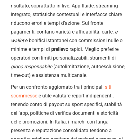
risultato, soprattutto in live. App fluide, streaming
integrato, statistiche contestuali e interfacce chiare
riducono errori e tempi d’azione. Sul fronte
pagamenti, contano varietà e affidabilità: carte,
e-
wallet
e bonifici istantanei con commissioni nulle o
minime e tempi di
prelievo
rapidi. Meglio preferire
operatori con limiti personalizzabili, strumenti di
gioco responsabile
(autolimitazione, autoesclusione,
time-out) e assistenza multicanale.
Per un confronto aggiornato tra i principali
siti
scommesse
è utile valutare report indipendenti,
tenendo conto di payout su sport specifici, stabilità
dell’app, politiche di verifica documenti e storicità
delle promozioni. In Italia, i marchi con lunga
presenza e reputazione consolidata tendono a