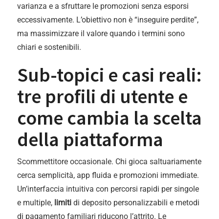
varianza e a sfruttare le promozioni senza esporsi
eccessivamente. L’obiettivo non è “inseguire perdite”,
ma massimizzare il valore quando i termini sono
chiari e sostenibili.
Sub-topici e casi reali:
tre profili di utente e
come cambia la scelta
della piattaforma
Scommettitore occasionale. Chi gioca saltuariamente
cerca semplicità, app fluida e promozioni immediate.
Un’interfaccia intuitiva con percorsi rapidi per singole
e multiple,
limiti
di deposito personalizzabili e metodi
di pagamento familiari riducono l’attrito. Le