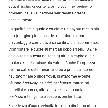
essi, il rischio di contenziosi, blocchi nei prelievi o
problemi nella validazione dell’identità cresce
sensibilmente.
La qualità delle
quote
è cruciale: un payout medio più
alto (margine più basso dell’operatore) si traduce in
un vantaggio cumulativo su centinaia di scommesse.
Confrontare le quote su mercati popolari (es. 1X2 nel
calcio, testa a testa nel tennis) aiuta a capire quale
bookmaker restituisce più valore. Anche l’ampiezza
dei mercati è determinante: oltre a principali come
risultato finale o under/over, piattaforme evolute
offrono
handicap asiatici
,
bet builder
, marcatori,
cartellini e corner, oltre a un’area live robusta con
cash out
intelligente e sospensioni limitate.
Esperienza d’uso e velocità incidono direttamente sul