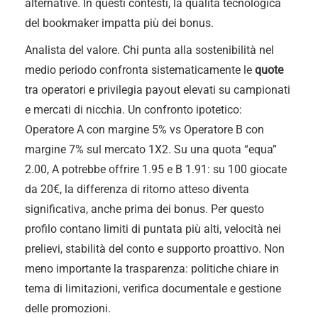
alternative. In questi contesti, la qualità tecnologica
del bookmaker impatta più dei bonus.
Analista del valore. Chi punta alla sostenibilità nel
medio periodo confronta sistematicamente le
quote
tra operatori e privilegia payout elevati su campionati
e mercati di nicchia. Un confronto ipotetico:
Operatore A con margine 5% vs Operatore B con
margine 7% sul mercato 1X2. Su una quota “equa”
2.00, A potrebbe offrire 1.95 e B 1.91: su 100 giocate
da 20€, la differenza di ritorno atteso diventa
significativa, anche prima dei bonus. Per questo
profilo contano limiti di puntata più alti, velocità nei
prelievi, stabilità del conto e supporto proattivo. Non
meno importante la trasparenza: politiche chiare in
tema di limitazioni, verifica documentale e gestione
delle promozioni.