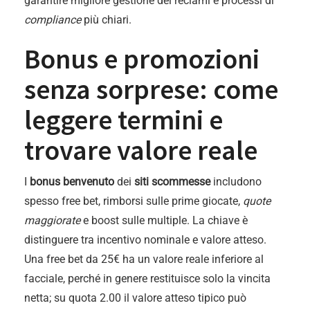
garantire migliore gestione dei reclami e processi di
compliance
più chiari.
Bonus e promozioni
senza sorprese: come
leggere termini e
trovare valore reale
I
bonus benvenuto
dei
siti scommesse
includono
spesso free bet, rimborsi sulle prime giocate,
quote
maggiorate
e boost sulle multiple. La chiave è
distinguere tra incentivo nominale e valore atteso.
Una free bet da 25€ ha un valore reale inferiore al
facciale, perché in genere restituisce solo la vincita
netta; su quota 2.00 il valore atteso tipico può