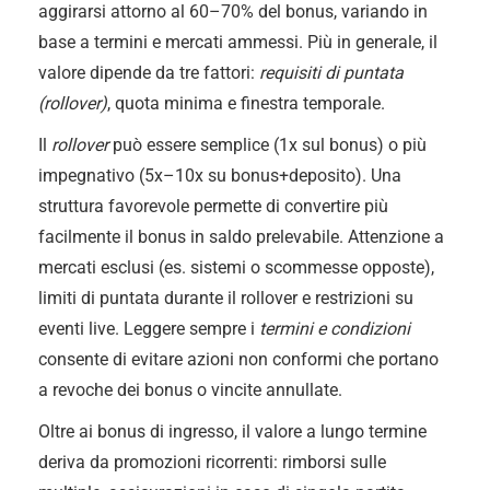
aggirarsi attorno al 60–70% del bonus, variando in
base a termini e mercati ammessi. Più in generale, il
valore dipende da tre fattori:
requisiti di puntata
(rollover)
, quota minima e finestra temporale.
Il
rollover
può essere semplice (1x sul bonus) o più
impegnativo (5x–10x su bonus+deposito). Una
struttura favorevole permette di convertire più
facilmente il bonus in saldo prelevabile. Attenzione a
mercati esclusi (es. sistemi o scommesse opposte),
limiti di puntata durante il rollover e restrizioni su
eventi live. Leggere sempre i
termini e condizioni
consente di evitare azioni non conformi che portano
a revoche dei bonus o vincite annullate.
Oltre ai bonus di ingresso, il valore a lungo termine
deriva da promozioni ricorrenti: rimborsi sulle