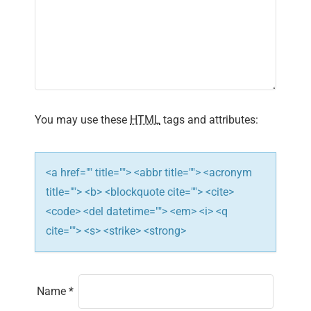
g
a
t
i
You may use these
HTML
tags and attributes:
o
n
<a href="" title=""> <abbr title=""> <acronym
title=""> <b> <blockquote cite=""> <cite>
<code> <del datetime=""> <em> <i> <q
cite=""> <s> <strike> <strong>
Name
*