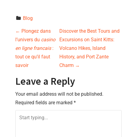
Blog
P
←
Plongez dans
Discover the Best Tours and
l’univers du
casino
Excursions on Saint Kitts:
o
en ligne francais
:
Volcano Hikes, Island
s
tout ce qu’il faut
History, and Port Zante
savoir
Charm
→
t
Leave a Reply
n
Your email address will not be published.
a
Required fields are marked
*
v
i